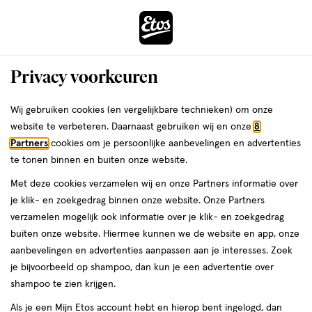
ga
Vandaag besteld, maandag in huis
naar
de
Menu
hoofd
Zoeken
Privacy voorkeuren
content
›
›
ga
Interactie
naar
Wij gebruiken cookies (en vergelijkbare technieken) om onze
Je
Face wash
Alles van Curél
met
de
website te verbeteren. Daarnaast gebruiken wij en onze
8
bent
Curél Care Foaming Facial Wash
dit
zoekbalk
Partners
cookies om je persoonlijke aanbevelingen en advertenties
ers
Weleda
hier:
veld
ga
150ML
te tonen binnen en buiten onze website.
opent
naar
Met deze cookies verzamelen wij en onze Partners informatie over
een
de
150
150 ML
je klik- en zoekgedrag binnen onze website. Onze Partners
volledig
ML,
footer
verzamelen mogelijk ook informatie over je klik- en zoekgedrag
venster
buiten onze website. Hiermee kunnen we de website en app, onze
toevoegen
met
aanbevelingen en advertenties aanpassen aan je interesses. Zoek
aan
geavanceerde
je bijvoorbeeld op shampoo, dan kun je een advertentie over
verlanglijst
zoekopties
shampoo te zien krijgen.
Als je een Mijn Etos account hebt en hierop bent ingelogd, dan