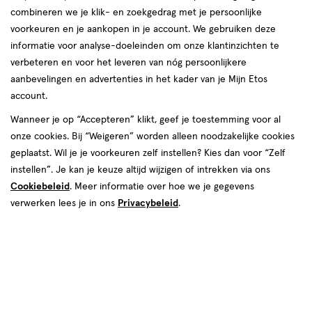
combineren we je klik- en zoekgedrag met je persoonlijke
voorkeuren en je aankopen in je account. We gebruiken deze
informatie voor analyse-doeleinden om onze klantinzichten te
verbeteren en voor het leveren van nóg persoonlijkere
aanbevelingen en advertenties in het kader van je Mijn Etos
account.
Wanneer je op “Accepteren” klikt, geef je toestemming voor al
€ 17.99
17
.
99
onze cookies. Bij “Weigeren” worden alleen noodzakelijke cookies
geplaatst. Wil je je voorkeuren zelf instellen? Kies dan voor “Zelf
Spaar 7 Air Miles
instellen”. Je kan je keuze altijd wijzigen of intrekken via ons
Cookiebeleid
. Meer informatie over hoe we je gegevens
Online bijna uitverkocht
verwerken lees je in ons
Privacybeleid
.
Vandaag besteld, maandag in huis
Beperkt beschikbaar in winkels
<p>Dit
product
is
1
In mijn winkelmandje
verhoog
niet