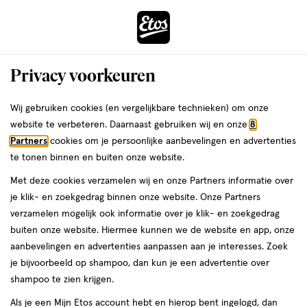
ga
Voor 22:00 uur besteld, maandag in huis
naar
de
Menu
hoofd
Zoeken
Privacy voorkeuren
content
›
›
ga
Interactie
naar
Wij gebruiken cookies (en vergelijkbare technieken) om onze
Je
Vitamine D
Alles van Dagravit
met
de
website te verbeteren. Daarnaast gebruiken wij en onze
8
bent
Dagravit Kids Vitamine D Aquosum 25
dit
zoekbalk
Partners
cookies om je persoonlijke aanbevelingen en advertenties
ers
Weleda
hier:
veld
ga
ML
te tonen binnen en buiten onze website.
opent
naar
Met deze cookies verzamelen wij en onze Partners informatie over
een
de
25
25 ML
druppels
je klik- en zoekgedrag binnen onze website. Onze Partners
volledig
ML,
footer
verzamelen mogelijk ook informatie over je klik- en zoekgedrag
venster
druppels
1+1
buiten onze website. Hiermee kunnen we de website en app, onze
toevoegen
met
gratis
aanbevelingen en advertenties aanpassen aan je interesses. Zoek
aan
geavanceerde
je bijvoorbeeld op shampoo, dan kun je een advertentie over
verlanglijst
zoekopties
shampoo te zien krijgen.
Als je een Mijn Etos account hebt en hierop bent ingelogd, dan