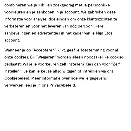
combineren we je klik- en zoekgedrag met je persoonlijke
Instellingen aanpassen
voorkeuren en je aankopen in je account. We gebruiken deze
informatie voor analyse-doeleinden om onze klantinzichten te
verbeteren en voor het leveren van nóg persoonlijkere
aanbevelingen en advertenties in het kader van je Mijn Etos
account.
Video
Wanneer je op “Accepteren” klikt, geef je toestemming voor al
onze cookies. Bij “Weigeren” worden alleen noodzakelijke cookies
Kies je variant
geplaatst. Wil je je voorkeuren zelf instellen? Kies dan voor “Zelf
25 ML
instellen”. Je kan je keuze altijd wijzigen of intrekken via ons
Cookiebeleid
. Meer informatie over hoe we je gegevens
€ 10.59
10
.
59
1+1 gratis
Product
verwerken lees je in ons
Privacybeleid
.
badge
Je bespaart €10,59 bij 2 stuks
tooltip
Spaar 4 Air Miles
Online op voorraad
Voor 22:00 besteld, maandag in huis