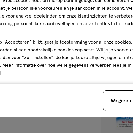
jn Etos account hebt en hierop bent ingelogd, dan combineren w
150
drankje
drankje
t je persoonlijke voorkeuren en je aankopen in je account. W
ML
ie voor analyse-doeleinden om onze klantinzichten te verbeter
Daro 2 in 1 Kri
an nóg persoonlijkere aanbevelingen en advertenties in het kade
150 ML
 “Accepteren” klikt, geef je toestemming voor al onze cookies. 
1
rden alleen noodzakelijke cookies geplaatst. Wil je je voorkeur
s dan voor “Zelf instellen”. Je kan je keuze altijd wijzigen of int
. Meer informatie over hoe we je gegevens verwerken lees je in
d
.
toevoegen
aan
verlanglijst
Weigeren