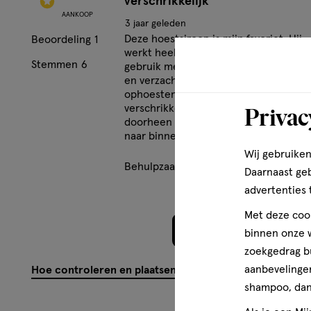
verschrikkelijk
AANKOOP
3 jaar geleden
Deze hoestsiroop is mijn favoriet. Hij
Beoordeling
1
werkt heel goed. Meteen al na het eer
Stemmen
6
gebruik merk je verschil, minder hoes
en verzachting van de keel. Slijm
ophoesten gaat ook goed. De smaak is
Privac
verschrikkelijk maar daar moet je
doorheen bijten. Gewoon in een keer
naar binnen en doorslikken.
Wij gebruiken
Behulpzaam?
(
5
)
(
1
)
Mel
Daarnaast ge
advertenties 
Met deze cook
Meer laden
binnen onze w
zoekgedrag b
aanbevelingen
Hoe controleren en plaatsen wij reviews?
shampoo, dan 