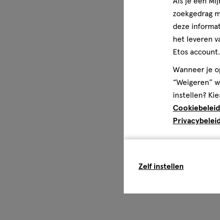
Als je een Mi
zoekgedrag me
deze informat
het leveren v
Etos account.
Wanneer je op
“Weigeren” wo
instellen? Kie
Cookiebeleid
Privacybelei
Zelf instellen