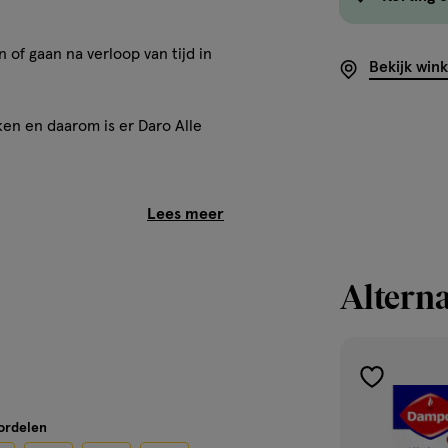
 of gaan na verloop van tijd in
Bekijk win
ken en daarom is er Daro Alle
 een dubbele hoeveelheid
 en keelpijn.
dat zorgt voor een snelle
Alterna
tende eigenschappen.
vastzittende- en productieve
toevoegen
aan
oordelen
verlanglijst