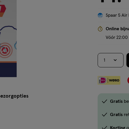
siroop
Spaar 5 Air 
Online bijn
Vóór 22:00 
1
ezorgopties
Gratis
be
Gratis
re
Korting
o