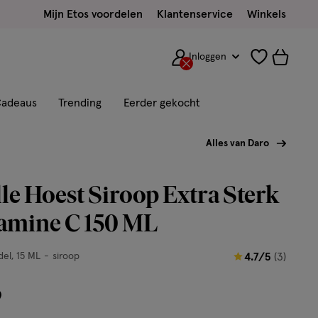
Mijn Etos voordelen
Klantenservice
Winkels
Inloggen
adeaus
Trending
Eerder gekocht
Alles van Daro
le Hoest Siroop Extra Sterk
tamine C 150 ML
4.7
del
15 ML
siroop
4.7/5
(3)
van
9
5
sterren