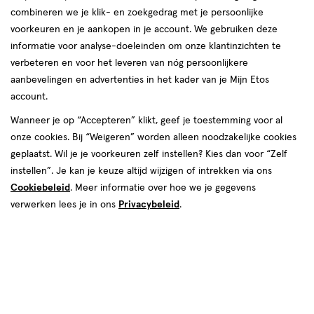
combineren we je klik- en zoekgedrag met je persoonlijke
reviews
voorkeuren en je aankopen in je account. We gebruiken deze
informatie voor analyse-doeleinden om onze klantinzichten te
verbeteren en voor het leveren van nóg persoonlijkere
aanbevelingen en advertenties in het kader van je Mijn Etos
€ 8.69
8
.
69
1+1 gratis
Product
account.
badge
Je bespaart €8,69 bij 2 stuks
Wanneer je op “Accepteren” klikt, geef je toestemming voor al
tooltip
onze cookies. Bij “Weigeren” worden alleen noodzakelijke cookies
Spaar 3 Air Miles
geplaatst. Wil je je voorkeuren zelf instellen? Kies dan voor “Zelf
instellen”. Je kan je keuze altijd wijzigen of intrekken via ons
Tijdelijk uitverkocht
Breng mij op de hoogte
Cookiebeleid
. Meer informatie over hoe we je gegevens
verwerken lees je in ons
Privacybeleid
.
Gratis
bezorging vanaf €35