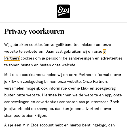
ga
Voor 22:00 uur besteld,
morgen in huis
naar
de
Menu
hoofd
Zoeken
Privacy voorkeuren
content
›
›
ga
Interactie
naar
Wij gebruiken cookies (en vergelijkbare technieken) om onze
Je
Deodorant
Alles van Deoleen
met
de
website te verbeteren. Daarnaast gebruiken wij en onze
8
bent
Deoleen Derma-Intense Anti-
dit
zoekbalk
Partners
cookies om je persoonlijke aanbevelingen en advertenties
ers
Weleda
hier:
veld
ga
Transpirant Deodorant 50 ML
te tonen binnen en buiten onze website.
opent
naar
Met deze cookies verzamelen wij en onze Partners informatie over
een
de
50
1
50 ML
1/5
(1)
je klik- en zoekgedrag binnen onze website. Onze Partners
volledig
ML,
footer
van
verzamelen mogelijk ook informatie over je klik- en zoekgedrag
venster
5
1+1
buiten onze website. Hiermee kunnen we de website en app, onze
met
toevoegen
sterren
gratis
aanbevelingen en advertenties aanpassen aan je interesses. Zoek
geavanceerde
aan
op
je bijvoorbeeld op shampoo, dan kun je een advertentie over
zoekopties
verlanglijst
basis
shampoo te zien krijgen.
van
Als je een Mijn Etos account hebt en hierop bent ingelogd, dan
1