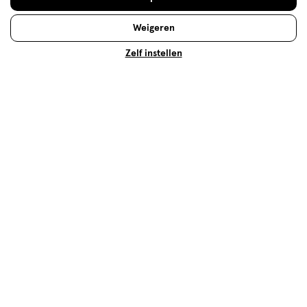
Weigeren
Lees meer
Zelf instellen
Op zoek naar iets anders?
Verzorging deals
Deodorant
Assortiment
500+ winkels
, altijd in de buurt
Trending
producten en merken
Gratis
bezorging vanaf €35
Gratis
retourneren
Meer voordeel
met Mijn Etos