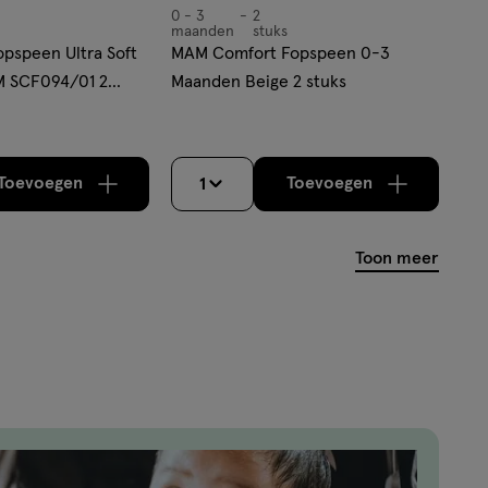
0 - 3
2
0
maanden
stuks
-
opspeen Ultra Soft
MAM Comfort Fopspeen 0-3
3
M SCF094/01 2
Maanden Beige 2 stuks
maanden,
Toevoegen
Toevoegen
1
verhoog aantal met één
,
Limiet bereikt.
verhoog aantal m
Je kan maximaa
Toon meer