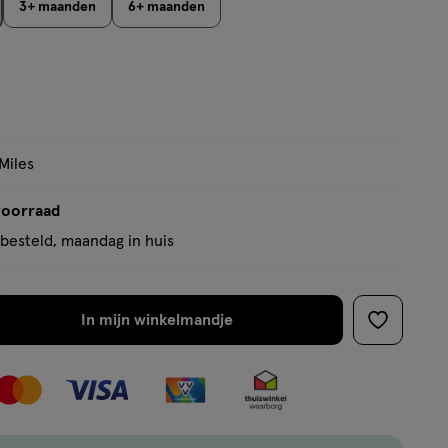
3+ maanden
6+ maanden
op
basis
van
7
reviews
Miles
voorraad
besteld, maandag in huis
In mijn winkelmandje
verhoog
toevoege
aantal
aan
met
verlanglijs
één
,