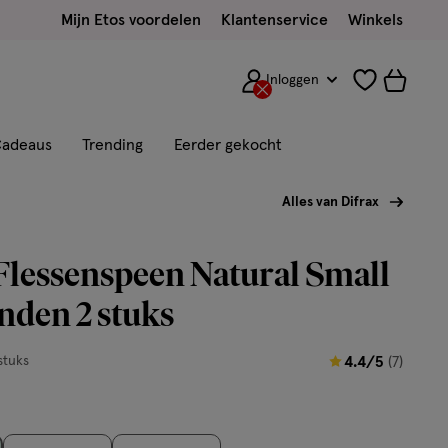
Mijn Etos voordelen
Klantenservice
Winkels
Inloggen
adeaus
Trending
Eerder gekocht
Alles van Difrax
Flessenspeen Natural Small
nden 2 stuks
4.4
stuks
4.4/5
(7)
van
5
sterren