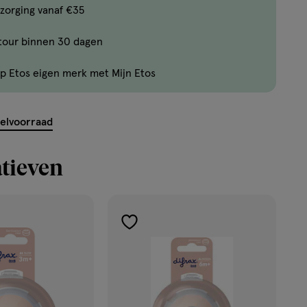
Bijna
zorging vanaf €35
uitverkocht!
tour binnen 30 dagen
Er
zijn
p Etos eigen merk met Mijn Etos
nog
maar
27
kelvoorraad
producten
op
tieven
voorraad.
toevoegen
aan
verlanglijst