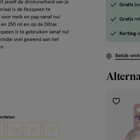
 jezelf de drinksnelheid van je
Gratis
be
iaal is de flesspeen te
 voor melk en pap vanaf nul
Gratis
re
 en 250 ml en op de Difrax
speen is te gebruiken vanaf nul
Korting
o
 kindje snel gewend aan het
en.
Bekijk win
Alterna
toevoegen
aan
oordelen
verlanglijst