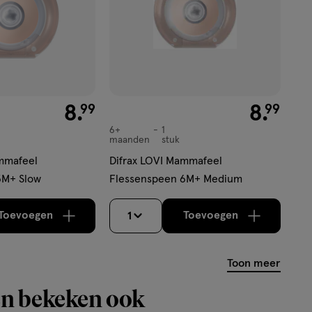
€ 8.99
8
.
€ 8.99
8
.
99
99
6+
1
6+
maanden
stuk
maanden,
ammafeel
Difrax LOVI Mammafeel
3M+ Slow
Flessenspeen 6M+ Medium
Toevoegen
Toevoegen
1
verhoog aantal met één
,
Bijna uitverkocht!
verhoog aantal m
Er zijn nog
Toon meer
n bekeken ook