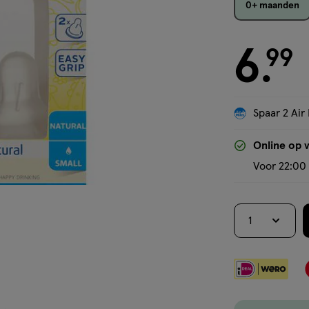
0+ maanden
6
€ 6.99
99
.
Spaar 2 Air 
Online op 
Voor 22:00 
1