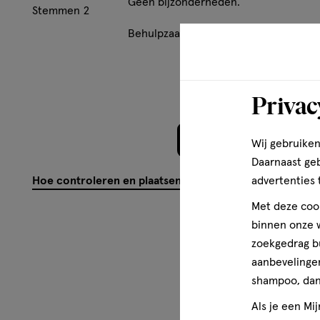
Geen bijzonderheden.
Stemmen
2
Behulpzaam?
(
0
)
(
2
)
Mel
Privac
Meer laden
Wij gebruiken
Daarnaast ge
advertenties 
Hoe controleren en plaatsen wij reviews?
Met deze cook
binnen onze w
zoekgedrag b
aanbevelingen
shampoo, dan 
Als je een Mi