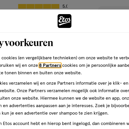
Prijs, 5.0 van 5
5.0
den
Gebruiksgemak
toevoegen
Gebruiksgemak, 5.0 van 5
5.0
aan
verlanglijst
y voorkeuren
 cookies (en vergelijkbare technieken) om onze website te verb
bruiken wij en onze
8 Partners
cookies om je persoonlijke aanb
te tonen binnen en buiten onze website.
ies verzamelen wij en onze Partners informatie over je klik- e
ebsite. Onze Partners verzamelen mogelijk ook informatie over 
uiten onze website. Hiermee kunnen we de website en app, on
 en advertenties aanpassen aan je interesses. Zoek je bijvoorb
0-12
1
0-
maanden
stuk
kun je een advertentie over shampoo te zien krijgen.
12
Difrax Anti-col
maanden,
jn Etos account hebt en hierop bent ingelogd, dan combineren w
170 ML