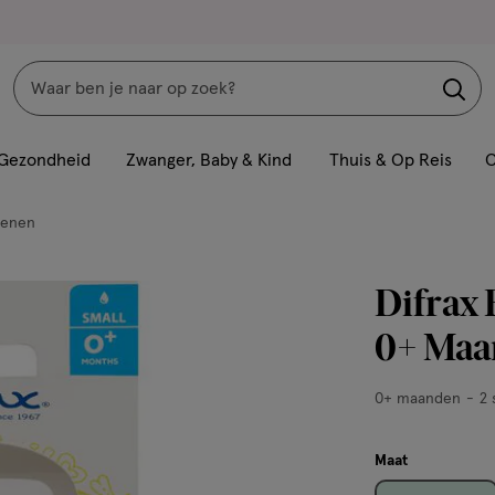
Zoeken
Interactie
met
Gezondheid
Zwanger, Baby & Kind
Thuis & Op Reis
C
dit
veld
penen
opent
een
Difrax 
volledig
venster
0+ Maa
met
geavanceerde
0+
0+ maanden
2 
zoekopties
maanden,
2
Maat
stuks,