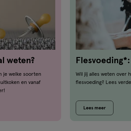
al weten?
Flesvoeding*:
en je welke soorten
Wil jij alles weten ove
 uitkoken en vanaf
flesvoeding? Lees verde
er!
Lees meer