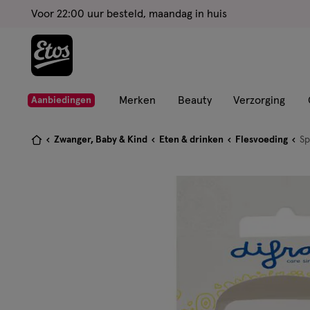
ga
Voor 22:00 uur besteld, maandag in huis
naar
de
hoofd
content
ga
Merken
Beauty
Verzorging
Aanbiedingen
naar
de
Je
Zwanger, Baby & Kind
Eten & drinken
Flesvoeding
S
zoekbalk
bent
ga
hier:
naar
de
footer