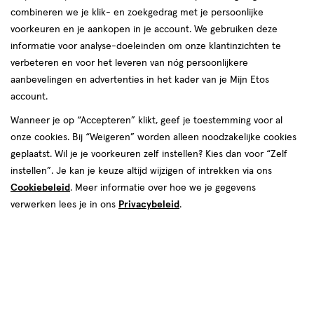
combineren we je klik- en zoekgedrag met je persoonlijke
reviews
voorkeuren en je aankopen in je account. We gebruiken deze
informatie voor analyse-doeleinden om onze klantinzichten te
verbeteren en voor het leveren van nóg persoonlijkere
aanbevelingen en advertenties in het kader van je Mijn Etos
account.
Wanneer je op “Accepteren” klikt, geef je toestemming voor al
€ 5.89
5
.
onze cookies. Bij “Weigeren” worden alleen noodzakelijke cookies
89
2+2 gratis
Product
geplaatst. Wil je je voorkeuren zelf instellen? Kies dan voor “Zelf
badge
Je bespaart €11,78 bij 4 stuks
instellen”. Je kan je keuze altijd wijzigen of intrekken via ons
tooltip
Cookiebeleid
. Meer informatie over hoe we je gegevens
Spaar 2 Air Miles
verwerken lees je in ons
Privacybeleid
.
Online op voorraad
Voor 22:00 besteld, maandag in huis
4
In mijn winkelmandje
verhoog
aantal