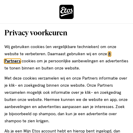
ga
Voor 22:00 uur besteld, maandag in huis
naar
de
Menu
hoofd
Zoeken
Privacy voorkeuren
content
›
›
ga
Interactie
naar
Wij gebruiken cookies (en vergelijkbare technieken) om onze
Je
Deodorant
Alles van Dove
met
de
website te verbeteren. Daarnaast gebruiken wij en onze
8
bent
Dove Advanced Care Original Anti-
dit
zoekbalk
Partners
cookies om je persoonlijke aanbevelingen en advertenties
ers
Weleda
hier:
veld
ga
Transpirant Deodorant Roller 50 ML
te tonen binnen en buiten onze website.
opent
naar
Met deze cookies verzamelen wij en onze Partners informatie over
een
de
50
4.4
50 ML
roller
4.4/5
(5)
je klik- en zoekgedrag binnen onze website. Onze Partners
volledig
ML,
footer
van
verzamelen mogelijk ook informatie over je klik- en zoekgedrag
venster
roller
5
2+2
buiten onze website. Hiermee kunnen we de website en app, onze
met
toevoegen
sterren
gratis
aanbevelingen en advertenties aanpassen aan je interesses. Zoek
geavanceerde
aan
op
je bijvoorbeeld op shampoo, dan kun je een advertentie over
zoekopties
verlanglijst
basis
shampoo te zien krijgen.
van
Als je een Mijn Etos account hebt en hierop bent ingelogd, dan
5