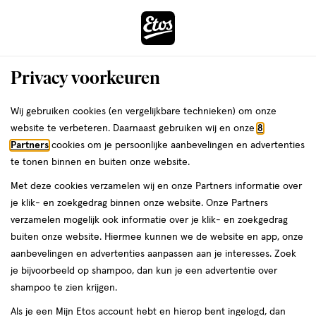
ga
Voor 22:00 uur besteld,
morgen in huis
naar
de
Menu
hoofd
Zoeken
Privacy voorkeuren
content
›
›
ga
Interactie
naar
Wij gebruiken cookies (en vergelijkbare technieken) om onze
Je
Deodorant
Alles van Dove
met
de
website te verbeteren. Daarnaast gebruiken wij en onze
8
bent
Dove Advanced Care Original Anti-
dit
zoekbalk
Partners
cookies om je persoonlijke aanbevelingen en advertenties
ers
Weleda
hier:
veld
ga
Transpirant Deodorant Stick 50 ML
te tonen binnen en buiten onze website.
opent
naar
Met deze cookies verzamelen wij en onze Partners informatie over
een
de
50
3
50 ML
stick
3/5
(1)
je klik- en zoekgedrag binnen onze website. Onze Partners
volledig
ML,
footer
van
verzamelen mogelijk ook informatie over je klik- en zoekgedrag
venster
stick
5
2+2
buiten onze website. Hiermee kunnen we de website en app, onze
met
toevoegen
sterren
gratis
aanbevelingen en advertenties aanpassen aan je interesses. Zoek
geavanceerde
aan
op
je bijvoorbeeld op shampoo, dan kun je een advertentie over
zoekopties
verlanglijst
basis
shampoo te zien krijgen.
van
Als je een Mijn Etos account hebt en hierop bent ingelogd, dan
1