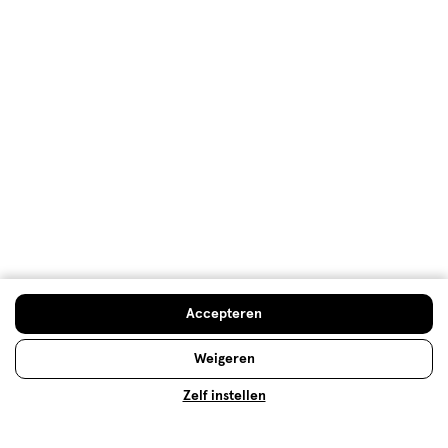
Ieder huidtype een eigen
deodorant
Wie okselfris wil blijven, kiest een goede deodorant.
Eentje die langdurig werkt en je beschermt tegen
vervelende zweetlucht. Kies de deodorant die past
bij jou en blijf zweetproof!
Accepteren
Lees meer
Weigeren
Zelf instellen
Op zoek naar iets anders?