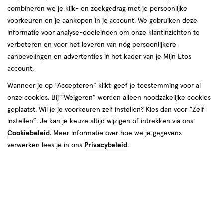
combineren we je klik- en zoekgedrag met je persoonlijke
reviews
voorkeuren en je aankopen in je account. We gebruiken deze
informatie voor analyse-doeleinden om onze klantinzichten te
verbeteren en voor het leveren van nóg persoonlijkere
aanbevelingen en advertenties in het kader van je Mijn Etos
account.
Wanneer je op “Accepteren” klikt, geef je toestemming voor al
€ 6.49
6
.
onze cookies. Bij “Weigeren” worden alleen noodzakelijke cookies
49
2+2 gratis
Product
geplaatst. Wil je je voorkeuren zelf instellen? Kies dan voor “Zelf
badge
Je bespaart €12,98 bij 4 stuks
instellen”. Je kan je keuze altijd wijzigen of intrekken via ons
tooltip
Cookiebeleid
. Meer informatie over hoe we je gegevens
Spaar 2 Air Miles
verwerken lees je in ons
Privacybeleid
.
Online op voorraad
Vóór 22:00 uur besteld, morgen in huis
4
In mijn winkelmandje
verhoog
aantal