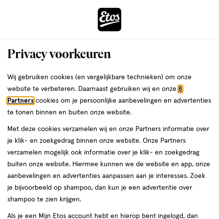
ga
Voor 22:00 uur besteld,
morgen in huis
naar
de
Menu
hoofd
Zoeken
Privacy voorkeuren
content
›
›
ga
Interactie
naar
Wij gebruiken cookies (en vergelijkbare technieken) om onze
Je
Deodorant
Alles van Dove
met
de
website te verbeteren. Daarnaast gebruiken wij en onze
8
bent
Dove Men+Care Advanced Extra Fresh
dit
zoekbalk
Partners
cookies om je persoonlijke aanbevelingen en advertenties
ers
Weleda
hier:
veld
ga
Anti-transpirant Deodorant Spray 150
te tonen binnen en buiten onze website.
opent
naar
ML
Met deze cookies verzamelen wij en onze Partners informatie over
een
de
je klik- en zoekgedrag binnen onze website. Onze Partners
volledig
footer
150
5
150 ML
spray
5/5
(7)
verzamelen mogelijk ook informatie over je klik- en zoekgedrag
venster
ML,
van
buiten onze website. Hiermee kunnen we de website en app, onze
met
spray
5
2+2
aanbevelingen en advertenties aanpassen aan je interesses. Zoek
geavanceerde
toevoegen
sterren
gratis
je bijvoorbeeld op shampoo, dan kun je een advertentie over
zoekopties
aan
op
shampoo te zien krijgen.
verlanglijst
basis
Als je een Mijn Etos account hebt en hierop bent ingelogd, dan