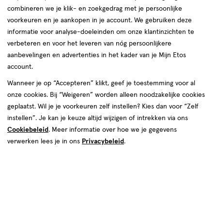
van
combineren we je klik- en zoekgedrag met je persoonlijke
7
voorkeuren en je aankopen in je account. We gebruiken deze
reviews
informatie voor analyse-doeleinden om onze klantinzichten te
verbeteren en voor het leveren van nóg persoonlijkere
aanbevelingen en advertenties in het kader van je Mijn Etos
account.
Wanneer je op “Accepteren” klikt, geef je toestemming voor al
onze cookies. Bij “Weigeren” worden alleen noodzakelijke cookies
geplaatst. Wil je je voorkeuren zelf instellen? Kies dan voor “Zelf
€ 6.89
6
.
89
2+2 gratis
Product
instellen”. Je kan je keuze altijd wijzigen of intrekken via ons
badge
Je bespaart €13,78 bij 4 stuks
Cookiebeleid
. Meer informatie over hoe we je gegevens
tooltip
verwerken lees je in ons
Privacybeleid
.
Spaar 2 Air Miles
Online op voorraad
Vóór 22:00 uur besteld, morgen in huis
4
In mijn winkelmandje