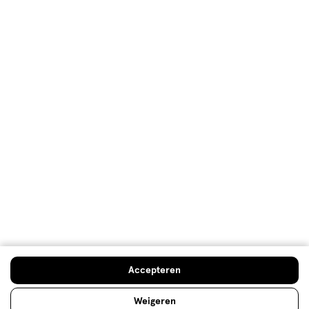
Mijn Etos voordelen
Welkomstkorting
10% korting op véél Etos eigen merk-producten
Digitaal zegels sparen
Verjaardagskorting
Log in en profiteer
Copyright 2026 @ Etos
Algemene voorwaarden
Privacybeleid
Cookiebeleid
Toegankelijkheidsverklaring
Ahold Delhaize
Kwetsbaarheid melden
Accepteren
Weigeren