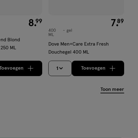
€ 8.99
8
.
€ 7.89
7
.
99
89
400
gel
gel
ML
end Blond
Dove Men+Care Extra Fresh
 250 ML
Douchegel 400 ML
Toevoegen
Toevoegen
1
verhoog aantal met één
,
Limiet bereikt.
verhoog aantal m
Je kan maximaa
Toon meer