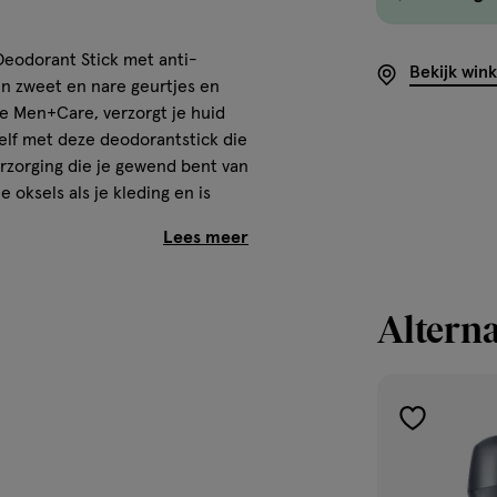
Deodorant Stick met anti-
Bekijk win
en zweet en nare geurtjes en
ve Men+Care, verzorgt je huid
elf met deze deodorantstick die
rzorging die je gewend bent van
oksels als je kleding en is
te oplossing tegen witte
oranten aan. Beide geven een
Alterna
 voor de kwetsbare okselhuid.
eveelheid zweet verminderen en
ename geurtjes geen kans
ar wel actieve ingrediënten
toevoegen
rij van alcohol dus welke je ook
 en heerlijk zachte en verzorgde
aan
verlanglijst