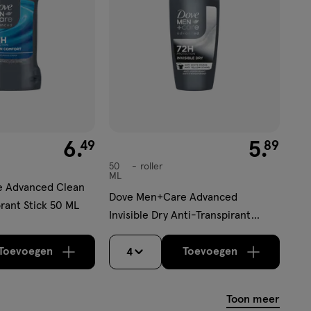
€ 6.49
6
.
€ 5.89
5
.
49
89
50
roller
roller
ML
 Advanced Clean
Dove Men+Care Advanced
ant Stick 50 ML
Invisible Dry Anti-Transpirant
Deodorant Roller 50 ML
Toevoegen
Toevoegen
4
verhoog aantal met één
,
Limiet bereikt.
verhoog aantal m
Je kan maximaa
Toon meer