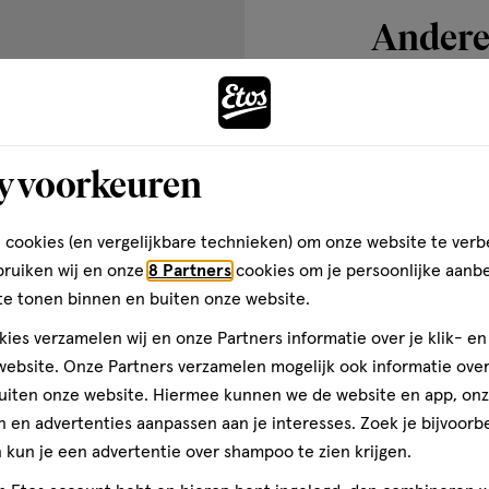
Andere
ronellol, Citrus Aurantium Peel
imonene, Linalool, Linalyl
naphthalenes.
Bijna 
toevoegen
aan
y voorkeuren
 een waarin verzorging centraal
verlanglijst
man sterker maakt. Echte
 belangrijk zijn, inclusief
 cookies (en vergelijkbare technieken) om onze website te verb
e hele dag een fris en droog
bruiken wij en onze
8 Partners
cookies om je persoonlijke aanb
teren. Dove Men+Care
te tonen binnen en buiten onze website.
beschermen en te verzorgen.
ies verzamelen wij en onze Partners informatie over je klik- e
ebsite. Onze Partners verzamelen mogelijk ook informatie over 
uiten onze website. Hiermee kunnen we de website en app, on
 en advertenties aanpassen aan je interesses. Zoek je bijvoorb
kun je een advertentie over shampoo te zien krijgen.
225
gel
gel
ML