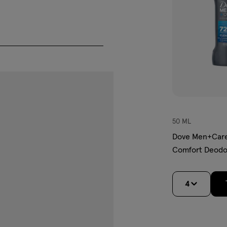
e geurtjes tegen
bescherming tegen zweet
gele vlekken in kleding
nde oksels
 als 'Vegan'
het aanbrengen van je anti-
50 ML
kken te voorkomen. Dit geeft de
Dove Men+Care
ervoor dat je volledig
Comfort Deodor
4
minum Sesquichlorohydrate,
Castor Oil, Glycine, PEG-8
ianthus Annuus Seed Oil, PEG-8,