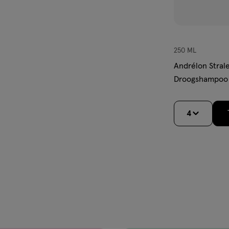
250 ML
Andrélon Stral
Droogshampoo
4