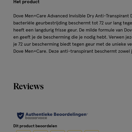
Het product
Dove Men+Care Advanced Invisible Dry Anti-Transpirant 
bacteriële geurbestrijding beschermt tot 72 uur lang teg
heeft een langdurig frisse geur. De milde formule van Do
en geeft je de bescherming die je nodig hebt. Verwen jez
je 72 uur bescherming biedt tegen geur met de unieke ve
Dove Men+Care. Deze anti-transpirant beschermt zowel je 
onzichtbaar bewezen op zwart en wit en is dus de perfec
strepen en gele vlekken in je kleding.
Dove Men+Care biedt naast anti-transpiranten ook deod
Reviews
langdurig fris gevoel en hebben een verzorgende werking
Anti-transpiranten bevatten aluminiumzouten die de ho
ervoor zorgen dat je oksels droog blijven, zodat onaang
krijgen. Deodoranten bevatten geen aluminiumzouten, ma
die ongewenste geurtjes bestrijden. Beide formules zijn v
kiest, je kunt altijd vertrouwen op bescherming, frisheid
Dit product beoordelen
oksels.