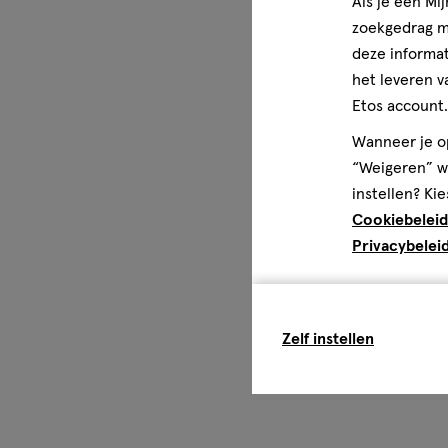
Als je een Mi
zoekgedrag me
deze informat
het leveren v
Etos account.
Wanneer je op
“Weigeren” wo
instellen? Kie
Cookiebeleid
Privacybelei
Zelf instellen