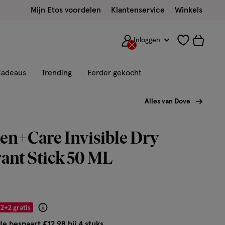
Mijn Etos voordelen
Klantenservice
Winkels
Inloggen
adeaus
Trending
Eerder gekocht
Alles van Dove
en+Care Invisible Dry
ant Stick 50 ML
2+2 gratis
Product
badge
Je bespaart €12,98 bij 4 stuks