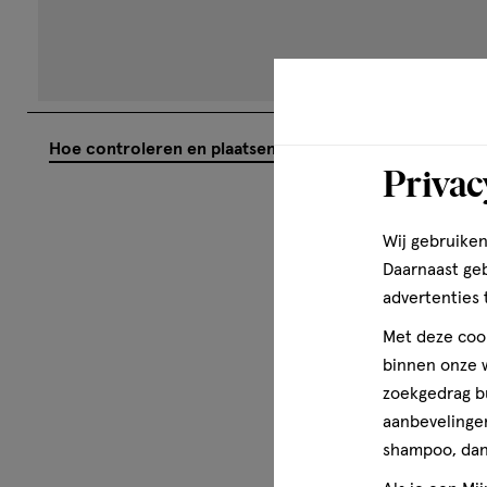
BHT, Acetyl Cedrene, Alpha-Isomethyl Ionone, Citral, Cit
Oil, Coumarin, Hexyl Cinnamal, Juniperus Virginiana Oil, L
Acetate, Pinene, Terpineol, Tetramethyl Acetyloctahydro
Meer over
Privac
Dove Men+Care hanteert een andere definitie van kracht:
staat. Omdat Dove Men+Care gelooft dat verzorging een 
kracht blijkt uit de manier waarop je zorgt voor mensen die
Wij gebruiken
jezelf. Of je nu op zoek bent naar een deodorant die je d
Daarnaast ge
gevoel geeft of naar een douchegel om je huid te hydra
advertenties 
huidverzorgingsproducten zijn ontworpen om je huid te 
Met deze cook
binnen onze w
zoekgedrag b
aanbevelingen
shampoo, dan 