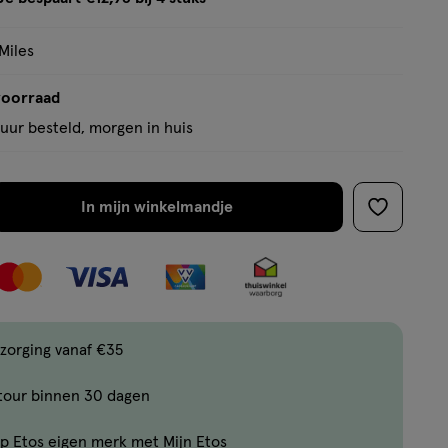
tooltip
Miles
voorraad
uur besteld, morgen in huis
In mijn winkelmandje
verhoog
toevoege
aantal
aan
met
verlanglijs
één
,
Bijna
zorging vanaf €35
uitverkocht!
tour binnen 30 dagen
Er
zijn
p Etos eigen merk met Mijn Etos