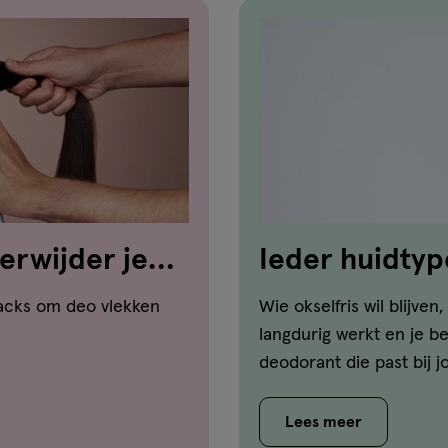
verwijder je
Ieder huidtyp
n
hacks om deo vlekken
Wie okselfris wil blijve
langdurig werkt en je b
deodorant die past bij j
Lees meer