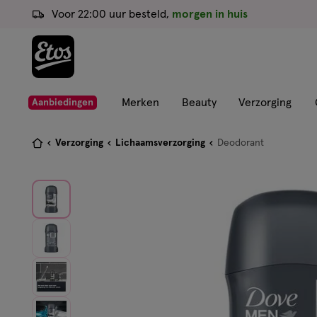
ga
Voor 22:00 uur besteld,
morgen in huis
naar
de
hoofd
content
ga
Merken
Beauty
Verzorging
Aanbiedingen
naar
de
Je
Verzorging
Lichaamsverzorging
Deodorant
zoekbalk
bent
ga
hier:
naar
de
footer