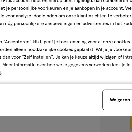
jn Etos account hebt en hierop bent ingelogd, dan combineren w
Dove Advanced
t je persoonlijke voorkeuren en je aankopen in je account. W
Silk Douchegel
ie voor analyse-doeleinden om onze klantinzichten te verbeter
an nóg persoonlijkere aanbevelingen en advertenties in het kade
3
3/5
(1)
van
5
4
 “Accepteren” klikt, geef je toestemming voor al onze cookies. 
sterren
rden alleen noodzakelijke cookies geplaatst. Wil je je voorkeur
op
s dan voor “Zelf instellen”. Je kan je keuze altijd wijzigen of int
basis
. Meer informatie over hoe we je gegevens verwerken lees je in
van
d
.
toevoegen
1
aan
reviews
verlanglijst
Weigeren