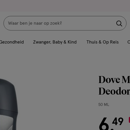
Zoeken
Interactie
met
Gezondheid
Zwanger, Baby & Kind
Thuis & Op Reis
C
dit
veld
opent
een
Dove M
volledig
venster
Deodor
met
geavanceerde
50
50 ML
zoekopties
ML,
6
€ 6.49
49
.