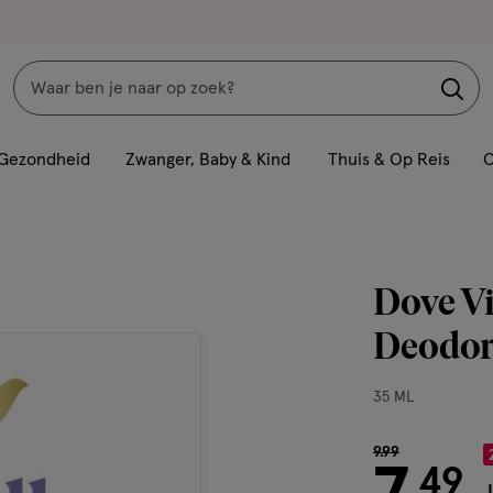
Zoeken
Interactie
met
Gezondheid
Zwanger, Baby & Kind
Thuis & Op Reis
C
dit
veld
opent
een
Dove Vi
volledig
venster
Deodora
met
geavanceerde
35
35 ML
zoekopties
ML,
van € 9.99 voor
9
.
99
49
J