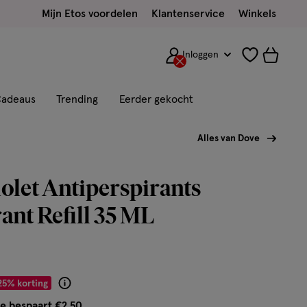
Mijn Etos voordelen
Klantenservice
Winkels
Inloggen
adeaus
Trending
Eerder gekocht
Alles van Dove
olet Antiperspirants
nt Refill 35 ML
 € 7.49
25% korting
Product
badge
e bespaart €2,50