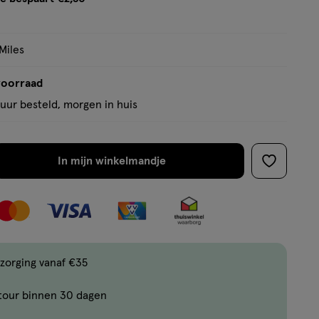
tooltip
Miles
voorraad
uur besteld, morgen in huis
In mijn winkelmandje
verhoog
toevoege
aantal
aan
met
verlanglijs
één
,
Limiet
zorging vanaf €35
bereikt.
tour binnen 30 dagen
Je
kan