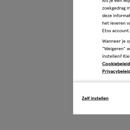
Als je een Mi
zoekgedrag me
deze informat
het leveren v
Etos account.
Wanneer je op
“Weigeren” wo
instellen? Kie
Cookiebeleid
Privacybelei
Zelf instellen