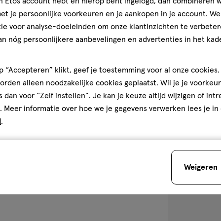
jn Etos account hebt en hierop bent ingelogd, dan combineren w
t je persoonlijke voorkeuren en je aankopen in je account. W
ie voor analyse-doeleinden om onze klantinzichten te verbeter
an nóg persoonlijkere aanbevelingen en advertenties in het kade
1
 “Accepteren” klikt, geef je toestemming voor al onze cookies. 
rden alleen noodzakelijke cookies geplaatst. Wil je je voorkeur
s dan voor “Zelf instellen”. Je kan je keuze altijd wijzigen of int
toevoegen
. Meer informatie over hoe we je gegevens verwerken lees je in
aan
d
.
verlanglijst
Weigeren