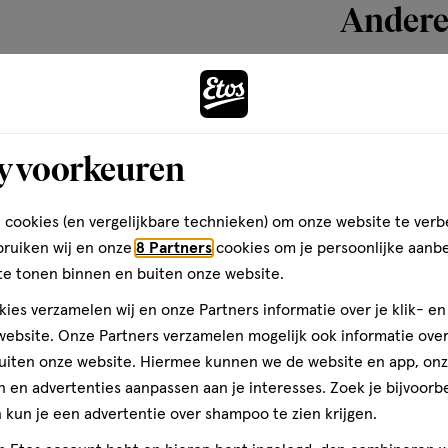
Andere
minum Sesquichlorohydrate,
Castor Oil, Glycine, PEG-8
ianthus Annuus Seed Oil, PEG-8,
hol, Benzyl Salicylate, Beta-
toevoegen
oumarin, Eugenia Caryophyllus
aan
lool, Linalyl Acetate, Pinene,
y voorkeuren
tahydronaphthalenes.
verlanglijst
 cookies (en vergelijkbare technieken) om onze website te verb
bruiken wij en onze
8 Partners
cookies om je persoonlijke aanb
ucten waar je op kunt
te tonen binnen en buiten onze website.
n onze producten. We willen
rmen opnieuw definiëren en
ies verzamelen wij en onze Partners informatie over je klik- e
positieve manier te ervaren.
ebsite. Onze Partners verzamelen mogelijk ook informatie over 
e opgroeit met een positief
uiten onze website. Hiermee kunnen we de website en app, on
steem Project willen we ervoor
 en advertenties aanpassen aan je interesses. Zoek je bijvoorb
komt geen plaats is voor
1 stuk
kun je een advertentie over shampoo te zien krijgen.
Zenner Diade