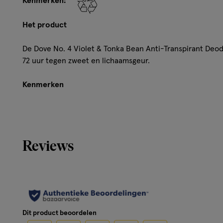
Kenmerken:
Het product
De Dove No. 4 Violet & Tonka Bean Anti-Transpirant Deod
72 uur tegen zweet en lichaamsgeur.
Kenmerken
Dove No. 4 Violet & Tonka Bean Anti-Transpirant Deo
De anti-transpirant beschermt tot 72 uur tegen zwee
Met de warme geur van iris, viooltjes en zachte tonk
Reviews
De niet-irriterende formule is dermatologisch getest
Deze anti-transpirant laat geen witte strepen na op 
Dove anti-transpirant deodorants dragen het PETA-
Hoe werkt het?
Dit product beoordelen