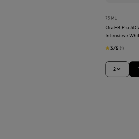
75 ML
Oral-B Pro 3D W
Intensieve Whi
ML
3
3/5
(1)
van
5
2
sterren
op
basis
van
1
reviews