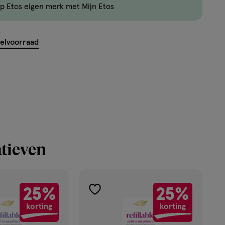
p Etos eigen merk met Mijn Etos
maximaal
50
items
kelvoorraad
bestellen
van
dit
type
product.
tieven
25%
25%
toevoegen
korting
korting
aan
verlanglijst