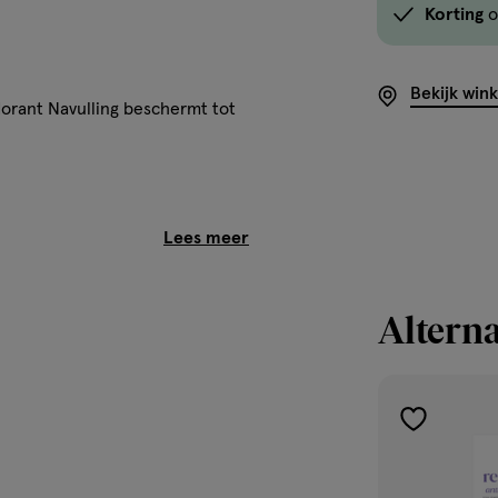
Korting
o
Bekijk win
orant Navulling beschermt tot
dorant Navulling
t en lichaamsgeur
aboon
Alterna
 en zacht voor de huid
kleding
approved keurmerk
toevoegen
aan
verlanglijst