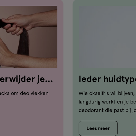
verwijder je
Ieder huidtyp
n
hacks om deo vlekken
Wie okselfris wil blijve
langdurig werkt en je b
deodorant die past bij j
Lees meer