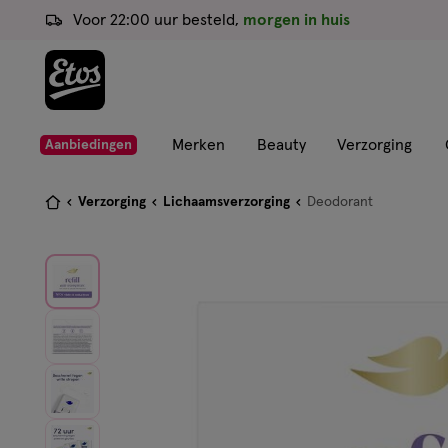
ga
Voor 22:00 uur besteld,
morgen in huis
naar
de
hoofd
content
ga
Merken
Beauty
Verzorging
Aanbiedingen
naar
de
Je
Verzorging
Lichaamsverzorging
Deodorant
zoekbalk
bent
ga
hier:
naar
de
footer