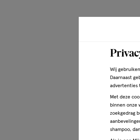
PPG-14 Butyl Ether, Stearyl Alcohol, C15-19 Alkane, Alu
Isopropyl Palmitate, Paraffinum Liquidum, Hydrogenated 
Distearate, Calcium Chloride, Polyethylene, Parfum, Hel
BHT, Alpha-Isomethyl Ionone, Amyl Salicylate, Benzyl Alco
Caryophyllene, Citronellol, Citrus Aurantium Peel Oil, C
Oil, Eugenol, Geraniol, Hexadecanolactone, Limonene, Lina
Privac
Pogostemon Cablin Oil, Terpineol, Tetramethyl Acetyloc
Meer over
Wij gebruiken
Daarnaast ge
Wanneer het om huidverzorging gaat, geeft Dove je prod
advertenties 
vertrouwen. Maar de zorg van Dove gaat verder dan allee
zorg dragen voor alle vrouwen, we willen schoonheidsno
Met deze cook
iedereen helpen om schoonheid en lichaamsbeeld op een 
binnen onze w
Onze missie is ervoor te zorgen dat de volgende generati
zoekgedrag b
beeld over zichzelf en hun uiterlijk. Via het Dove Self-E
aanbevelingen
zorgen dat er in de wereld waarin deze generatie terecht
shampoo, dan 
onrealistische schoonheidsidealen.