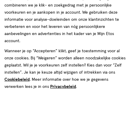
combineren we je klik- en zoekgedrag met je persoonlijke
voorkeuren en je aankopen in je account. We gebruiken deze
informatie voor analyse-doeleinden om onze klantinzichten te
verbeteren en voor het leveren van nóg persoonlijkere
aanbevelingen en advertenties in het kader van je Mijn Etos
account.
Wanneer je op “Accepteren” klikt, geef je toestemming voor al
van € 9.99 voor € 7.49
9
.
99
onze cookies. Bij “Weigeren” worden alleen noodzakelijke cookies
25% korting
Product
7
.
49
geplaatst. Wil je je voorkeuren zelf instellen? Kies dan voor “Zelf
badge
Je bespaart €2,50
instellen”. Je kan je keuze altijd wijzigen of intrekken via ons
tooltip
Cookiebeleid
. Meer informatie over hoe we je gegevens
verwerken lees je in ons
Privacybeleid
.
Spaar 2 Air Miles
Online op voorraad
Vóór 22:00 uur besteld, morgen in huis
1
In mijn winkelmandje
verhoog