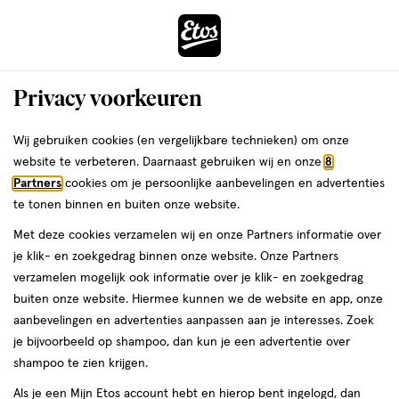
ga
Voor 22:00 uur besteld,
morgen in huis
naar
de
Menu
hoofd
Zoeken
Privacy voorkeuren
content
›
›
ga
Interactie
naar
Wij gebruiken cookies (en vergelijkbare technieken) om onze
Je
Deodorant
Alles van Dove
met
de
website te verbeteren. Daarnaast gebruiken wij en onze
8
bent
Dover Peony Antiperspirant
dit
zoekbalk
Partners
cookies om je persoonlijke aanbevelingen en advertenties
ers
Weleda
hier:
veld
ga
Deodorant Refill 35 ML
te tonen binnen en buiten onze website.
opent
naar
Met deze cookies verzamelen wij en onze Partners informatie over
een
de
35
35 ML
je klik- en zoekgedrag binnen onze website. Onze Partners
volledig
ML,
footer
verzamelen mogelijk ook informatie over je klik- en zoekgedrag
venster
25%
buiten onze website. Hiermee kunnen we de website en app, onze
toevoegen
met
korting
aanbevelingen en advertenties aanpassen aan je interesses. Zoek
aan
geavanceerde
je bijvoorbeeld op shampoo, dan kun je een advertentie over
verlanglijst
zoekopties
shampoo te zien krijgen.
Als je een Mijn Etos account hebt en hierop bent ingelogd, dan