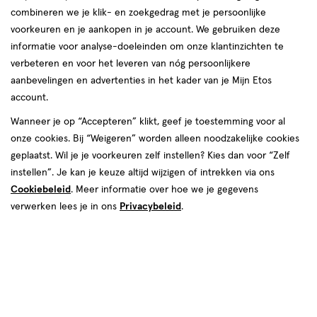
combineren we je klik- en zoekgedrag met je persoonlijke
reviews
voorkeuren en je aankopen in je account. We gebruiken deze
informatie voor analyse-doeleinden om onze klantinzichten te
verbeteren en voor het leveren van nóg persoonlijkere
aanbevelingen en advertenties in het kader van je Mijn Etos
account.
Wanneer je op “Accepteren” klikt, geef je toestemming voor al
onze cookies. Bij “Weigeren” worden alleen noodzakelijke cookies
Maat
geplaatst. Wil je je voorkeuren zelf instellen? Kies dan voor “Zelf
3+ maanden
6+ maanden
9+ maanden
0+ maanden
instellen”. Je kan je keuze altijd wijzigen of intrekken via ons
Cookiebeleid
. Meer informatie over hoe we je gegevens
€ 7.69
7
.
69
verwerken lees je in ons
Privacybeleid
.
Spaar 3 Air Miles
Online op voorraad
Vóór 22:00 uur besteld, morgen in huis