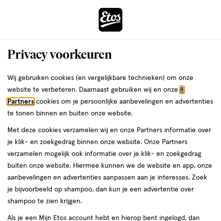
ga
Voor 22:00 uur besteld,
morgen in huis
naar
de
Menu
hoofd
Zoeken
Privacy voorkeuren
content
›
›
ga
Interactie
naar
Wij gebruiken cookies (en vergelijkbare technieken) om onze
Je
Drinkbekers
Alles van Dr. Brown's
met
de
website te verbeteren. Daarnaast gebruiken wij en onze
8
bent
Dr. Brown’s Flesspeen Fase 1 0+
dit
zoekbalk
Partners
cookies om je persoonlijke aanbevelingen en advertenties
ers
Weleda
hier:
veld
ga
Maanden Smalle Halsfles 2 stuks
te tonen binnen en buiten onze website.
opent
naar
Met deze cookies verzamelen wij en onze Partners informatie over
een
de
0+
4.9
0+ maanden
2 stuks
4.9/5
(12)
je klik- en zoekgedrag binnen onze website. Onze Partners
volledig
maanden,
footer
van
verzamelen mogelijk ook informatie over je klik- en zoekgedrag
venster
2
5
buiten onze website. Hiermee kunnen we de website en app, onze
stuks,
met
toevoegen
sterren
aanbevelingen en advertenties aanpassen aan je interesses. Zoek
geavanceerde
aan
op
je bijvoorbeeld op shampoo, dan kun je een advertentie over
zoekopties
verlanglijst
basis
shampoo te zien krijgen.
van
Als je een Mijn Etos account hebt en hierop bent ingelogd, dan
12