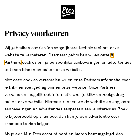
ga
Voor 22:00 uur besteld,
morgen in huis
naar
de
Menu
hoofd
Zoeken
Privacy voorkeuren
content
›
›
ga
Interactie
naar
Wij gebruiken cookies (en vergelijkbare technieken) om onze
Je
Basisverzorging
Alles van Dr. Swaab
met
de
website te verbeteren. Daarnaast gebruiken wij en onze
8
bent
Dr. Swaab Zinkolie 100 gram
dit
zoekbalk
Partners
cookies om je persoonlijke aanbevelingen en advertenties
ers
Weleda
hier:
veld
ga
te tonen binnen en buiten onze website.
geneesmiddel,
geneesmiddel
100 GR
lotion
opent
naar
Met deze cookies verzamelen wij en onze Partners informatie over
100
een
de
GR,
je klik- en zoekgedrag binnen onze website. Onze Partners
volledig
footer
lotion
toevoegen
verzamelen mogelijk ook informatie over je klik- en zoekgedrag
venster
aan
buiten onze website. Hiermee kunnen we de website en app, onze
met
verlanglijst
aanbevelingen en advertenties aanpassen aan je interesses. Zoek
geavanceerde
je bijvoorbeeld op shampoo, dan kun je een advertentie over
zoekopties
shampoo te zien krijgen.
Als je een Mijn Etos account hebt en hierop bent ingelogd, dan