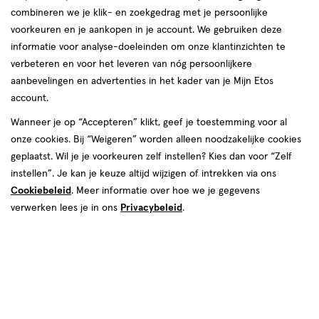
combineren we je klik- en zoekgedrag met je persoonlijke
voorkeuren en je aankopen in je account. We gebruiken deze
informatie voor analyse-doeleinden om onze klantinzichten te
verbeteren en voor het leveren van nóg persoonlijkere
aanbevelingen en advertenties in het kader van je Mijn Etos
account.
€ 12.89
12
.
89
Wanneer je op “Accepteren” klikt, geef je toestemming voor al
onze cookies. Bij “Weigeren” worden alleen noodzakelijke cookies
Online op voorraad
geplaatst. Wil je je voorkeuren zelf instellen? Kies dan voor “Zelf
Vóór 22:00 uur besteld, morgen in huis
instellen”. Je kan je keuze altijd wijzigen of intrekken via ons
Cookiebeleid
. Meer informatie over hoe we je gegevens
verwerken lees je in ons
Privacybeleid
.
1
In mijn winkelmandje
verhoog
aantal
met
één
,
Limiet
Gratis
bezorging vanaf €35