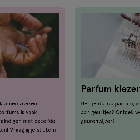
Parfum kiezen:
 kunnen zoeken.
Ben je dol op parfum, m
parfums is vaak
aan geurtjes? Ontdek we
eindigen met dezelfde
geurenwijzer!
n! Vraag jij je stiekem
 tussen een eau de