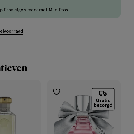
zijn
p Etos eigen merk met Mijn Etos
nog
maar
3
kelvoorraad
producten
op
voorraad.
tieven
toevoegen
aan
verlanglijst