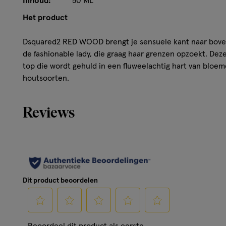
Inhoud:
50 ML
Het product
Dsquared2 RED WOOD brengt je sensuele kant naar bove
de fashionable lady, die graag haar grenzen opzoekt. Deze
top die wordt gehuld in een fluweelachtig hart van bloem
houtsoorten.
Reviews
Dit product beoordelen
Selecteer
Selecteer
Selecteer
Selecteer
Selecteer
Beoordeel dit product als eerste