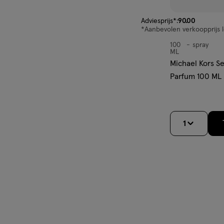
van € 90.00 voor € 48.
Adviesprijs*:
90
.
00
*Aanbevolen verkoopprijs 
100
spray
spray
ML
Michael Kors S
Parfum 100 ML
1