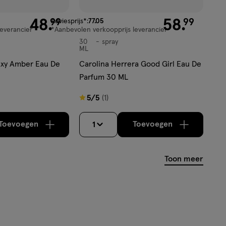
99
48
.
van € 77.05 voor € 58.99
58
.
99
99
Adviesprijs*:
77
.
05
leverancier
*Aanbevolen verkoopprijs leverancier
30
spray
spray
ML
exy Amber Eau De
Carolina Herrera Good Girl Eau De
Parfum 30 ML
5
5/5
(1)
van
5
Toevoegen
Toevoegen
1
verhoog aantal met één
,
Bijna uitverkocht!
verhoog aantal m
Er zijn nog
sterren
op
Toon meer
basis
van
1
reviews