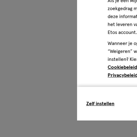
Als je een Mi
zoekgedrag me
deze informat
het leveren v
Etos account.
Wanneer je op
“Weigeren” wo
instellen? Kie
Cookiebeleid
Privacybelei
Zelf instellen