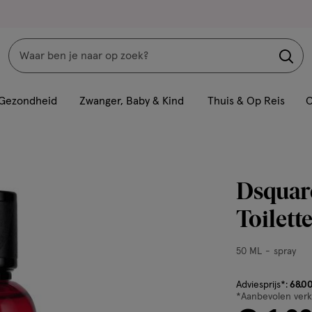
Zoeken
Interactie
met
Gezondheid
Zwanger, Baby & Kind
Thuis & Op Reis
C
dit
veld
opent
een
Dsquar
volledig
venster
Toilett
met
geavanceerde
50
50 ML
spray
zoekopties
ML,
spray
van € 68.00 vo
Adviesprijs*:
68
.
0
*Aanbevolen verko