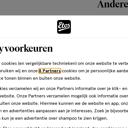
Andere
1
reviews
toevoegen
aan
y voorkeuren
verlanglijst
 cookies (en vergelijkbare technieken) om onze website te verb
bruiken wij en onze
8 Partners
cookies om je persoonlijke aanb
te tonen binnen en buiten onze website.
ies verzamelen wij en onze Partners informatie over je klik- e
ebsite. Onze Partners verzamelen mogelijk ook informatie over 
uiten onze website. Hiermee kunnen we de website en app, on
van € 83.00 voor € 51.
Adviesprijs*:
83
.
00
 en advertenties aanpassen aan je interesses. Zoek je bijvoorb
*Aanbevolen verkoopprijs
kun je een advertentie over shampoo te zien krijgen.
50
spray
spray
ML