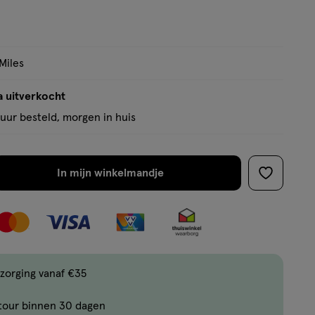
9
Miles
a uitverkocht
uur besteld, morgen in huis
In mijn winkelmandje
verhoog
toevoege
aantal
aan
met
verlanglijs
één
,
Bijna
zorging vanaf €35
uitverkocht!
tour binnen 30 dagen
Er