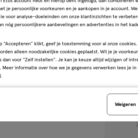
jn Etos account hebt en hierop bent ingelogd, dan combineren w
Givenchy Pi Ea
t je persoonlijke voorkeuren en je aankopen in je account. W
5
5/5
(1)
ie voor analyse-doeleinden om onze klantinzichten te verbeter
van
an nóg persoonlijkere aanbevelingen en advertenties in het kade
5
1
sterren
 “Accepteren” klikt, geef je toestemming voor al onze cookies. 
op
rden alleen noodzakelijke cookies geplaatst. Wil je je voorkeur
basis
Bijna 
s dan voor “Zelf instellen”. Je kan je keuze altijd wijzigen of int
van
. Meer informatie over hoe we je gegevens verwerken lees je in
toevoegen
1
d
.
aan
reviews
verlanglijst
Weigeren