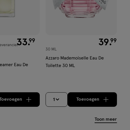
99
33
.
€ 39.99
39
.
99
99
everancier
30 ML
Azzaro Mademoiselle Eau De
reamer Eau De
Toilette 30 ML
Toevoegen
Toevoegen
1
verhoog aantal met één
,
Bijna uitverkocht!
verhoog aantal m
Er zijn nog
Toon meer