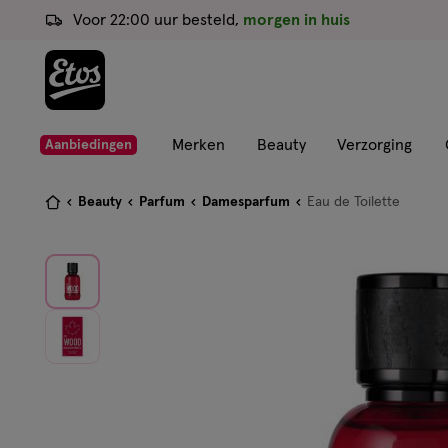
ga
Voor 22:00 uur besteld,
morgen in huis
naar
de
hoofd
content
ga
Merken
Beauty
Verzorging
Aanbiedingen
naar
de
Je
Beauty
Parfum
Damesparfum
Eau de Toilette
zoekbalk
bent
ga
hier:
naar
de
footer