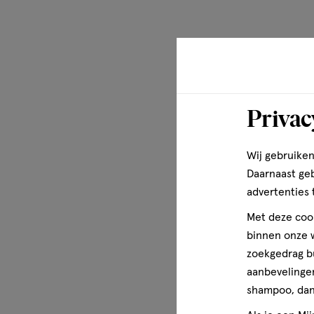
Privac
Wij gebruiken
Daarnaast ge
advertenties 
Met deze cook
binnen onze w
zoekgedrag b
aanbevelingen
shampoo, dan 