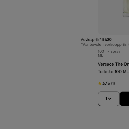
van € 85.00 voor € 33.
Adviesprijs*:
85
.
00
*Aanbevolen verkoopprijs l
100
spray
spray
ML
Versace The D
Toilette 100 ML
3
3/5
(1)
van
5
1
sterren
op
basis
van