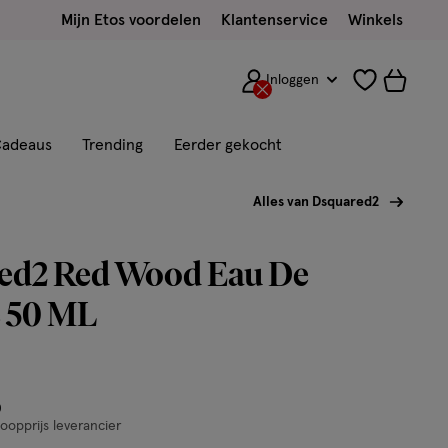
Mijn Etos voordelen
Klantenservice
Winkels
Inloggen
adeaus
Trending
Eerder gekocht
Alles van Dsquared2
ed2 Red Wood Eau De
e 50 ML
or € 21.99
0
opprijs leverancier