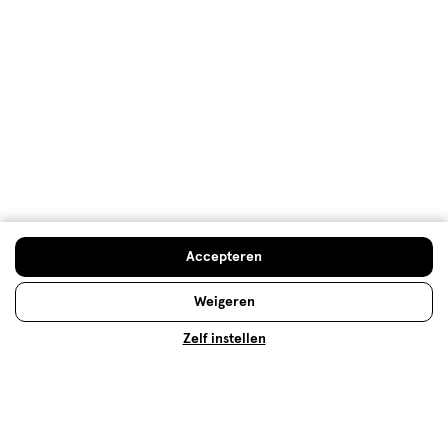
Condooms: welke is geschikt voor
jou?
Condooms verhinderen de zaadcellen zodat ze de
baarmoedermond niet kunnen bereiken. Lees meer
over deze manier van anticonceptie op Etos.nl
Lees meer
Accepteren
Weigeren
Zelf instellen