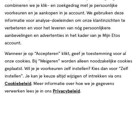
combineren we je klik- en zoekgedrag met je persoonlijke
reviews
voorkeuren en je aankopen in je account. We gebruiken deze
informatie voor analyse-doeleinden om onze klantinzichten te
verbeteren en voor het leveren van nóg persoonlijkere
aanbevelingen en advertenties in het kader van je Mijn Etos
account.
Wanneer je op “Accepteren” klikt, geef je toestemming voor al
€ 15.89
15
.
onze cookies. Bij “Weigeren” worden alleen noodzakelijke cookies
89
geplaatst. Wil je je voorkeuren zelf instellen? Kies dan voor “Zelf
instellen”. Je kan je keuze altijd wijzigen of intrekken via ons
Spaar 6 Air Miles
Cookiebeleid
. Meer informatie over hoe we je gegevens
Online op voorraad
verwerken lees je in ons
Privacybeleid
.
Vóór 22:00 uur besteld, morgen in huis
1
In mijn winkelmandje
verhoog
aantal
met