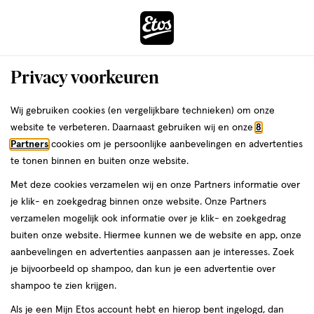
ga
Voor 22:00 uur besteld, maandag in huis
naar
de
Menu
hoofd
Zoeken
Privacy voorkeuren
content
›
›
ga
Interactie
naar
Wij gebruiken cookies (en vergelijkbare technieken) om onze
Je
Condooms
Alles van Durex
met
de
website te verbeteren. Daarnaast gebruiken wij en onze
8
bent
Durex Thin Feel Extra Dun Condooms
dit
zoekbalk
Partners
cookies om je persoonlijke aanbevelingen en advertenties
ers
Weleda
hier:
veld
ga
10 stuks
te tonen binnen en buiten onze website.
opent
naar
Met deze cookies verzamelen wij en onze Partners informatie over
een
de
medisch
4
medisch hulpmiddel
Gemiddeld
10 stuks
4/5
(23)
je klik- en zoekgedrag binnen onze website. Onze Partners
volledig
hulpmiddel,
footer
van
verzamelen mogelijk ook informatie over je klik- en zoekgedrag
venster
Gemiddeld,
5
buiten onze website. Hiermee kunnen we de website en app, onze
10
met
toevoegen
sterren
aanbevelingen en advertenties aanpassen aan je interesses. Zoek
stuks,
geavanceerde
aan
op
je bijvoorbeeld op shampoo, dan kun je een advertentie over
zoekopties
verlanglijst
basis
shampoo te zien krijgen.
van
Als je een Mijn Etos account hebt en hierop bent ingelogd, dan
23