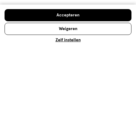
Welkomstkorting
Accepteren
10% korting op véél Etos eigen merk-producten
Digitaal zegels sparen
Weigeren
Verjaardagskorting
Zelf instellen
Log in en profiteer
Copyright 2026 @ Etos
Algemene voorwaarden
Privacybeleid
Cookiebeleid
Toegankelijkheidsverklaring
Ahold Delhaize
Kwetsbaarheid melden