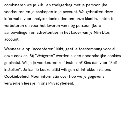
combineren we je klik- en zoekgedrag met je persoonlijke
reviews
voorkeuren en je aankopen in je account. We gebruiken deze
informatie voor analyse-doeleinden om onze klantinzichten te
verbeteren en voor het leveren van nóg persoonlijkere
aanbevelingen en advertenties in het kader van je Mijn Etos
account.
Wanneer je op “Accepteren” klikt, geef je toestemming voor al
€ 4.00
4
.
onze cookies. Bij “Weigeren” worden alleen noodzakelijke cookies
00
geplaatst. Wil je je voorkeuren zelf instellen? Kies dan voor “Zelf
instellen”. Je kan je keuze altijd wijzigen of intrekken via ons
Spaar 1 Air Mile
Cookiebeleid
. Meer informatie over hoe we je gegevens
Online op voorraad
verwerken lees je in ons
Privacybeleid
.
Vóór 22:00 uur besteld, morgen in huis
1
In mijn winkelmandje
verhoog
aantal
met