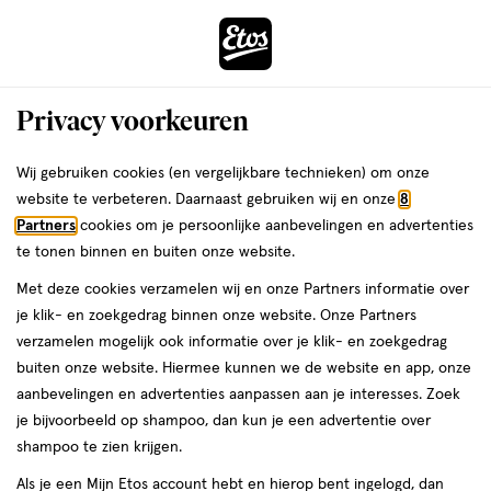
ga
Voor 22:00 uur besteld,
morgen in huis
naar
de
Menu
hoofd
Zoeken
Privacy voorkeuren
content
›
›
ga
Interactie
naar
Wij gebruiken cookies (en vergelijkbare technieken) om onze
Je
Lipliner
Alles van e.l.f.
met
de
website te verbeteren. Daarnaast gebruiken wij en onze
8
bent
e.l.f. Cream Glide Lip Liner That Merlot
dit
zoekbalk
Partners
cookies om je persoonlijke aanbevelingen en advertenties
ers
Weleda
hier:
veld
ga
Tho
te tonen binnen en buiten onze website.
opent
naar
Met deze cookies verzamelen wij en onze Partners informatie over
een
de
1
4.7
1 stuk
wax
4.7/5
(3481)
je klik- en zoekgedrag binnen onze website. Onze Partners
volledig
stuk,
footer
van
verzamelen mogelijk ook informatie over je klik- en zoekgedrag
venster
wax
5
buiten onze website. Hiermee kunnen we de website en app, onze
met
toevoegen
sterren
aanbevelingen en advertenties aanpassen aan je interesses. Zoek
geavanceerde
aan
op
je bijvoorbeeld op shampoo, dan kun je een advertentie over
zoekopties
verlanglijst
basis
shampoo te zien krijgen.
van
Als je een Mijn Etos account hebt en hierop bent ingelogd, dan
3481