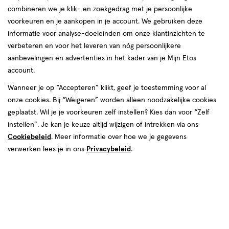
combineren we je klik- en zoekgedrag met je persoonlijke
reviews
voorkeuren en je aankopen in je account. We gebruiken deze
informatie voor analyse-doeleinden om onze klantinzichten te
verbeteren en voor het leveren van nóg persoonlijkere
aanbevelingen en advertenties in het kader van je Mijn Etos
account.
Wanneer je op “Accepteren” klikt, geef je toestemming voor al
onze cookies. Bij “Weigeren” worden alleen noodzakelijke cookies
Kleur
geplaatst. Wil je je voorkeuren zelf instellen? Kies dan voor “Zelf
Strawberry Shortcake
instellen”. Je kan je keuze altijd wijzigen of intrekken via ons
Cookiebeleid
. Meer informatie over hoe we je gegevens
€ 10.00
10
.
00
verwerken lees je in ons
Privacybeleid
.
Spaar 4 Air Miles
Online op voorraad
Vóór 22:00 uur besteld, morgen in huis