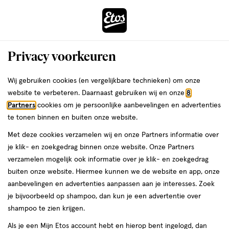
ga
Voor 22:00 uur besteld,
morgen in huis
naar
de
Menu
hoofd
Zoeken
Privacy voorkeuren
content
›
›
ga
Interactie
naar
Wij gebruiken cookies (en vergelijkbare technieken) om onze
Je
Lippenbalsem
Alles van e.l.f.
met
de
website te verbeteren. Daarnaast gebruiken wij en onze
8
bent
e.l.f. Glow Reviver Melting Lip Balm
dit
zoekbalk
Partners
cookies om je persoonlijke aanbevelingen en advertenties
ers
Weleda
hier:
veld
ga
Strawberry Shortcake
te tonen binnen en buiten onze website.
opent
naar
Met deze cookies verzamelen wij en onze Partners informatie over
een
de
1
4.7
1 stuk
4.7/5
(3533)
je klik- en zoekgedrag binnen onze website. Onze Partners
volledig
stuk,
footer
van
verzamelen mogelijk ook informatie over je klik- en zoekgedrag
venster
5
buiten onze website. Hiermee kunnen we de website en app, onze
met
toevoegen
sterren
aanbevelingen en advertenties aanpassen aan je interesses. Zoek
geavanceerde
aan
op
je bijvoorbeeld op shampoo, dan kun je een advertentie over
zoekopties
verlanglijst
basis
shampoo te zien krijgen.
van
Als je een Mijn Etos account hebt en hierop bent ingelogd, dan
3533