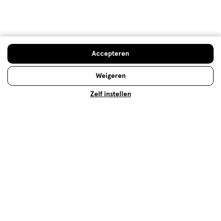
Mijn Etos voordelen
Welkomstkorting
Accepteren
10% korting op véél Etos eigen merk-producten
Digitaal zegels sparen
Weigeren
Verjaardagskorting
Zelf instellen
Log in en profiteer
Copyright 2026 @ Etos
Algemene voorwaarden
Privacybeleid
Cookiebeleid
Toegankelijkheidsverklaring
Ahold Delhaize
Kwetsbaarheid melden