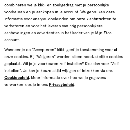
Op o.a. Dr. Brown's, Munchkin, Waterwipes en Pampers. Mis
te
combineren we je klik- en zoekgedrag met je persoonlijke
het niet!
voorkeuren en je aankopen in je account. We gebruiken deze
voelen.
informatie voor analyse-doeleinden om onze klantinzichten te
Shop deals
verbeteren en voor het leveren van nóg persoonlijkere
Van
Snel shoppen
aanbevelingen en advertenties in het kader van je Mijn Etos
account.
binnen
Wanneer je op “Accepteren” klikt, geef je toestemming voor al
Lichaams­verzorging
Make-up
en
onze cookies. Bij “Weigeren” worden alleen noodzakelijke cookies
geplaatst. Wil je je voorkeuren zelf instellen? Kies dan voor “Zelf
van
instellen”. Je kan je keuze altijd wijzigen of intrekken via ons
Vitamines & supple­
Gezichts­verzorging
menten
Cookiebeleid
. Meer informatie over hoe we je gegevens
buiten.
verwerken lees je in ons
Privacybeleid
.
Haar­verzorging
Mond­hygiëne
Zonnebrand &
Verschonen
Aftersun