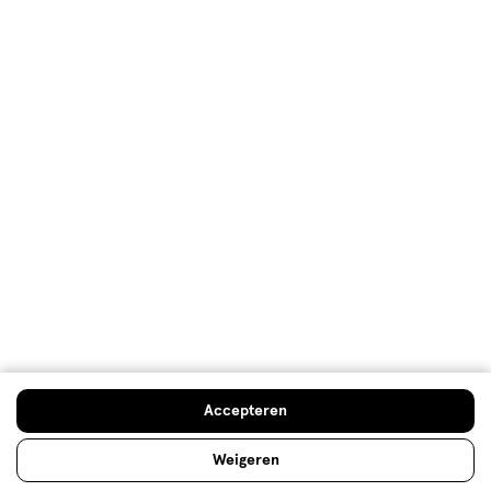
Mijn Etos voordelen
Welkomstkorting
10% korting op véél Etos eigen merk-producten
Digitaal zegels sparen
Verjaardagskorting
Log in en profiteer
Copyright 2026 @ Etos
Algemene voorwaarden
Privacybeleid
Cookiebeleid
Toegankelijkheidsverklaring
Ahold Delhaize
Kwetsbaarheid melden
Accepteren
Weigeren