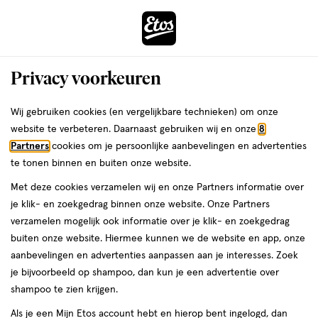
ga
Voor 22:00 uur besteld,
morgen in huis
naar
de
Menu
hoofd
Zoeken
Privacy voorkeuren
content
›
ga
Etos
Interactie
naar
Wij gebruiken cookies (en vergelijkbare technieken) om onze
met
de
website te verbeteren. Daarnaast gebruiken wij en onze
8
Drogist
da
dit
zoekbalk
Partners
cookies om je persoonlijke aanbevelingen en advertenties
veld
ga
te tonen binnen en buiten onze website.
|
opent
naar
Met deze cookies verzamelen wij en onze Partners informatie over
een
de
Alles
je klik- en zoekgedrag binnen onze website. Onze Partners
volledig
footer
verzamelen mogelijk ook informatie over je klik- en zoekgedrag
venster
om
buiten onze website. Hiermee kunnen we de website en app, onze
met
aanbevelingen en advertenties aanpassen aan je interesses. Zoek
geavanceerde
je
je bijvoorbeeld op shampoo, dan kun je een advertentie over
zoekopties
shampoo te zien krijgen.
mooi
Tot 50% korting op heel veel baby
Als je een Mijn Etos account hebt en hierop bent ingelogd, dan