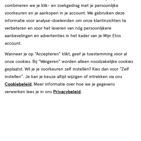
combineren we je klik- en zoekgedrag met je persoonlijke
voorkeuren en je aankopen in je account. We gebruiken deze
informatie voor analyse-doeleinden om onze klantinzichten te
verbeteren en voor het leveren van nóg persoonlijkere
aanbevelingen en advertenties in het kader van je Mijn Etos
account.
Kleur
Wanneer je op “Accepteren” klikt, geef je toestemming voor al
onze cookies. Bij “Weigeren” worden alleen noodzakelijke cookies
Deep Brown
geplaatst. Wil je je voorkeuren zelf instellen? Kies dan voor “Zelf
instellen”. Je kan je keuze altijd wijzigen of intrekken via ons
€ 9.00
9
.
00
Cookiebeleid
. Meer informatie over hoe we je gegevens
verwerken lees je in ons
Privacybeleid
.
Spaar 3 Air Miles
Online op voorraad
Vóór 22:00 uur besteld, morgen in huis
1
In mijn winkelmandje
verhoog