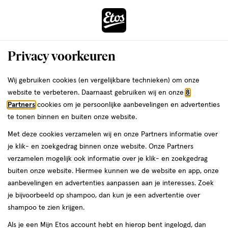
ga
Voor 22:00 uur besteld,
morgen in huis
naar
de
Menu
hoofd
Zoeken
Privacy voorkeuren
content
›
›
ga
Interactie
naar
Wij gebruiken cookies (en vergelijkbare technieken) om onze
Je
Mascara
Alles van e.l.f.
met
de
website te verbeteren. Daarnaast gebruiken wij en onze
8
bent
e.l.f. Lash Xtndr Mascara Deep Brown
dit
zoekbalk
Partners
cookies om je persoonlijke aanbevelingen en advertenties
ers
Weleda
hier:
veld
ga
te tonen binnen en buiten onze website.
1
4.6
1 stuk
wax
4.6/5
(1776)
opent
naar
Met deze cookies verzamelen wij en onze Partners informatie over
stuk,
van
een
de
wax
je klik- en zoekgedrag binnen onze website. Onze Partners
5
volledig
footer
verzamelen mogelijk ook informatie over je klik- en zoekgedrag
toevoegen
sterren
venster
buiten onze website. Hiermee kunnen we de website en app, onze
aan
op
met
aanbevelingen en advertenties aanpassen aan je interesses. Zoek
verlanglijst
basis
geavanceerde
je bijvoorbeeld op shampoo, dan kun je een advertentie over
van
zoekopties
shampoo te zien krijgen.
1776
reviews
Als je een Mijn Etos account hebt en hierop bent ingelogd, dan