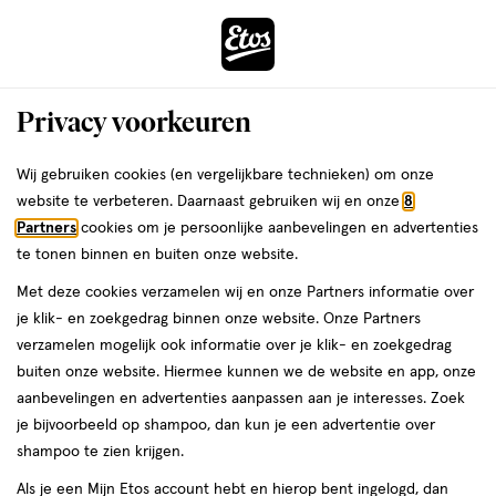
ga
Voor 22:00 uur besteld,
morgen in huis
naar
de
Menu
hoofd
Zoeken
Privacy voorkeuren
content
›
›
ga
Interactie
naar
Wij gebruiken cookies (en vergelijkbare technieken) om onze
Je
Gel
Alles van Eco Style
met
de
website te verbeteren. Daarnaast gebruiken wij en onze
8
bent
Eco Olive Oil Styling Gel 473 ML
dit
zoekbalk
Partners
cookies om je persoonlijke aanbevelingen en advertenties
ers
Weleda
hier:
veld
ga
te tonen binnen en buiten onze website.
473
3.4
473 ML
gel
3.4/5
(5)
opent
naar
Met deze cookies verzamelen wij en onze Partners informatie over
ML,
van
een
de
gel
je klik- en zoekgedrag binnen onze website. Onze Partners
5
volledig
footer
verzamelen mogelijk ook informatie over je klik- en zoekgedrag
toevoegen
sterren
venster
buiten onze website. Hiermee kunnen we de website en app, onze
aan
op
met
aanbevelingen en advertenties aanpassen aan je interesses. Zoek
verlanglijst
basis
geavanceerde
je bijvoorbeeld op shampoo, dan kun je een advertentie over
van
zoekopties
shampoo te zien krijgen.
5
reviews
Als je een Mijn Etos account hebt en hierop bent ingelogd, dan