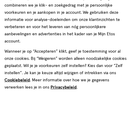
combineren we je klik- en zoekgedrag met je persoonlijke
voorkeuren en je aankopen in je account. We gebruiken deze
informatie voor analyse-doeleinden om onze klantinzichten te
€ 5.49
5
.
verbeteren en voor het leveren van nóg persoonlijkere
49
aanbevelingen en advertenties in het kader van je Mijn Etos
account.
Spaar 2 Air Miles
Wanneer je op “Accepteren” klikt, geef je toestemming voor al
Online op voorraad
onze cookies. Bij “Weigeren” worden alleen noodzakelijke cookies
Vóór 22:00 uur besteld, morgen in huis
geplaatst. Wil je je voorkeuren zelf instellen? Kies dan voor “Zelf
instellen”. Je kan je keuze altijd wijzigen of intrekken via ons
Cookiebeleid
. Meer informatie over hoe we je gegevens
1
In mijn winkelmandje
verhoog
verwerken lees je in ons
Privacybeleid
.
aantal
met
één
,
Bijna
Gratis
bezorging vanaf €35
uitverkocht!