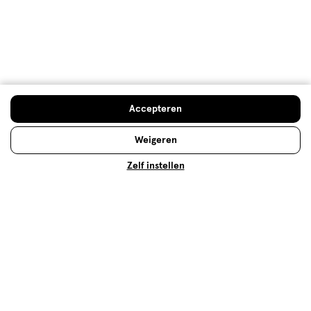
een jaar geleden
Nog geen ster waard, zit vol (meerdere) microplastics.
Behulpzaam?
(
1
)
(
1
)
Melden
Accepteren
Meer laden
Weigeren
Hoe controleren en plaatsen wij reviews?
Zelf instellen
Advies & Inspiratie