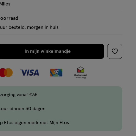
basis
Miles
van
2
voorraad
reviews
uur besteld, morgen in huis
In mijn winkelmandje
verhoog
toevoege
aantal
aan
met
verlanglijs
één
,
Bijna
zorging vanaf €35
uitverkocht!
tour binnen 30 dagen
Er
zijn
p Etos eigen merk met Mijn Etos
nog
maar