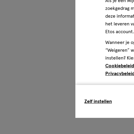
Als je een Mi
zoekgedrag me
deze informat
het leveren v
Etos account.
Wanneer je op
“Weigeren” wo
instellen? Kie
Cookiebeleid
Privacybelei
Zelf instellen