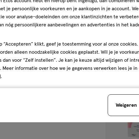
jn Etos account hebt en hierop bent ingelogd, dan combineren w
1 stuk
t je persoonlijke voorkeuren en je aankopen in je account. W
GUM® Prothese
ie voor analyse-doeleinden om onze klantinzichten te verbeter
an nóg persoonlijkere aanbevelingen en advertenties in het kade
5
5/5
(2)
van
 “Accepteren” klikt, geef je toestemming voor al onze cookies. 
5
1
rden alleen noodzakelijke cookies geplaatst. Wil je je voorkeur
sterren
s dan voor “Zelf instellen”. Je kan je keuze altijd wijzigen of int
op
Bijna 
. Meer informatie over hoe we je gegevens verwerken lees je in
basis
d
.
van
toevoegen
2
aan
reviews
verlanglijst
Weigeren