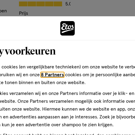
basis
Kwaliteit, 5.0 van 5
5.0
van
 ben
Prijs
2
Andere
Prijs, 5.0 van 5
5.0
reviews
den
Gebruiksgemak
Gebruiksgemak, 5.0 van 5
5.0
y voorkeuren
toevoegen
aan
 cookies (en vergelijkbare technieken) om onze website te verb
verlanglijst
bruiken wij en onze
8 Partners
cookies om je persoonlijke aanb
te tonen binnen en buiten onze website.
ies verzamelen wij en onze Partners informatie over je klik- e
ebsite. Onze Partners verzamelen mogelijk ook informatie over 
uiten onze website. Hiermee kunnen we de website en app, on
 en advertenties aanpassen aan je interesses. Zoek je bijvoorb
kun je een advertentie over shampoo te zien krijgen.