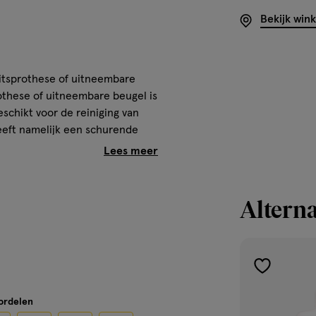
Bekijk win
bitsprothese of uitneembare
othese of uitneembare beugel is
schikt voor de reiniging van
heeft namelijk een schurende
kunnen vuil en bacteriën zich
ging met alleen water is geen
w gebitsprothese of
evolen door tandartsen en
Alterna
toevoegen
eembare beugel of sportbitje
aan
these, beugel of sportbitje in
oordelen
verlanglijst
oed schoon met je borstel -