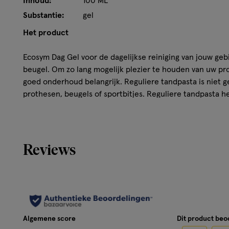
Inhoud:
100 ML
Substantie:
gel
Het product
Ecosym Dag Gel voor de dagelijkse reiniging van jouw ge
beugel. Om zo lang mogelijk plezier te houden van uw pr
goed onderhoud belangrijk. Reguliere tandpasta is niet ge
prothesen, beugels of sportbitjes. Reguliere tandpasta 
werking en veroorzaakt krasjes en ruwe oppervlakten en 
makkelijker hechten op jouw prothese of beugel. En reini
goede hygiënische reiniging. Reinig daarom dagelijks jou
uitneembare beugel met Ecosym Dag. Ecosym wordt aanb
Reviews
tandprothetici.
Gebruik:
Gebruik van Ecosym Dag: - Neem de gebitsprothese, uitn
uit de mond en spoel deze af met lauw water - Leg de pro
Algemene score
Dit product be
de hand - Breng Ecosym Dag naar behoefte aan - Poets g