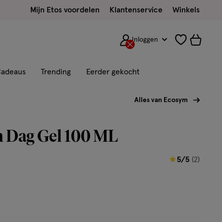
Mijn Etos voordelen
Klantenservice
Winkels
Inloggen
adeaus
Trending
Eerder gekocht
Alles van Ecosym
 Dag Gel 100 ML
5
5/5
(2)
van
5
sterren
op