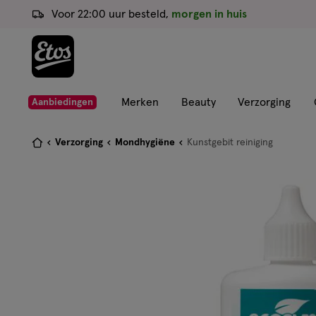
ga
Voor 22:00 uur besteld,
morgen in huis
naar
de
hoofd
content
ga
Merken
Beauty
Verzorging
Aanbiedingen
naar
de
Je
Verzorging
Mondhygiëne
Kunstgebit reiniging
zoekbalk
bent
ga
hier:
naar
de
footer