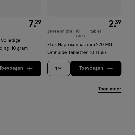
€ 7.29
7
.
€ 2.39
2
.
29
39
geneesmiddel
10
tablet
geneesmiddel,
stuks
tablet
 Volledige
Etos Naproxennatrium 220 MG
ding 110 gram
Omhulde Tabletten 10 stuks
Toevoegen
Toevoegen
1
verhoog aantal met één
,
Bijna uitverkocht!
verhoog aantal m
Er zijn nog
Toon meer