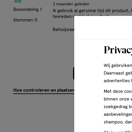
2 maanden geleden
Beoordeling
1
ik gebruik al geruime tijd dit product,
tevreden met het resultaat
Stemmen
0
Behulpzaam?
(
0
)
(
0
)
Mel
Privac
Wij gebruiken
Daarnaast ge
Meer laden
advertenties 
Hoe controleren en plaatsen wij reviews?
Met deze cook
binnen onze w
zoekgedrag b
aanbevelingen
shampoo, dan 