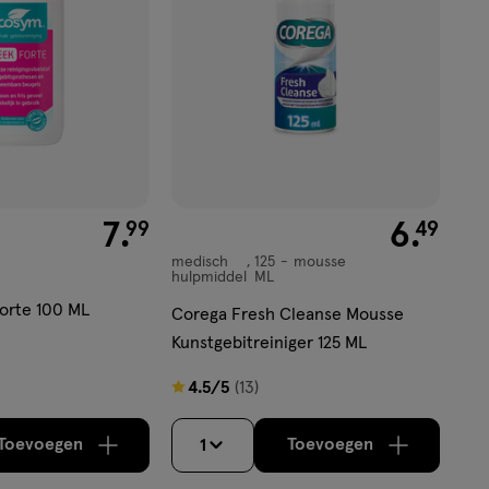
€ 7.99
7
.
€ 6.49
6
.
99
49
medisch
125
mousse
medisch
hulpmiddel
ML
hulpmiddel,
orte 100 ML
Corega Fresh Cleanse Mousse
mousse
Kunstgebitreiniger 125 ML
4.5
4.5/5
(13)
van
5
Toevoegen
Toevoegen
1
verhoog aantal met één
,
Bijna uitverkocht!
verhoog aantal m
Er zijn nog
sterren