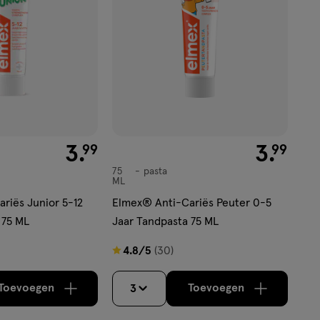
€ 3.99
3
.
€ 3.99
3
.
99
99
75
pasta
pasta
ML
riës Junior 5-12
Elmex® Anti-Cariës Peuter 0-5
 75 ML
Jaar Tandpasta 75 ML
4.8
4.8/5
(30)
van
5
Toevoegen
Toevoegen
3
verhoog aantal met één
,
Limiet bereikt.
verhoog aantal m
Je kan maximaa
sterren