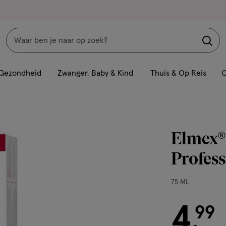
Zoeken
Interactie
met
Gezondheid
Zwanger, Baby & Kind
Thuis & Op Reis
C
dit
veld
opent
een
Elmex® 
volledig
venster
Profess
met
geavanceerde
75
75 ML
zoekopties
ML,
4
€ 4.99
99
.