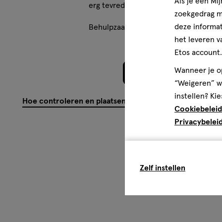
Als je een Mi
erg tevreden.
zoekgedrag me
deze informat
Behulpzaam?
(
0
)
(
0
)
Mel
het leveren v
Etos account.
Wanneer je op
Meer laden
“Weigeren” wo
instellen? Kie
Hoe controleren en plaatsen wij reviews?
Cookiebeleid
Privacybelei
Zelf instellen