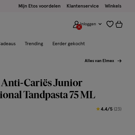
Mijn Etos voordelen
Klantenservice
Winkels
Inloggen
adeaus
Trending
Eerder gekocht
Alles van Elmex
Anti-Cariës Junior
ional Tandpasta 75 ML
4.4
4.4/5
(23)
van
5
sterren