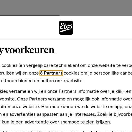
op
basis
van
Andere
teren op
Recentste
29
reviews
y voorkeuren
toevoegen
Kwaliteit
aan
Kwaliteit, 5.0 van 5
5.0
verlanglijst
 cookies (en vergelijkbare technieken) om onze website te verb
Prijs
bruiken wij en onze
8 Partners
cookies om je persoonlijke aanb
Prijs, 4.0 van 5
te tonen binnen en buiten onze website.
4.0
Gebruiksgemak
ies verzamelen wij en onze Partners informatie over je klik- e
r
Gebruiksgemak, 5.0 van 5
ebsite. Onze Partners verzamelen mogelijk ook informatie over 
5.0
enen
uiten onze website. Hiermee kunnen we de website en app, on
 en advertenties aanpassen aan je interesses. Zoek je bijvoorb
t er
kun je een advertentie over shampoo te zien krijgen.
we