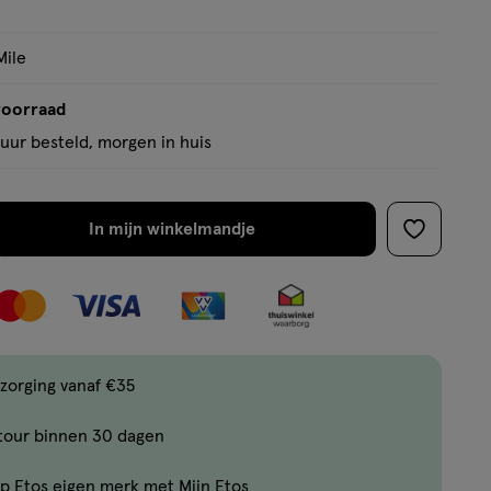
op
basis
Mile
van
23
voorraad
reviews
uur besteld, morgen in huis
In mijn winkelmandje
verhoog
toevoege
aantal
aan
met
verlanglijs
één
,
Limiet
zorging vanaf €35
bereikt.
tour binnen 30 dagen
Je
kan
p Etos eigen merk met Mijn Etos