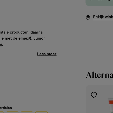
Bekijk win
ntale producten, daarna
tie met de elmex® Junior
g.
nine, Lauryl Glucoside, Disodium
Alterna
n Gum, Aroma, Benzyl Alcohol,
 Saccharin, Hydroxypropyl
 73360, CI 74160. Contains:
50 ppm
toevoegen
aan
oordelen
verlanglijst