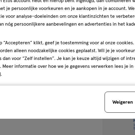
jn Etos account hebt en hierop bent ingelogd, dan combineren w
50 ML
t je persoonlijke voorkeuren en je aankopen in je account. W
Sensodyne Prog
ie voor analyse-doeleinden om onze klantinzichten te verbeter
den
6 Jaar 50 ML
an nóg persoonlijkere aanbevelingen en advertenties in het kade
4.5
4.5/5
(30)
van
 “Accepteren” klikt, geef je toestemming voor al onze cookies. 
5
1
rden alleen noodzakelijke cookies geplaatst. Wil je je voorkeur
sterren
s dan voor “Zelf instellen”. Je kan je keuze altijd wijzigen of int
op
. Meer informatie over hoe we je gegevens verwerken lees je in
basis
d
.
van
toevoegen
30
aan
reviews
verlanglijst
Weigeren