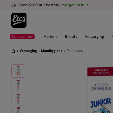
ga
Voor 22:00 uur besteld,
morgen in huis
naar
de
hoofd
content
ga
Merken
Beauty
Verzorging
Aanbiedingen
naar
de
Je
Verzorging
Mondhygiëne
Tandpasta
zoekbalk
bent
ga
hier:
naar
de
footer