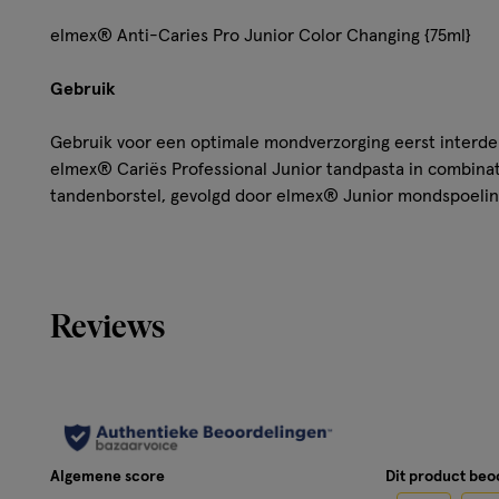
elmex® Anti-Caries Pro Junior Color Changing {75ml}
Gebruik
Gebruik voor een optimale mondverzorging eerst interde
elmex® Cariës Professional Junior tandpasta in combina
tandenborstel, gevolgd door elmex® Junior mondspoelin
Ingrediënten
Calcium Carbonate, Aqua, Glycerin, Hydrated Silica, Argi
Reviews
Cocoyl Glutamate, Sodium Monofluorophosphate, Xantha
Tetrasodium Pyrophosphate, Sodium Bicarbonate, Sodium
Methylcellulose, Sodium Hydroxide, Anethole, Menthol, CI
Sodium Monofluorophosphate Total Fluoride content: 14
Meer over
Algemene score
Dit product be