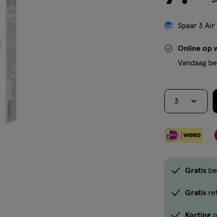
J
Spaar 3 Air
Online op 
Vandaag bes
3
Gratis
be
Gratis
re
Korting
o