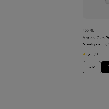
400 ML
Meridol Gum Pr
Mondspoeling 
5
5/5
(4)
van
5
3
sterren
op
basis
van
4
reviews