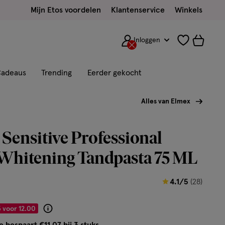
Mijn Etos voordelen
Klantenservice
Winkels
Inloggen
adeaus
Trending
Eerder gekocht
Alles van Elmex
Sensitive Professional
 Whitening Tandpasta 75 ML
4.1
4.1/5
(28)
van
5
 voor 12.00
Product
sterren
badge