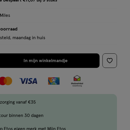
e bespaart €11,07 bij 3 stuks
op
tooltip
basis
 Miles
van
28
voorraad
reviews
teld, maandag in huis
In mijn winkelmandje
verhoog
toevoege
aantal
aan
met
verlanglijs
één
,
Limiet
zorging vanaf €35
bereikt.
tour binnen 30 dagen
Je
kan
p Etos eigen merk met Mijn Etos