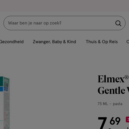
Zoeken
Interactie
met
Gezondheid
Zwanger, Baby & Kind
Thuis & Op Reis
C
dit
veld
opent
een
Elmex® 
volledig
venster
Gentle
met
geavanceerde
75
75 ML
pasta
zoekopties
ML,
pasta
7
€ 7.69
69
.
3