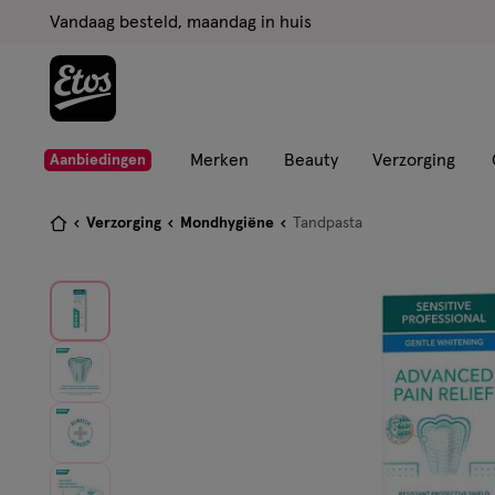
ga
Vandaag besteld, maandag in huis
naar
de
hoofd
content
ga
Merken
Beauty
Verzorging
Aanbiedingen
naar
de
Je
Verzorging
Mondhygiëne
Tandpasta
zoekbalk
bent
ga
hier:
naar
de
footer