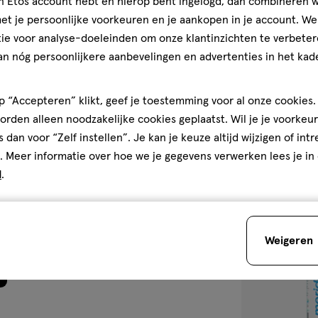
jn Etos account hebt en hierop bent ingelogd, dan combineren w
400 ML
.
t je persoonlijke voorkeuren en je aankopen in je account. W
Elmex® Sensit
ie voor analyse-doeleinden om onze klantinzichten te verbeter
ML
an nóg persoonlijkere aanbevelingen en advertenties in het kade
Kwaliteit
4.3
4.3/5
(10)
Kwaliteit, 5.0 van 5
van
 “Accepteren” klikt, geef je toestemming voor al onze cookies. 
5.0
5
3
rden alleen noodzakelijke cookies geplaatst. Wil je je voorkeur
Prijs
jd,
sterren
s dan voor “Zelf instellen”. Je kan je keuze altijd wijzigen of int
Prijs, 4.0 van 5
4.0
n
op
. Meer informatie over hoe we je gegevens verwerken lees je in
Gebruiksgemak
basis
d
.
Gebruiksgemak, 5.0 van 5
5.0
van
toevoegen
den
10
aan
reviews
verlanglijst
Weigeren