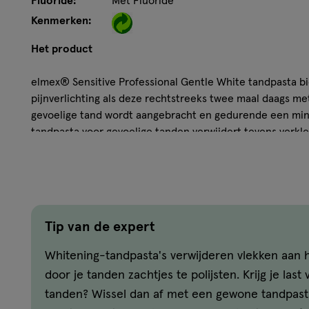
Fluoride:
Met Fluoride
Kenmerken:
Het product
elmex® Sensitive Professional Gentle White tandpasta bi
pijnverlichting als deze rechtstreeks twee maal daags m
gevoelige tand wordt aangebracht en gedurende een mi
tandpasta voor gevoelige tanden verwijdert tevens verkle
natuurlijke witheid van uw tanden.
Hoe werkt het?
Met elmex® Sensitive Professional Gentle Whitening tan
Tip van de expert
genieten van de gerechten en drankjes waar u van houdt
worden veroorzaakt door terugtrekkend tandvlees en bes
Whitening-tandpasta's verwijderen vlekken aan 
komen de kleine kanaaltjes die naar de tandzenuw leiden
door je tanden zachtjes te polijsten. Krijg je last
Sensitive Professional tandpasta is een tandpasta voor ge
tanden? Wissel dan af met een gewone tandpast
kan bieden.