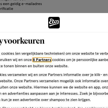
op
om
om
om
 worden bereikt. Kinderen van
is een geldig e-mailadres
basis
het
het
het
rificatie
rwt.
van
el
artikel
artikel
artikel
Andere
38
te
te
te
ten
reviews
rdelen
beoordelen
beoordelen
beoordelen
 Sorbitol, Sodium Lauryl
met
met
met
y voorkeuren
phate, Cocamidopropyl Betaine,
3
4
5
toevoegen
osphate, Sodium Saccharin,
ren.
sterren.
sterren.
sterren.
aan
ains: Sodium
Volgende
rmee
Hiermee
Hiermee
Hiermee
verlanglijst
 cookies (en vergelijkbare technieken) om onze website te verb
n
open
open
open
bruiken wij en onze
8 Partners
cookies om je persoonlijke aanb
je
je
je
te tonen binnen en buiten onze website.
een
een
een
ies verzamelen wij en onze Partners informatie over je klik- e
ier.
enformulier.
vragenformulier.
vragenformulier.
vragenformulier.
ebsite. Onze Partners verzamelen mogelijk ook informatie over 
uiten onze website. Hiermee kunnen we de website en app, on
p alle leeftijden te
 en advertenties aanpassen aan je interesses. Zoek je bijvoorb
schap en onderwijs. Het
kun je een advertentie over shampoo te zien krijgen.
erking met experts uit de
teren op
Recentste
afzonderlijke ingrediënten als