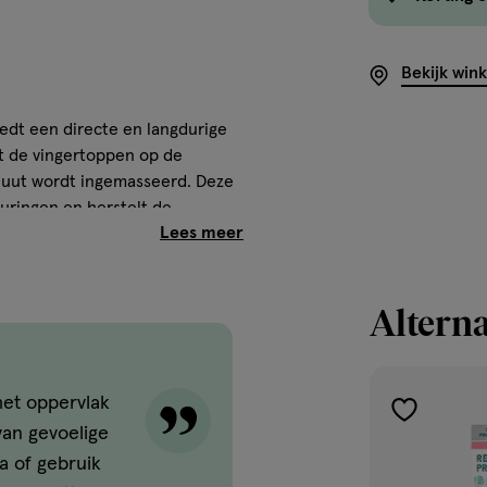
Bekijk win
edt een directe en langdurige
et de vingertoppen op de
nuut wordt ingemasseerd. Deze
uringen en herstelt de
Alterna
dpasta kunt u gewoon blijven
. Gevoelige tanden kunnen
chadigd tandglazuur. Hierdoor
het oppervlak
 bloot te liggen. elmex®
toevoegen
 van gevoelige
voelige tanden die verlichting
aan
a of gebruik
verlanglijst