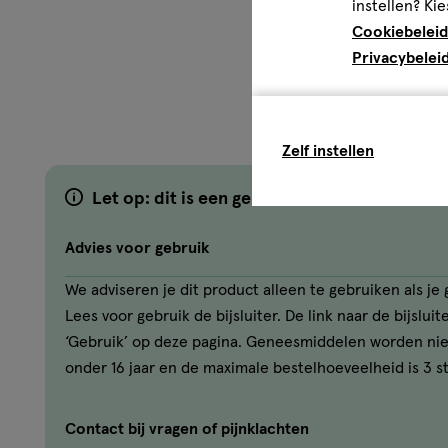
En meer
instellen? Kie
Cookiebeleid
Etos is al meer dan honderd jaar jouw vertrouwde drogist,
Privacybelei
1960 verkoopt Etos naast A-merken ook haar eigen merk, a
maar onder Etos-merk en aantrekkelijk geprijsd. Met ruim
Nederland én een online webwinkel, is er altijd een Etos d
je vraag ook is, we helpen je verder.
Zelf instellen
Let op: dit is een geneesmiddel
Wettelijke benaming
Etos Allergieneusspray natriumcromoglicaat 20 mg/ml
Advies voor gebruik
Disclaimer
We adviseren je dit product alleen te gebruiken als j
Lees voor gebruik eerst de bijsluiter. Buiten het zicht e
Lees voor gebruik de bijsluiter. De link naar de bijslui
‘Gebruik’ op deze pagina. Geneesmiddelen worden ni
Indicatie
onder 16 jaar en de maximale bestelhoeveelheid is 3 s
Indicatie: Ter voorkoming van een ontsteking van het neuss
een overgevoeligheidsreactie voor een bepaalde stof (zoal
Contact bij vragen of pijnklachten