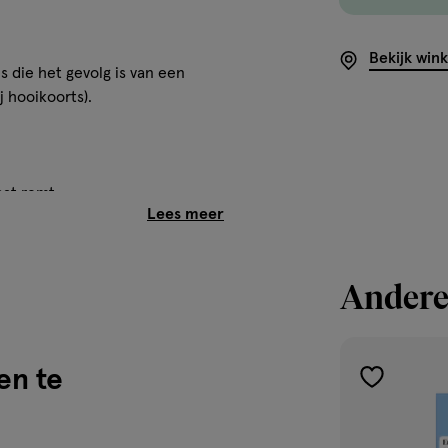
Bekijk win
s die het gevolg is van een
j hooikoorts).
aat remt
neus, verstopte neus en jeuk
Andere
ng in elk neusgat.
en te
middel gebruikt.
toevoegen
aan
angrijk doorlopend door te gaan
verlanglijst