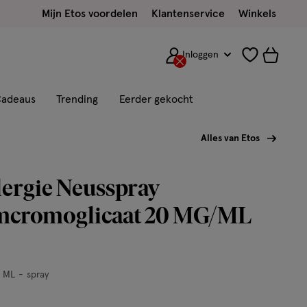
Mijn Etos voordelen
Klantenservice
Winkels
Inloggen
adeaus
Trending
Eerder gekocht
Alles van Etos
lergie Neusspray
mcromoglicaat 20 MG/ML
 ML
spray