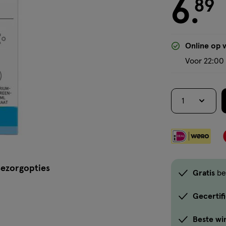
6
ML,
€ 6.89
89
.
spray
Online op 
Voor 22:00 
1
ezorgopties
Gratis
be
Gecertif
Beste wi