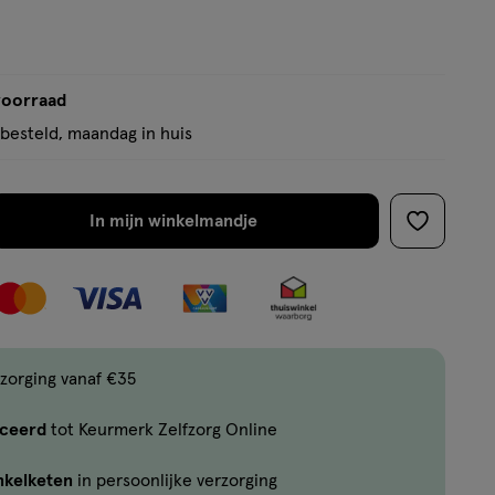
voorraad
besteld, maandag in huis
In mijn winkelmandje
verhoog
toevoege
aantal
aan
met
verlanglijs
één
,
Limiet
zorging vanaf €35
bereikt.
iceerd
tot Keurmerk Zelfzorg Online
Je
kan
nkelketen
in persoonlijke verzorging
maximaal