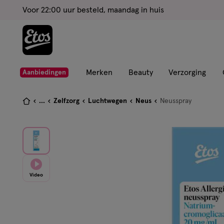
ga
Voor 22:00 uur besteld, maandag in huis
naar
de
hoofd
content
ga
Merken
Beauty
Verzorging
Aanbiedingen
naar
de
Je
...
Zelfzorg
Luchtwegen
Neus
Neusspray
zoekbalk
bent
ga
hier:
naar
de
footer
Video