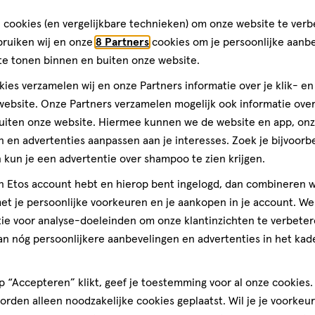
toevoegen
 cookies (en vergelijkbare technieken) om onze website te verb
aan
bruiken wij en onze
8 Partners
cookies om je persoonlijke aanb
verlanglijst
te tonen binnen en buiten onze website.
eesmiddel.
ies verzamelen wij en onze Partners informatie over je klik- e
ebsite. Onze Partners verzamelen mogelijk ook informatie over 
uiten onze website. Hiermee kunnen we de website en app, on
n deze bijsluiter of zoals uw
 en advertenties aanpassen aan je interesses. Zoek je bijvoorb
 juiste gebruik? Neem dan
kun je een advertentie over shampoo te zien krijgen.
 de bijsluiter voor een
jn Etos account hebt en hierop bent ingelogd, dan combineren w
t je persoonlijke voorkeuren en je aankopen in je account. W
ie voor analyse-doeleinden om onze klantinzichten te verbeter
geneesmiddel
10
geneesmiddel,
M
an nóg persoonlijkere aanbevelingen en advertenties in het kade
spray
Carelastin Aze
ML
licaat.
 “Accepteren” klikt, geef je toestemming voor al onze cookies. 
rden alleen noodzakelijke cookies geplaatst. Wil je je voorkeur
1