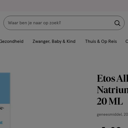
Zoeken
Interactie
met
Gezondheid
Zwanger, Baby & Kind
Thuis & Op Reis
C
dit
veld
opent
een
Etos Al
volledig
venster
Natriu
met
20 ML
geavanceerde
zoekopties
geneesmiddel,
geneesmiddel
20
20