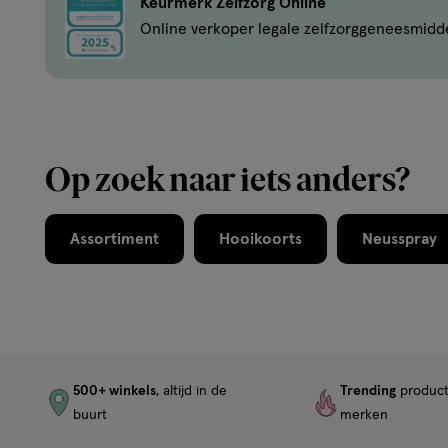
Keurmerk Zelfzorg Online
Online verkoper legale zelfzorggeneesmidd
Op zoek naar iets anders?
Assortiment
Hooikoorts
Neusspray
500+ winkels
, altijd in de
Trending
produc
buurt
merken