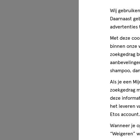
Wij gebruiken
Niet gebruiken:
Daarnaast ge
advertenties 
• als u allergisch bent voor één van de stoffen in dit gen
Met deze cook
Let op
binnen onze w
zoekgedrag b
Gebruik dit geneesmiddel altijd precies zoals beschreven i
aanbevelingen
arts of apotheker u dat heeft verteld. Twijfelt u over het
shampoo, dan 
contact op met uw arts of apotheker. Raadpleeg daarnaast
overzicht van bijwerkingen.
Als je een Mi
zoekgedrag me
Ingrediënten
deze informat
het leveren v
De werkzame stof in dit middel is dinatriumcromoglicaat.
Etos account.
Bevat per ml neusspray, oplossing 20 mg dinatriumcromog
Wanneer je op
“Weigeren” wo