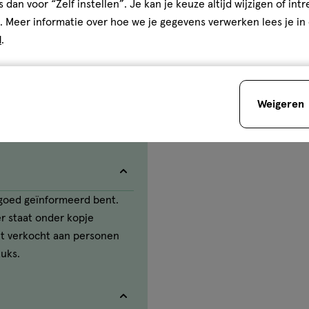
s dan voor “Zelf instellen”. Je kan je keuze altijd wijzigen of int
. Meer informatie over hoe we je gegevens verwerken lees je in
 in de winkel én online. Sinds
d
.
rtikelen van gelijke kwaliteit
 550 filialen door heel
rogist bij jou in de buurt. Wat
Weigeren
e goed geïnformeerd bent.
n gebruik van kinderen houden.
ter staat onder kopje
et verkocht aan personen
tuks.
lijmvlies die het gevolg is van
s bij hooikoorts).