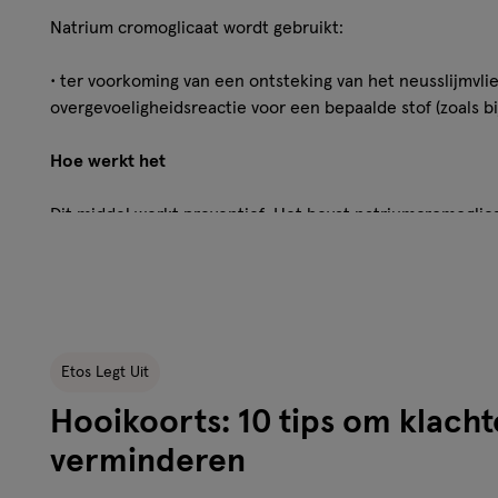
Natrium cromoglicaat wordt gebruikt:
• ter voorkoming van een ontsteking van het neusslijmvlie
overgevoeligheidsreactie voor een bepaalde stof (zoals bi
Hoe werkt het
Dit middel werkt preventief. Het bevat natriumcromoglic
overgevoeligheidsreacties, zodat verschijnselen als loop
(zoals die voorkomen bij hooikoorts) worden voorkomen.
Het gebruik
Etos Legt Uit
• De aanbevolen dosering is: om de 6 à 8 uur één verstuivi
Hooikoorts: 10 tips om klacht
Neem contact op met uw arts of apotheker voordat u dit 
verminderen
Aangezien dit geneesmiddel preventief werkt, is het bel