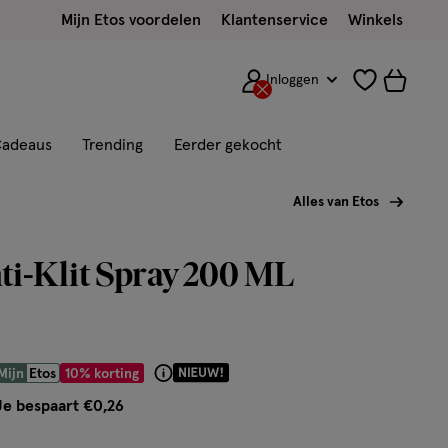
Mijn Etos voordelen
Klantenservice
Winkels
Inloggen
adeaus
Trending
Eerder gekocht
Alles van Etos
ti-Klit Spray 200 ML
 € 2.33
Mijn
Etos
10% korting
Product
badge
Je bespaart €0,26
tooltip