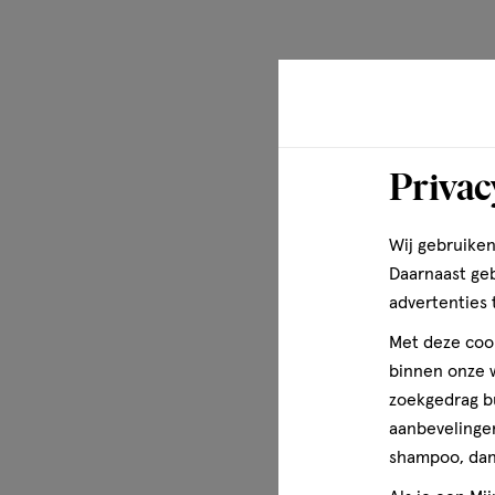
Privac
Wij gebruiken
Daarnaast ge
advertenties 
Met deze cook
binnen onze w
zoekgedrag b
aanbevelingen
shampoo, dan 