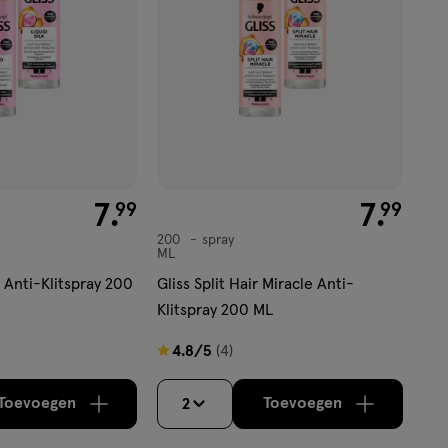
€ 7.99
7
.
€ 7.99
7
.
99
99
200
spray
spray
ML
k Anti-Klitspray 200
Gliss Split Hair Miracle Anti-
Klitspray 200 ML
4.8
4.8/5
(4)
van
5
Toevoegen
Toevoegen
2
verhoog aantal met één
,
Bijna uitverkocht!
verhoog aantal m
Er zijn no
sterren