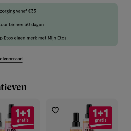
producten
zorging vanaf €35
op
voorraad.
tour binnen 30 dagen
p Etos eigen merk met Mijn Etos
kelvoorraad
tieven
1+1
1+1
toevoegen
gratis
gratis
aan
verlanglijst