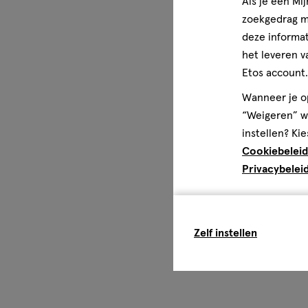
Als je een Mi
zoekgedrag me
deze informat
het leveren v
Etos account.
Wanneer je op
“Weigeren” wo
instellen? Kie
Cookiebeleid
Privacybelei
Zelf instellen