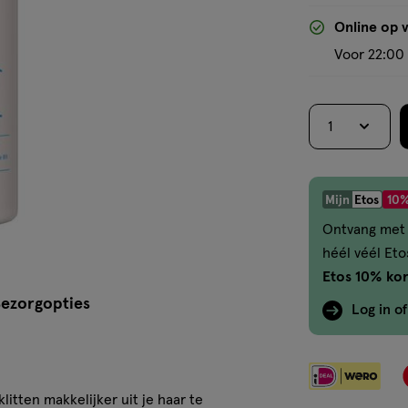
Online op 
Voor 22:00 
1
Mijn
Etos
10%
Ontvang met 
héél véél Et
Etos 10% kor
ezorgopties
Log in o
klitten makkelijker uit je haar te