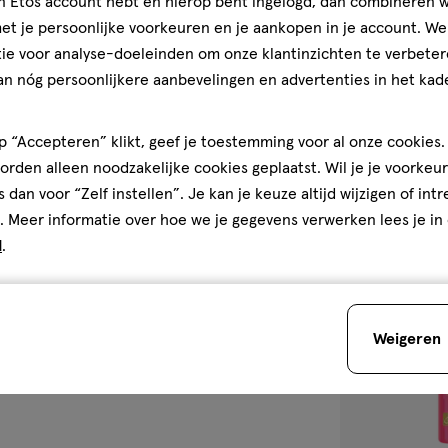
jn Etos account hebt en hierop bent ingelogd, dan combineren w
150 ML
t je persoonlijke voorkeuren en je aankopen in je account. W
Woezel & Pip An
ie voor analyse-doeleinden om onze klantinzichten te verbeter
an nóg persoonlijkere aanbevelingen en advertenties in het kade
1
 “Accepteren” klikt, geef je toestemming voor al onze cookies. 
rden alleen noodzakelijke cookies geplaatst. Wil je je voorkeur
s dan voor “Zelf instellen”. Je kan je keuze altijd wijzigen of int
. Meer informatie over hoe we je gegevens verwerken lees je in
d
.
toevoegen
aan
verlanglijst
Weigeren