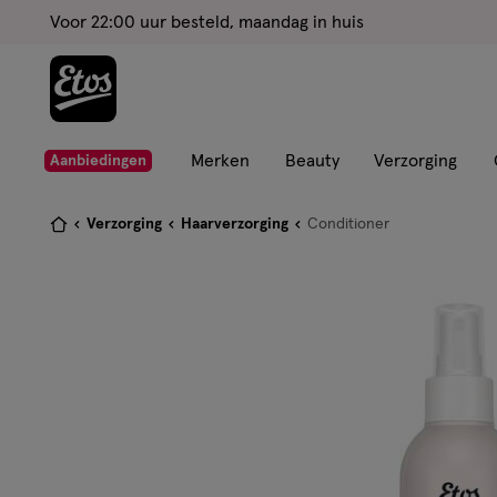
ga
Voor 22:00 uur besteld, maandag in huis
naar
de
hoofd
content
ga
Merken
Beauty
Verzorging
Aanbiedingen
naar
de
Je
Verzorging
Haarverzorging
Conditioner
zoekbalk
bent
ga
hier:
naar
de
footer