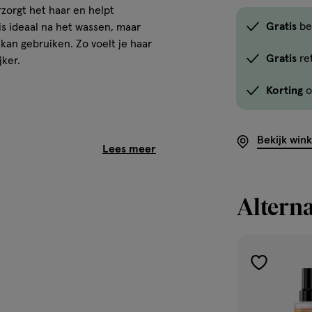
zorgt het haar en helpt
Gratis
be
s ideaal na het wassen, maar
kan gebruiken. Zo voelt je haar
Gratis
re
ker.
Korting
o
Bekijk win
ar
Alterna
toevoegen
aan
verlanglijst