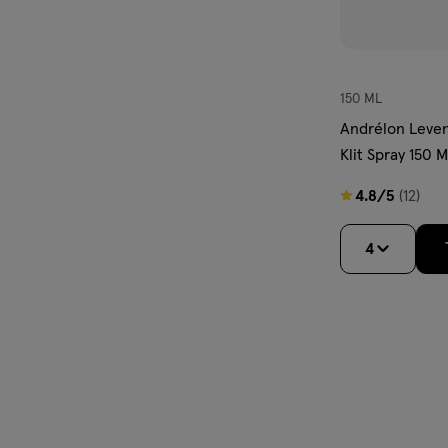
150 ML
Andrélon Leven
Klit Spray 150 
4.8
4.8/5
(12)
van
5
4
sterren
op
basis
van
12
reviews