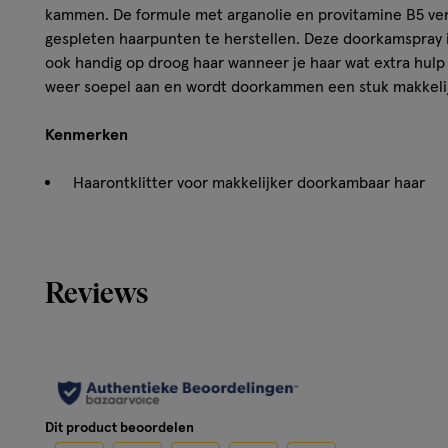
kammen. De formule met arganolie en provitamine B5 ver
gespleten haarpunten te herstellen. Deze doorkamspray i
ook handig op droog haar wanneer je haar wat extra hulp 
weer soepel aan en wordt doorkammen een stuk makkelij
Kenmerken
Haarontklitter voor makkelijker doorkambaar haar
Helpt gespleten haarpunten te herstellen
Met arganolie en provitamine B5
Geschikt voor gebruik op handdoekdroog of droog ha
Handige anti-klit haarspray van 200 ml
Reviews
Ideaal voor dagelijks gebruik
96%
ingrediënten van natuurlijke oorsprong
Vegan
Dermatologisch getest
Dit product beoordelen