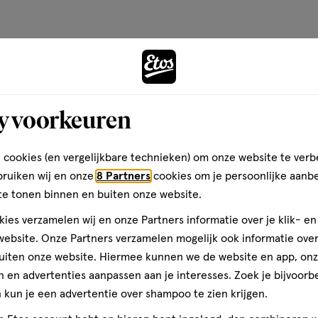
op
basis
van
Andere
28
reviews
y voorkeuren
toevoegen
aan
verlanglijst
 cookies (en vergelijkbare technieken) om onze website te verb
bruiken wij en onze
8 Partners
cookies om je persoonlijke aanb
te tonen binnen en buiten onze website.
ies verzamelen wij en onze Partners informatie over je klik- e
ebsite. Onze Partners verzamelen mogelijk ook informatie over 
uiten onze website. Hiermee kunnen we de website en app, on
 en advertenties aanpassen aan je interesses. Zoek je bijvoorb
kun je een advertentie over shampoo te zien krijgen.