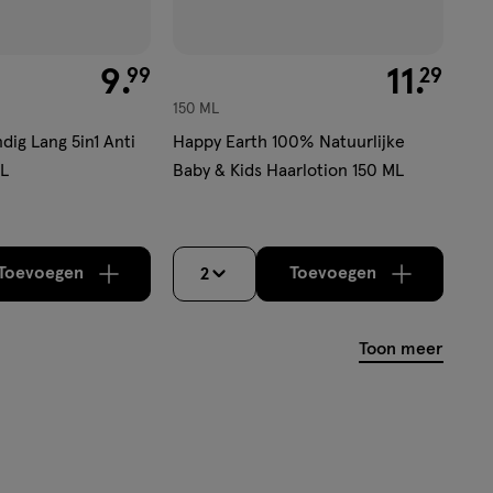
€ 9.99
9
.
€ 11.29
11
.
99
29
150 ML
dig Lang 5in1 Anti
Happy Earth 100% Natuurlijke
ML
Baby & Kids Haarlotion 150 ML
Toevoegen
Toevoegen
2
verhoog aantal met één
,
Limiet bereikt.
verhoog aantal m
Je kan maximaa
Toon meer