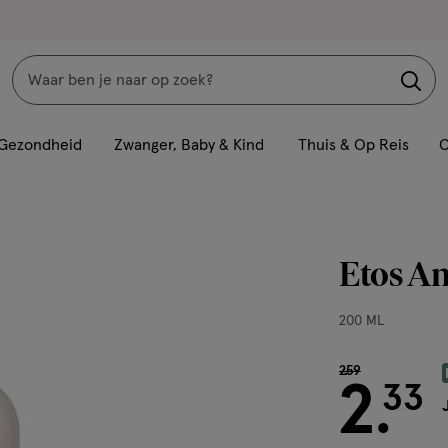
Zoeken
Interactie
met
Gezondheid
Zwanger, Baby & Kind
Thuis & Op Reis
C
dit
veld
opent
een
Etos An
volledig
venster
200
200 ML
met
ML,
geavanceerde
van € 2.59 voor
2
.
59
zoekopties
2
33
.