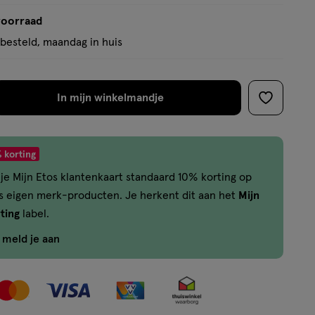
voorraad
besteld, maandag in huis
In mijn winkelmandje
verhoog
toevoege
aantal
aan
met
verlanglijs
 korting
één
je Mijn Etos klantenkaart standaard 10% korting op
,
os eigen merk-producten. Je herkent dit aan het
Mijn
Bijna
ting
label.
uitverkocht!
Er
f meld je aan
zijn
nog
maar
29