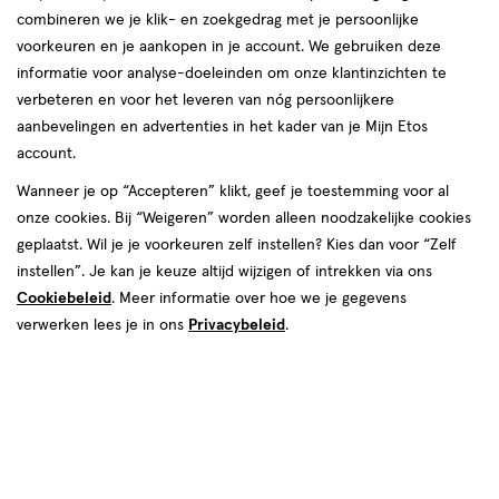
combineren we je klik- en zoekgedrag met je persoonlijke
reviews
voorkeuren en je aankopen in je account. We gebruiken deze
informatie voor analyse-doeleinden om onze klantinzichten te
verbeteren en voor het leveren van nóg persoonlijkere
aanbevelingen en advertenties in het kader van je Mijn Etos
account.
Wanneer je op “Accepteren” klikt, geef je toestemming voor al
onze cookies. Bij “Weigeren” worden alleen noodzakelijke cookies
geplaatst. Wil je je voorkeuren zelf instellen? Kies dan voor “Zelf
instellen”. Je kan je keuze altijd wijzigen of intrekken via ons
Cookiebeleid
. Meer informatie over hoe we je gegevens
Video
verwerken lees je in ons
Privacybeleid
.
Kies je variant
80 stuks
240 stuks
1920 stuks
€ 62.16
62
.
16
1+1 gratis
Product