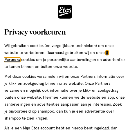
ga
Voor 22:00 uur besteld, maandag in huis
naar
de
Menu
hoofd
Zoeken
Privacy voorkeuren
content
›
›
ga
Interactie
naar
Wij gebruiken cookies (en vergelijkbare technieken) om onze
Je
Billendoekjes
Alles van Etos
met
de
website te verbeteren. Daarnaast gebruiken wij en onze
8
bent
Etos Baby & Kids Sensitive Lotion
dit
zoekbalk
Partners
cookies om je persoonlijke aanbevelingen en advertenties
ers
Weleda
hier:
veld
ga
Billendoekjes 24x80 stuks
te tonen binnen en buiten onze website.
opent
naar
Met deze cookies verzamelen wij en onze Partners informatie over
een
de
1920
3.1
1920 stuks
3.1/5
(36)
je klik- en zoekgedrag binnen onze website. Onze Partners
volledig
stuks,
footer
van
verzamelen mogelijk ook informatie over je klik- en zoekgedrag
venster
5
1+1
buiten onze website. Hiermee kunnen we de website en app, onze
met
toevoegen
sterren
gratis
aanbevelingen en advertenties aanpassen aan je interesses. Zoek
geavanceerde
aan
op
je bijvoorbeeld op shampoo, dan kun je een advertentie over
zoekopties
verlanglijst
basis
shampoo te zien krijgen.
van
Als je een Mijn Etos account hebt en hierop bent ingelogd, dan
36