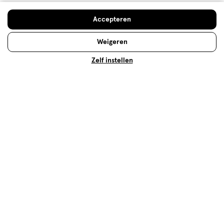
ONGEVERIFIEERDE AANKOOP
Accepteren
7 dagen geleden
Ik zou deze doekjes niet aanbevelen Erg dun en er
Weigeren
komen er altijd teveel tegelijk uit de verpakking, dit is
zonde en vervelend
Zelf instellen
Oorspronkelijk gepost op
Etos Baby & Kids Sensitive
Lotion Billendoekjes 3x80 stuks
Kwaliteit
Kwaliteit, 2.0 van 5
2.0
Prijs
Prijs, 3.0 van 5
3.0
Gebruiksgemak
Gebruiksgemak, 2.0 van 5
2.0
Behulpzaam?
(
0
)
(
0
)
Melden