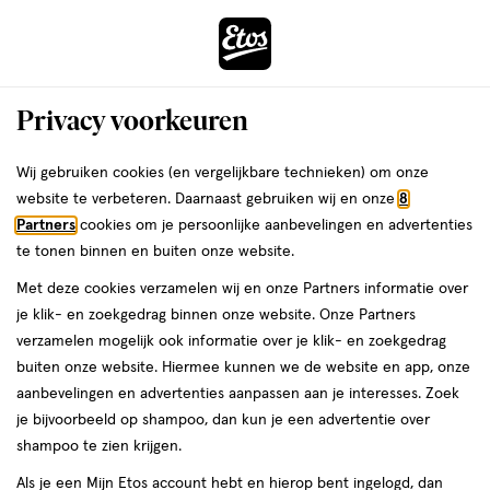
ga
Voor 22:00 uur besteld,
morgen in huis
naar
de
Menu
hoofd
Zoeken
Privacy voorkeuren
content
›
›
ga
Interactie
naar
Wij gebruiken cookies (en vergelijkbare technieken) om onze
Je
Collageen
Alles van Etos
met
de
website te verbeteren. Daarnaast gebruiken wij en onze
8
bent
Etos Beauty Collageen Poeder 100
dit
zoekbalk
Partners
cookies om je persoonlijke aanbevelingen en advertenties
ers
Weleda
hier:
veld
ga
gram
te tonen binnen en buiten onze website.
opent
naar
Met deze cookies verzamelen wij en onze Partners informatie over
een
de
100
100 GR
je klik- en zoekgedrag binnen onze website. Onze Partners
volledig
GR,
footer
verzamelen mogelijk ook informatie over je klik- en zoekgedrag
venster
e
2
buiten onze website. Hiermee kunnen we de website en app, onze
toevoegen
met
halve prijs
aanbevelingen en advertenties aanpassen aan je interesses. Zoek
aan
geavanceerde
je bijvoorbeeld op shampoo, dan kun je een advertentie over
verlanglijst
zoekopties
shampoo te zien krijgen.
Als je een Mijn Etos account hebt en hierop bent ingelogd, dan