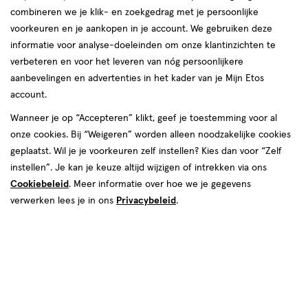
combineren we je klik- en zoekgedrag met je persoonlijke
voorkeuren en je aankopen in je account. We gebruiken deze
informatie voor analyse-doeleinden om onze klantinzichten te
verbeteren en voor het leveren van nóg persoonlijkere
aanbevelingen en advertenties in het kader van je Mijn Etos
€ 5.99
5
.
99
2e halve prijs
Product
account.
badge
Je bespaart €3 bij 2 stuks
Wanneer je op “Accepteren” klikt, geef je toestemming voor al
tooltip
onze cookies. Bij “Weigeren” worden alleen noodzakelijke cookies
Spaar 2 Air Miles
geplaatst. Wil je je voorkeuren zelf instellen? Kies dan voor “Zelf
instellen”. Je kan je keuze altijd wijzigen of intrekken via ons
Online op voorraad
Cookiebeleid
. Meer informatie over hoe we je gegevens
Vóór 22:00 uur besteld, morgen in huis
verwerken lees je in ons
Privacybeleid
.
2
In mijn winkelmandje
verhoog
aantal
met
Mijn
Etos
10% korting
één
,
Ontvang met je Mijn Etos klantenkaart standaard 10% korting