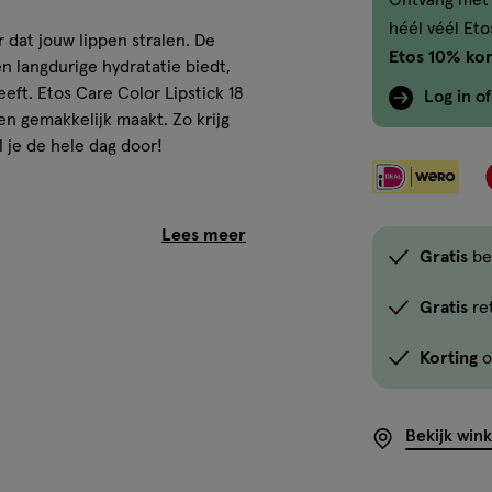
Ontvang met 
héél véél Et
r dat jouw lippen stralen. De
Etos 10% kor
een langdurige hydratatie biedt,
t. Etos Care Color Lipstick 18
Log in o
en gemakkelijk maakt. Zo krijg
l je de hele dag door!
Gratis
be
Gratis
re
Korting
o
Bekijk win