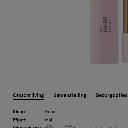
Omschrijving
Samenstelling
Bezorgopties
Kleur:
Rood
Effect:
Mat