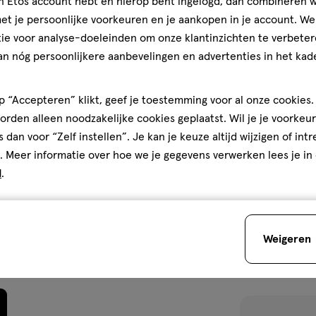
jn Etos account hebt en hierop bent ingelogd, dan combineren w
t je persoonlijke voorkeuren en je aankopen in je account. W
ie voor analyse-doeleinden om onze klantinzichten te verbeter
an nóg persoonlijkere aanbevelingen en advertenties in het kade
Volgende
 “Accepteren” klikt, geef je toestemming voor al onze cookies. 
rden alleen noodzakelijke cookies geplaatst. Wil je je voorkeur
s dan voor “Zelf instellen”. Je kan je keuze altijd wijzigen of int
1
crème
crème
. Meer informatie over hoe we je gegevens verwerken lees je in
stuk
Etos Plumping 
d
.
Transparant
teren op
Recentste
Weigeren
1
Kwaliteit