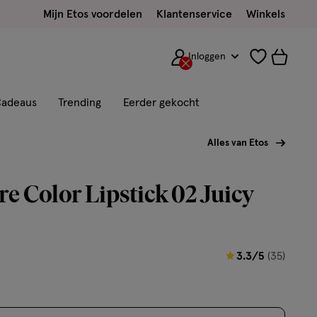
Mijn Etos voordelen
Klantenservice
Winkels
Inloggen
adeaus
Trending
Eerder gekocht
Alles van Etos
re Color Lipstick 02 Juicy
3.3
3.3/5
(35)
van
5
sterren