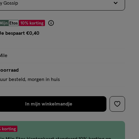
cy Gossip
op
basis
van
 € 3.59
Mijn
Etos
10% korting
Product
35
badge
Je bespaart €0,40
reviews
tooltip
Mile
voorraad
uur besteld, morgen in huis
In mijn winkelmandje
verhoog
toevoege
aantal
aan
met
verlanglijs
 korting
één