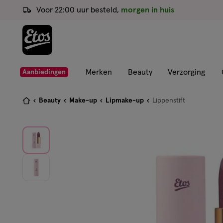
ga
Voor 22:00 uur besteld,
morgen in huis
naar
de
hoofd
content
ga
Merken
Beauty
Verzorging
Aanbiedingen
naar
de
Je
Beauty
Make-up
Lipmake-up
Lippenstift
zoekbalk
bent
ga
hier:
naar
de
footer