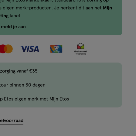
je Mijn Etos klantenkaart standaard 10% korting op
,
os eigen merk-producten. Je herkent dit aan het
Mijn
Bijna
ting
label.
uitverkocht!
Er
f meld je aan
zijn
nog
maar
16
producten
zorging vanaf €35
op
voorraad.
tour binnen 30 dagen
p Etos eigen merk met Mijn Etos
kelvoorraad