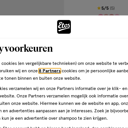
rmee
Hiermee
Hiermee
Hiermee
De vorige/oude lijn was veel beter !!!
5
5/5
(5)
n
open
open
open
van
je
je
je
ONGEVERIFIEERDE AANKOOP
5
een
een
een
leden
sterren
ier.
enformulier.
vragenformulier.
vragenformulier.
vragenformulier.
rheen altijd deze kleur.
op
ieuwe lijn (rond ipv
1
y voorkeuren
s de kwaliteit helaas
basis
nder. Kleur minder intens
van
 beoordeling weergeven
 blijft niet goed zitten,
5
k, droog, loopt uit in
 cookies (en vergelijkbare technieken) om onze website te verb
zo jammer. Was altijd zo blij
reviews
Andere
bruiken wij en onze
8 Partners
cookies om je persoonlijke aanb
ipstick. Heb etos al
te tonen binnen en buiten onze website.
opelijk doen ze er iets
onen vonden dit nuttig
taal dan liever iets meer
ies verzamelen wij en onze Partners informatie over je klik- e
Bijna 
roep voor € 3,50
ngen weergeven: 
ebsite. Onze Partners verzamelen mogelijk ook informatie over 
toevoegen
n 1
uiten onze website. Hiermee kunnen we de website en app, on
aan
 en advertenties aanpassen aan je interesses. Zoek je bijvoorb
verlanglijst
kun je een advertentie over shampoo te zien krijgen.
ten