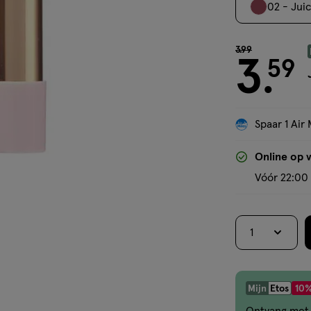
02 - Jui
van € 3.99 voor
3
.
99
3
59
.
Spaar 1 Air 
Online op 
Vóór 22:00 
1
Mijn
Etos
10%