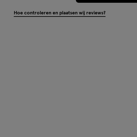
PRODUCT GEKOCHT
5 dagen geleden
Beoordeling
1
Ik hebt deze gekocht en ik kreegt er 
voor een prijs geweldig
Stemmen
0
Oorspronkelijk gepost op
Etos Care
Color Lipstick 03 Gimme Gimme
Gimme
Behulpzaam?
(
0
)
(
0
)
Mel
Meer laden
Hoe controleren en plaatsen wij reviews?