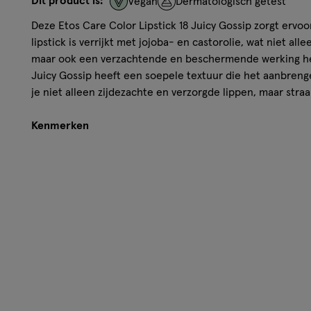
Dit product is:
Vegan
Dermatologisch getest
Deze Etos Care Color Lipstick 18 Juicy Gossip zorgt ervoo
lipstick is verrijkt met jojoba- en castorolie, wat niet all
maar ook een verzachtende en beschermende werking heef
Juicy Gossip heeft een soepele textuur die het aanbreng
je niet alleen zijdezachte en verzorgde lippen, maar straa
Kenmerken
• Bevat 97% natuurlijke ingrediënten
• Vegan
• Dermatologisch getest
• Hoge pigmentatie
• Verkrijgbaar in 20 verschillende kleuren