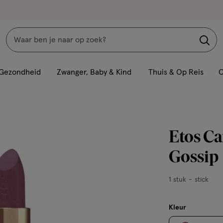
Zoeken
Interactie
met
Gezondheid
Zwanger, Baby & Kind
Thuis & Op Reis
C
dit
veld
opent
een
Etos Ca
volledig
venster
Gossip
met
geavanceerde
1
1 stuk
stick
zoekopties
stuk,
stick
Kleur