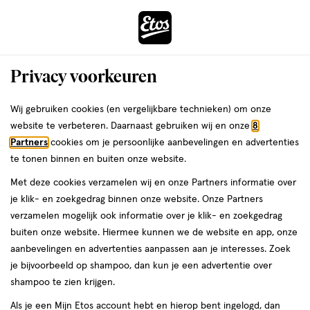
ga
Voor 22:00 uur besteld, maandag in huis
naar
de
Menu
hoofd
Zoeken
Privacy voorkeuren
content
›
›
ga
Interactie
naar
Wij gebruiken cookies (en vergelijkbare technieken) om onze
Je
Leesbrillen
Alles van Etos
met
de
website te verbeteren. Daarnaast gebruiken wij en onze
8
bent
Etos Duurzame Leesbril Metallic +1.5
dit
zoekbalk
Partners
cookies om je persoonlijke aanbevelingen en advertenties
ers
Weleda
hier:
veld
ga
te tonen binnen en buiten onze website.
1.5,
1.5
1 stuk
opent
naar
Met deze cookies verzamelen wij en onze Partners informatie over
1
een
de
Mijn
Etos
stuk,
je klik- en zoekgedrag binnen onze website. Onze Partners
volledig
footer
toevoegen
10%
verzamelen mogelijk ook informatie over je klik- en zoekgedrag
venster
korting
aan
buiten onze website. Hiermee kunnen we de website en app, onze
met
verlanglijst
aanbevelingen en advertenties aanpassen aan je interesses. Zoek
geavanceerde
je bijvoorbeeld op shampoo, dan kun je een advertentie over
zoekopties
shampoo te zien krijgen.
Als je een Mijn Etos account hebt en hierop bent ingelogd, dan