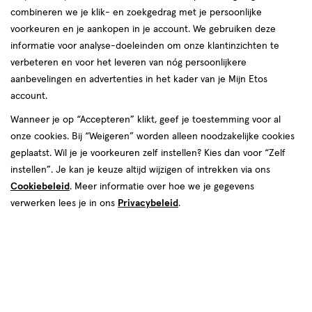
combineren we je klik- en zoekgedrag met je persoonlijke
voorkeuren en je aankopen in je account. We gebruiken deze
informatie voor analyse-doeleinden om onze klantinzichten te
verbeteren en voor het leveren van nóg persoonlijkere
Maat
aanbevelingen en advertenties in het kader van je Mijn Etos
2
2.5
3
1.5
account.
Wanneer je op “Accepteren” klikt, geef je toestemming voor al
van € 4.99 voor € 4.49
4
.
99
Mijn
Etos
10% korting
Product
4
.
49
onze cookies. Bij “Weigeren” worden alleen noodzakelijke cookies
badge
geplaatst. Wil je je voorkeuren zelf instellen? Kies dan voor “Zelf
Je bespaart €0,50
tooltip
instellen”. Je kan je keuze altijd wijzigen of intrekken via ons
Cookiebeleid
. Meer informatie over hoe we je gegevens
Spaar 1 Air Mile
verwerken lees je in ons
Privacybeleid
.
Online op voorraad
Voor 22:00 besteld, maandag in huis
1
In mijn winkelmandje
verhoog
aantal