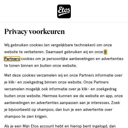
ga
Voor 22:00 uur besteld,
morgen in huis
naar
de
Menu
hoofd
Zoeken
Privacy voorkeuren
content
›
›
ga
Interactie
naar
Wij gebruiken cookies (en vergelijkbare technieken) om onze
Je
Wondverzorging
Alles van Etos
met
de
website te verbeteren. Daarnaast gebruiken wij en onze
8
bent
Etos Elastisch Fixeerwindsel 4 M x 6
dit
zoekbalk
Partners
cookies om je persoonlijke aanbevelingen en advertenties
ers
Weleda
hier:
veld
ga
CM
te tonen binnen en buiten onze website.
opent
naar
Met deze cookies verzamelen wij en onze Partners informatie over
een
de
medisch
medisch hulpmiddel
4 M x 6 CM
1 stuk
je klik- en zoekgedrag binnen onze website. Onze Partners
volledig
hulpmiddel,
footer
verzamelen mogelijk ook informatie over je klik- en zoekgedrag
venster
4
e
2
buiten onze website. Hiermee kunnen we de website en app, onze
M
toevoegen
met
halve prijs
aanbevelingen en advertenties aanpassen aan je interesses. Zoek
x
aan
geavanceerde
je bijvoorbeeld op shampoo, dan kun je een advertentie over
6
verlanglijst
zoekopties
CM,
shampoo te zien krijgen.
1
Als je een Mijn Etos account hebt en hierop bent ingelogd, dan