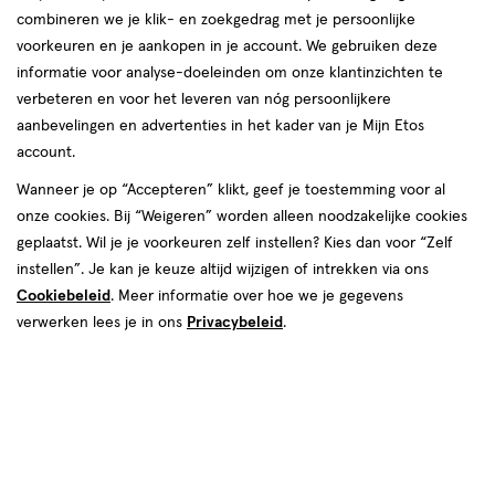
stuk,
combineren we je klik- en zoekgedrag met je persoonlijke
voorkeuren en je aankopen in je account. We gebruiken deze
informatie voor analyse-doeleinden om onze klantinzichten te
verbeteren en voor het leveren van nóg persoonlijkere
aanbevelingen en advertenties in het kader van je Mijn Etos
€ 1.29
1
.
29
2e halve prijs
Product
account.
badge
Je bespaart €0,65 bij 2 stuks
Wanneer je op “Accepteren” klikt, geef je toestemming voor al
tooltip
onze cookies. Bij “Weigeren” worden alleen noodzakelijke cookies
Online bijna uitverkocht
geplaatst. Wil je je voorkeuren zelf instellen? Kies dan voor “Zelf
Vóór 22:00 uur besteld, morgen in huis
instellen”. Je kan je keuze altijd wijzigen of intrekken via ons
Cookiebeleid
. Meer informatie over hoe we je gegevens
2
In mijn winkelmandje
verwerken lees je in ons
Privacybeleid
.
verhoog
aantal
met
Mijn
Etos
10% korting
één
,
Ontvang met je Mijn Etos klantenkaart standaard 10% korting
Bijna
op héél véél Etos eigen merk-producten. Je herkent dit aan
uitverkocht!
het
Mijn Etos 10% korting
label.