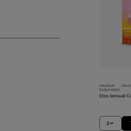
aan
verlanglijst
lechts één keer.
igen of afglijden.
 tegen zwangerschap, het hiv-
afylactische shock veroorzaken.
medisch
Gemi
medisch
hulpmiddel
hulpmiddel,
Etos Sensual C
natie met latex condooms, in
Gemiddeld,
line.
2