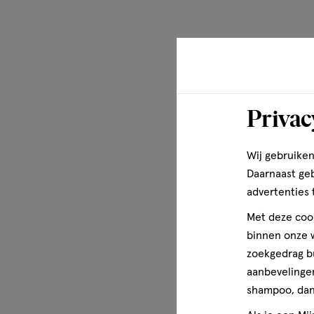
• Bewaar koel en droog en bescherm tegen direct zonlich
• Niet gebruiken na de uiterste houdbaarheidsdatum.
Kenmerken
• Vegan condoom.
Privac
• FSC-gecertificeerde verpakking van 100%gerecycled ma
Wij gebruiken
• Microplastic vrij.
Daarnaast ge
advertenties 
Hoe doe je een condoom om?
Met deze cook
binnen onze w
1. Controleer de houdbaarheidsdatum. Gooi het condoom 
zoekgedrag b
aanbevelingen
2. Doe het condoom pas om als de penis helemaal stijf is.
shampoo, dan 
3. Scheur de verpakking voorzichtig open en pas op voor 