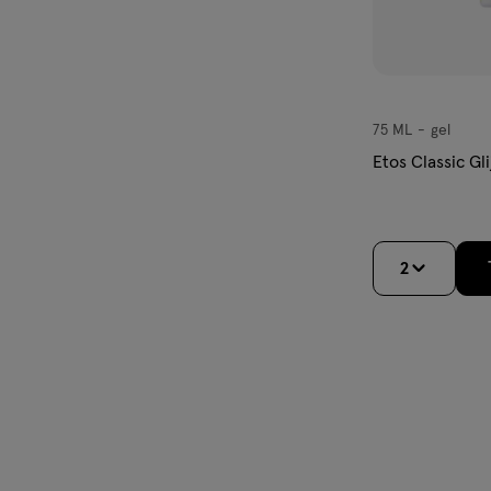
teriaal FSC-CXXXXXX
75 ML
gel
gel
Etos Classic Gl
2