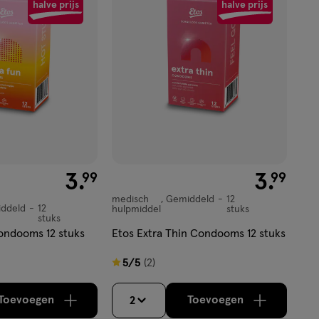
aan
halve prijs
halve prijs
verlanglijst
€ 3.99
3
.
€ 3.99
3
.
99
99
medisch
Gemiddeld
12
medisch
ddeld
12
hulpmiddel
stuks
stuks
hulpmiddel,
ondooms 12 stuks
Etos Extra Thin Condooms 12 stuks
Gemiddeld,
5
5/5
(2)
van
5
Toevoegen
Toevoegen
2
verhoog aantal met één
,
Bijna uitverkocht!
verhoog aantal m
Er zijn nog
sterren