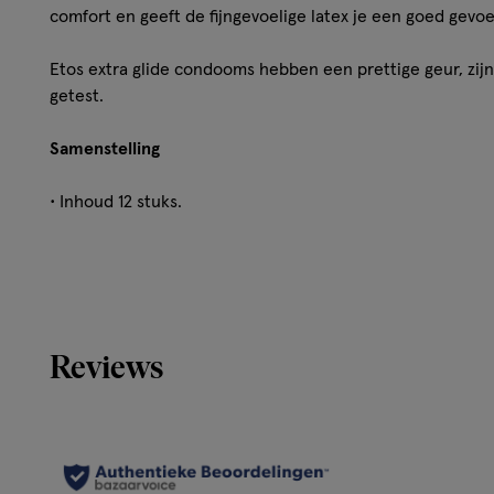
comfort en geeft de fijngevoelige latex je een goed gevoel
Etos extra glide condooms hebben een prettige geur, zij
getest.
Samenstelling
• Inhoud 12 stuks.
• Comfortabele pasvorm.
• Met reservoir.
Reviews
• Niet-zaaddodend glijmiddel op siliconenbasis.
• Gemaakt van transparant natuurlijk rubberlatex.
• Nominale breedte 52-56 mm.