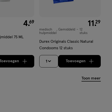
€ 4.69
4
.
€ 11.29
11
.
69
29
medisch
Gemiddeld
12
medisch
hulpmiddel
stuks
hulpmiddel,
ijmiddel 75 ML
Durex Originals Classic Natural
Gemiddeld,
Condooms 12 stuks
Toevoegen
Toevoegen
1
verhoog aantal met één
,
Bijna uitverkocht!
verhoog aantal m
Er zijn nog
Toon meer