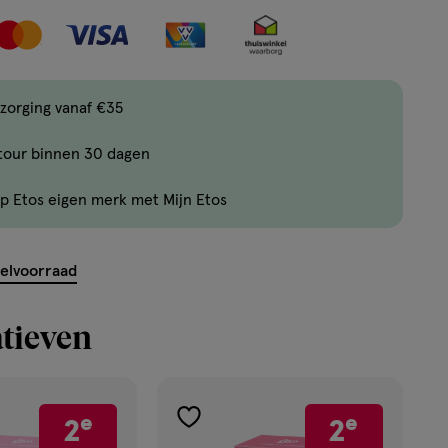
nog
maar
35
producten
zorging vanaf €35
op
voorraad.
tour binnen 30 dagen
p Etos eigen merk met Mijn Etos
kelvoorraad
tieven
e
e
2
2
toevoegen