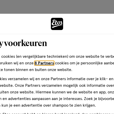
t.
Andere
y voorkeuren
toevoegen
teriaal.
aan
 cookies (en vergelijkbare technieken) om onze website te verb
verlanglijst
bruiken wij en onze
8 Partners
cookies om je persoonlijke aanb
te tonen binnen en buiten onze website.
ies verzamelen wij en onze Partners informatie over je klik- e
ebsite. Onze Partners verzamelen mogelijk ook informatie over 
weg als het over de datum is.
uiten onze website. Hiermee kunnen we de website en app, on
 en advertenties aanpassen aan je interesses. Zoek je bijvoorb
kun je een advertentie over shampoo te zien krijgen.
scherpe nagels en ringen.