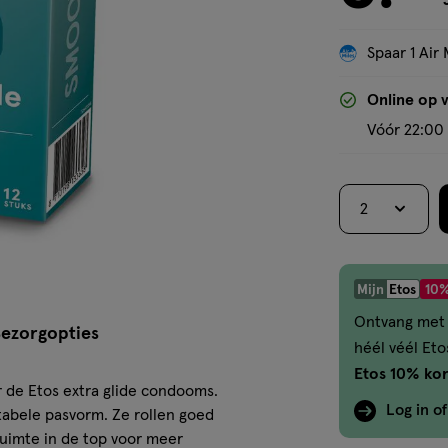
Spaar 1 Air 
Online op 
Vóór 22:00 
2
Mijn
Etos
10%
Ontvang met 
ezorgopties
héél véél Et
Etos 10% kor
or de Etos extra glide condooms.
Log in o
abele pasvorm. Ze rollen goed
ruimte in de top voor meer