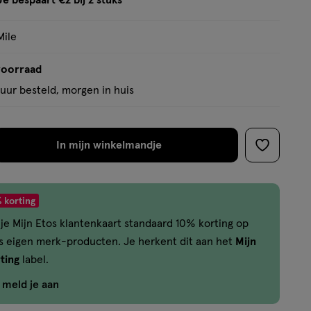
Je bespaart €2 bij 2 stuks
op
tooltip
basis
Mile
van
1
voorraad
reviews
uur besteld, morgen in huis
In mijn winkelmandje
verhoog
toevoege
aantal
aan
met
verlanglijs
 korting
één
je Mijn Etos klantenkaart standaard 10% korting op
,
os eigen merk-producten. Je herkent dit aan het
Mijn
Bijna
ting
label.
uitverkocht!
Er
f meld je aan
zijn