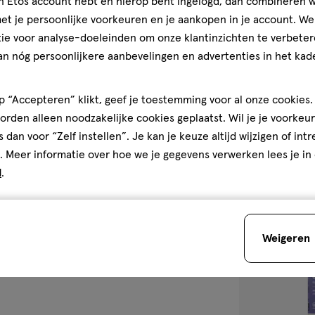
jn Etos account hebt en hierop bent ingelogd, dan combineren w
t je persoonlijke voorkeuren en je aankopen in je account. W
75 ML
gel
 als de condoomrand aan de
gel
ie voor analyse-doeleinden om onze klantinzichten te verbeter
Etos Tingle Gli
an nóg persoonlijkere aanbevelingen en advertenties in het kade
2
2/5
(4)
te zorgen dat er geen lucht
van
 “Accepteren” klikt, geef je toestemming voor al onze cookies. 
5
2
rden alleen noodzakelijke cookies geplaatst. Wil je je voorkeur
s.
sterren
s dan voor “Zelf instellen”. Je kan je keuze altijd wijzigen of int
op
. Meer informatie over hoe we je gegevens verwerken lees je in
 wordt.
basis
d
.
van
toevoegen
 sperma er niet uitloopt.
4
aan
reviews
verlanglijst
 handen.
Weigeren
bij het restafval.