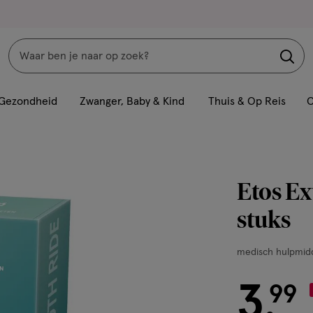
Zoeken
Interactie
met
Gezondheid
Zwanger, Baby & Kind
Thuis & Op Reis
C
dit
veld
opent
een
Etos Ex
volledig
venster
stuks
met
geavanceerde
medisch
medisch hulpmid
zoekopties
hulpmiddel,
12
3
€ 3.99
99
.
stuks,