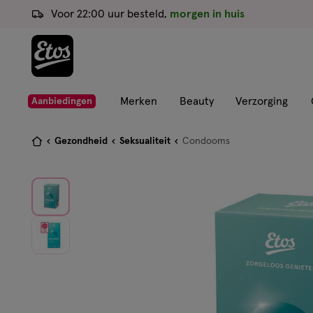
ga
Voor 22:00 uur besteld,
morgen in huis
naar
de
hoofd
content
ga
Merken
Beauty
Verzorging
Aanbiedingen
naar
de
Je
Gezondheid
Seksualiteit
Condooms
zoekbalk
bent
ga
hier:
naar
de
footer