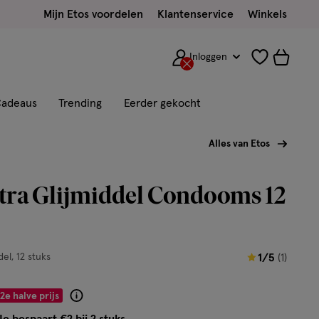
Mijn Etos voordelen
Klantenservice
Winkels
Inloggen
adeaus
Trending
Eerder gekocht
Alles van Etos
tra Glijmiddel Condooms 12
1
del
12 stuks
1/5
(1)
van
5
2e halve prijs
Product
sterren
badge