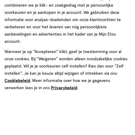
combineren we je klik- en zoekgedrag met je persoonlijke
reviews
voorkeuren en je aankopen in je account. We gebruiken deze
informatie voor analyse-doeleinden om onze klantinzichten te
verbeteren en voor het leveren van nóg persoonlijkere
aanbevelingen en advertenties in het kader van je Mijn Etos
€ 1.99
1
.
99
2e halve prijs
Product
account.
badge
Je bespaart €1 bij 2 stuks
Wanneer je op “Accepteren” klikt, geef je toestemming voor al
tooltip
onze cookies. Bij “Weigeren” worden alleen noodzakelijke cookies
Online op voorraad
geplaatst. Wil je je voorkeuren zelf instellen? Kies dan voor “Zelf
Vóór 22:00 uur besteld, morgen in huis
instellen”. Je kan je keuze altijd wijzigen of intrekken via ons
Cookiebeleid
. Meer informatie over hoe we je gegevens
2
In mijn winkelmandje
verwerken lees je in ons
Privacybeleid
.
verhoog
aantal
met
Mijn
Etos
10% korting
één
,
Ontvang met je Mijn Etos klantenkaart standaard 10% korting
Limiet
op héél véél Etos eigen merk-producten. Je herkent dit aan
bereikt.
het
Mijn Etos 10% korting
label.