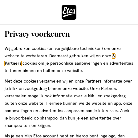
ga
Voor 22:00 uur besteld,
morgen in huis
naar
de
Menu
hoofd
Zoeken
Privacy voorkeuren
content
›
›
ga
Interactie
naar
Wij gebruiken cookies (en vergelijkbare technieken) om onze
Je
Make-up remover
Alles van Etos
met
de
website te verbeteren. Daarnaast gebruiken wij en onze
8
bent
Etos Eye Make-Up Remover Olie Pads
dit
zoekbalk
Partners
cookies om je persoonlijke aanbevelingen en advertenties
ers
Weleda
hier:
veld
ga
100 stuks
te tonen binnen en buiten onze website.
opent
naar
Met deze cookies verzamelen wij en onze Partners informatie over
een
de
100
4
100 stuks
4/5
(3)
je klik- en zoekgedrag binnen onze website. Onze Partners
volledig
stuks,
footer
van
verzamelen mogelijk ook informatie over je klik- en zoekgedrag
venster
e
5
2
buiten onze website. Hiermee kunnen we de website en app, onze
met
toevoegen
sterren
halve prijs
aanbevelingen en advertenties aanpassen aan je interesses. Zoek
geavanceerde
aan
op
je bijvoorbeeld op shampoo, dan kun je een advertentie over
zoekopties
verlanglijst
basis
shampoo te zien krijgen.
van
Als je een Mijn Etos account hebt en hierop bent ingelogd, dan
3