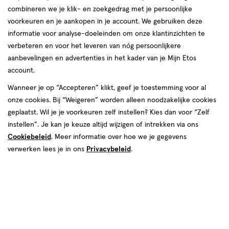
combineren we je klik- en zoekgedrag met je persoonlijke
reviews
voorkeuren en je aankopen in je account. We gebruiken deze
informatie voor analyse-doeleinden om onze klantinzichten te
verbeteren en voor het leveren van nóg persoonlijkere
aanbevelingen en advertenties in het kader van je Mijn Etos
€ 6.99
6
.
99
2e halve prijs
Product
account.
badge
Je bespaart €3,50 bij 2 stuks
Wanneer je op “Accepteren” klikt, geef je toestemming voor al
tooltip
onze cookies. Bij “Weigeren” worden alleen noodzakelijke cookies
Spaar 2 Air Miles
geplaatst. Wil je je voorkeuren zelf instellen? Kies dan voor “Zelf
instellen”. Je kan je keuze altijd wijzigen of intrekken via ons
Online op voorraad
Cookiebeleid
. Meer informatie over hoe we je gegevens
Vóór 22:00 uur besteld, morgen in huis
verwerken lees je in ons
Privacybeleid
.
2
In mijn winkelmandje
verhoog
aantal
met
Mijn
Etos
10% korting
één
,
Ontvang met je Mijn Etos klantenkaart standaard 10% korting