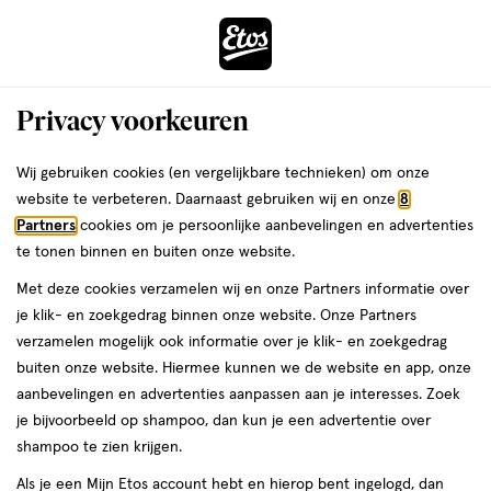
ga
Voor 22:00 uur besteld,
morgen in huis
naar
de
Menu
hoofd
Zoeken
Privacy voorkeuren
content
›
›
ga
Interactie
naar
Wij gebruiken cookies (en vergelijkbare technieken) om onze
Je
Overige supplementen
Alles van Etos
met
de
website te verbeteren. Daarnaast gebruiken wij en onze
8
bent
Etos Geheugen Support Tabletten 120
dit
zoekbalk
Partners
cookies om je persoonlijke aanbevelingen en advertenties
ers
Weleda
hier:
veld
ga
stuks
te tonen binnen en buiten onze website.
opent
naar
Met deze cookies verzamelen wij en onze Partners informatie over
een
de
60
4
60 stuks
tablet
4/5
(1)
je klik- en zoekgedrag binnen onze website. Onze Partners
volledig
stuks,
footer
van
verzamelen mogelijk ook informatie over je klik- en zoekgedrag
venster
tablet
e
5
2
buiten onze website. Hiermee kunnen we de website en app, onze
met
toevoegen
sterren
halve prijs
aanbevelingen en advertenties aanpassen aan je interesses. Zoek
geavanceerde
aan
op
je bijvoorbeeld op shampoo, dan kun je een advertentie over
zoekopties
verlanglijst
basis
shampoo te zien krijgen.
van
Als je een Mijn Etos account hebt en hierop bent ingelogd, dan
1