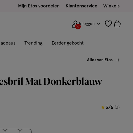
Mijn Etos voordelen
Klantenservice
Winkels
Inloggen
adeaus
Trending
Eerder gekocht
Alles van Etos
esbril Mat Donkerblauw
3
3/5
(3)
van
5
sterren