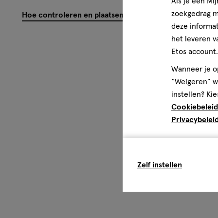
Als je een Mi
zoekgedrag me
Hoe controleren en plaatsen wij reviews?
Gezondheidsinformatie
deze informat
FSC-Logo: MIX Papier ǀ Ondersteunt verantwoord bosb
het leveren v
Etos account.
Wanneer je op
“Weigeren” wo
instellen? Kie
Cookiebeleid
Privacybelei
Zelf instellen