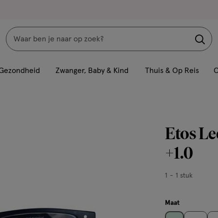
Zoeken
Interactie
met
Gezondheid
Zwanger, Baby & Kind
Thuis & Op Reis
C
dit
veld
opent
een
Etos Le
volledig
venster
+1.0
met
geavanceerde
1,
1
1 stuk
zoekopties
1
stuk,
Maat