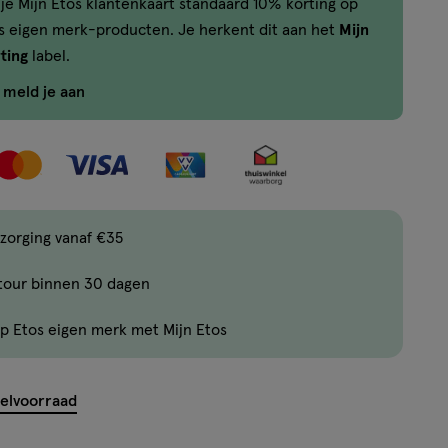
je Mijn Etos klantenkaart standaard 10% korting op
,
os eigen merk-producten. Je herkent dit aan het
Mijn
Bijna
ting
label.
uitverkocht!
Er
f meld je aan
zijn
nog
maar
38
producten
zorging vanaf €35
op
voorraad.
tour binnen 30 dagen
p Etos eigen merk met Mijn Etos
kelvoorraad