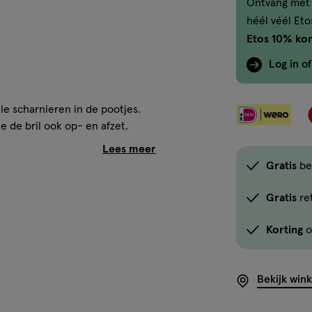
Ontvang met 
héél véél Et
Etos 10% kor
Log in o
ele scharnieren in de pootjes.
je de bril ook op- en afzet.
Gratis
be
it verantwoord beheerde bossen.
Gratis
re
Korting
o
ichten
Bekijk win