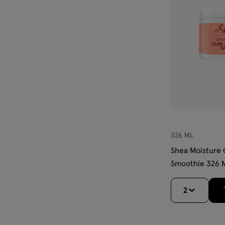
reviews
verlanglijst
326 ML
Shea Moisture 
Smoothie 326 
2