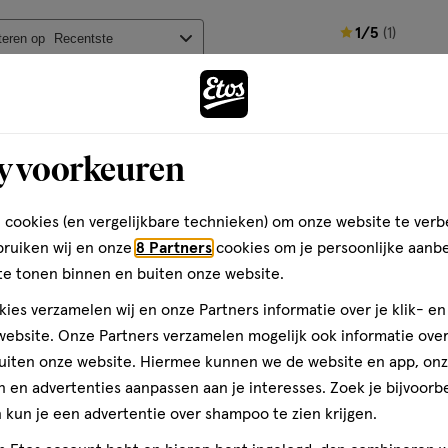
chikt voor gebruik tijdens het
rmee
Hiermee
Hiermee
Hiermee
ines. Niet voor veraf zicht.
1
1/5
(1)
n
open
open
open
teren op
Recentste
de lenzen mat of beschadigd
van
je
je
je
5
1
een
een
een
sterren
ier.
enformulier.
vragenformulier.
vragenformulier.
vragenformulier.
lusminus 1mm.
op
Kwaliteit
y voorkeuren
basis
Kwaliteit, 2.0 van 5
2.0
van
Andere
one
1
Prijs
terktes en monturen. Onze
 cookies (en vergelijkbare technieken) om onze website te verb
reviews
Prijs, 4.0 van 5
svorm en optimaal comfort.
4.0
hing
bruiken wij en onze
8 Partners
cookies om je persoonlijke aanb
ay
te tonen binnen en buiten onze website.
Gebruiksgemak
t bekijken welke bril het beste
toevoegen
Gebruiksgemak, 4.0 van 5
4.0
ies verzamelen wij en onze Partners informatie over je klik- e
sbril koopt, eerst goed zien hoe
aan
den
ebsite. Onze Partners verzamelen mogelijk ook informatie over 
tbijzijnde Etos winkel voor
verlanglijst
uiten onze website. Hiermee kunnen we de website en app, on
pen je verder.
 en advertenties aanpassen aan je interesses. Zoek je bijvoorb
kun je een advertentie over shampoo te zien krijgen.