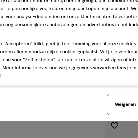
jn Etos account hebt en hierop bent ingelogd, dan combineren w
t je persoonlijke voorkeuren en je aankopen in je account. W
ie voor analyse-doeleinden om onze klantinzichten te verbeter
eheer FSC-C200208
an nóg persoonlijkere aanbevelingen en advertenties in het kade
 “Accepteren” klikt, geef je toestemming voor al onze cookies. 
50
crème
crème
ML
rden alleen noodzakelijke cookies geplaatst. Wil je je voorkeur
Vichy Neovadio
s dan voor “Zelf instellen”. Je kan je keuze altijd wijzigen of int
Dagcreme 50 
. Meer informatie over hoe we je gegevens verwerken lees je in
d
.
4.6
4.6/5
(58)
van
5
1
sterren
Weigeren
op
basis
van
toevoegen
58
aan