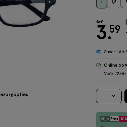
1,5
1
van € 3.99 voor
3
.
99
3
59
.
Spaar 1 Air 
Online op 
Vóór 22:00 
ezorgopties
1
Mijn
Etos
10%