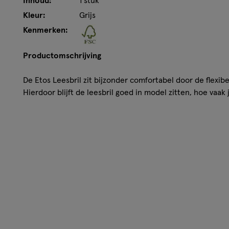
Inhoud:
1 stuk
Kleur:
Grijs
Kenmerken:
Productomschrijving
De Etos Leesbril zit bijzonder comfortabel door de flexib
Hierdoor blijft de leesbril goed in model zitten, hoe vaak 
• Montuur van 100 % gerecycled polyester
• De kaart waar de bril ophangt is van FCS-karton, dus u
• Diverse sterktes, van +1,5 t/m +3.0
• Door de flexibele pootjes past de bril op de meeste gez
• Modern design