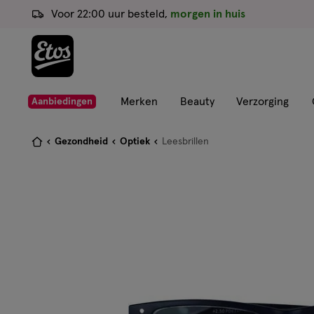
ga
Voor 22:00 uur besteld,
morgen in huis
naar
de
hoofd
content
ga
Merken
Beauty
Verzorging
Aanbiedingen
naar
de
Je
Gezondheid
Optiek
Leesbrillen
zoekbalk
bent
ga
hier:
naar
de
footer