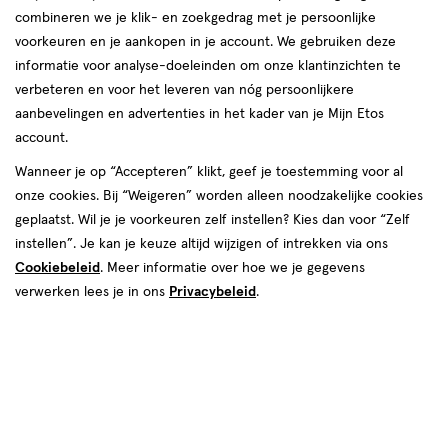
combineren we je klik- en zoekgedrag met je persoonlijke
voorkeuren en je aankopen in je account. We gebruiken deze
informatie voor analyse-doeleinden om onze klantinzichten te
verbeteren en voor het leveren van nóg persoonlijkere
aanbevelingen en advertenties in het kader van je Mijn Etos
account.
van € 4.99 voor € 4.49
4
.
99
Mijn
Etos
10% korting
Product
Wanneer je op “Accepteren” klikt, geef je toestemming voor al
4
.
49
badge
onze cookies. Bij “Weigeren” worden alleen noodzakelijke cookies
Je bespaart €0,50
tooltip
geplaatst. Wil je je voorkeuren zelf instellen? Kies dan voor “Zelf
instellen”. Je kan je keuze altijd wijzigen of intrekken via ons
Spaar 1 Air Mile
Cookiebeleid
. Meer informatie over hoe we je gegevens
verwerken lees je in ons
Privacybeleid
.
Online op voorraad
Vóór 22:00 uur besteld, morgen in huis
1
In mijn winkelmandje
verhoog
aantal