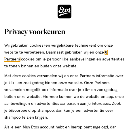
ga
Voor 22:00 uur besteld,
morgen in huis
naar
de
Menu
hoofd
Zoeken
Privacy voorkeuren
content
›
›
ga
Interactie
naar
Wij gebruiken cookies (en vergelijkbare technieken) om onze
Je
Mascara
Alles van Etos
met
de
website te verbeteren. Daarnaast gebruiken wij en onze
8
bent
Etos Lenghtening Mascara Black
dit
zoekbalk
Partners
cookies om je persoonlijke aanbevelingen en advertenties
ers
Weleda
hier:
veld
ga
te tonen binnen en buiten onze website.
13
2
13 ML
wax
2/5
(5)
opent
naar
Met deze cookies verzamelen wij en onze Partners informatie over
ML,
van
een
de
Mijn
Etos
wax
je klik- en zoekgedrag binnen onze website. Onze Partners
5
volledig
footer
verzamelen mogelijk ook informatie over je klik- en zoekgedrag
toevoegen
10%
sterren
venster
buiten onze website. Hiermee kunnen we de website en app, onze
korting
aan
op
met
aanbevelingen en advertenties aanpassen aan je interesses. Zoek
verlanglijst
basis
geavanceerde
je bijvoorbeeld op shampoo, dan kun je een advertentie over
van
zoekopties
shampoo te zien krijgen.
5
reviews
Als je een Mijn Etos account hebt en hierop bent ingelogd, dan