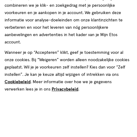
combineren we je klik- en zoekgedrag met je persoonlijke
reviews
voorkeuren en je aankopen in je account. We gebruiken deze
Instellingen aanpassen
informatie voor analyse-doeleinden om onze klantinzichten te
verbeteren en voor het leveren van nóg persoonlijkere
aanbevelingen en advertenties in het kader van je Mijn Etos
account.
Video
Wanneer je op “Accepteren” klikt, geef je toestemming voor al
onze cookies. Bij “Weigeren” worden alleen noodzakelijke cookies
Maat
geplaatst. Wil je je voorkeuren zelf instellen? Kies dan voor “Zelf
aat 3
Maat 4+
Maat 5
Maat 5+
Maat 6
Maat 4
instellen”. Je kan je keuze altijd wijzigen of intrekken via ons
Cookiebeleid
. Meer informatie over hoe we je gegevens
Inhoud
verwerken lees je in ons
Privacybeleid
.
29 stuks
240 stuks
48 stuks
van € 9.99 voor € 7.99
9
.
99
20% korting
Product
7
.
99
badge
Je bespaart €2
tooltip