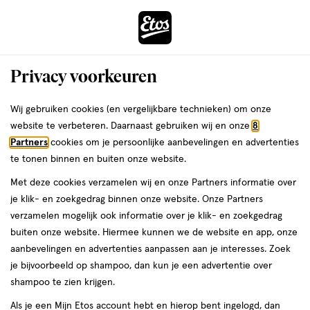
ga
Voor 22:00 uur besteld,
morgen in huis
naar
de
Menu
hoofd
Zoeken
Privacy voorkeuren
content
›
ga
Interactie
naar
Wij gebruiken cookies (en vergelijkbare technieken) om onze
Je
Luiers
Alles van Etos
met
de
website te verbeteren. Daarnaast gebruiken wij en onze
8
bent
Etos Luiers Maxi Maat 4 9-14 kg Value
dit
zoekbalk
Partners
cookies om je persoonlijke aanbevelingen en advertenties
da
hier:
veld
ga
Pack 48 stuks
te tonen binnen en buiten onze website.
opent
naar
Met deze cookies verzamelen wij en onze Partners informatie over
een
de
Maat
3.5
Maat 4
48 stuks
3.5/5
(235)
je klik- en zoekgedrag binnen onze website. Onze Partners
volledig
4,
footer
van
verzamelen mogelijk ook informatie over je klik- en zoekgedrag
venster
48
5
20%
buiten onze website. Hiermee kunnen we de website en app, onze
stuks,
met
toevoegen
sterren
korting
aanbevelingen en advertenties aanpassen aan je interesses. Zoek
geavanceerde
aan
op
je bijvoorbeeld op shampoo, dan kun je een advertentie over
zoekopties
verlanglijst
basis
shampoo te zien krijgen.
van
Als je een Mijn Etos account hebt en hierop bent ingelogd, dan
235