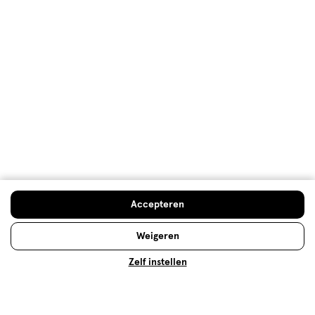
Prijs, 1.0 van 5
1.0
Gebruiksgemak
Gebruiksgemak, 1.0 van 5
1.0
Behulpzaam?
(
1
)
(
0
)
Melden
Meer laden
Hoe controleren en plaatsen wij reviews?
Accepteren
Advies & Inspiratie
Weigeren
Zelf instellen