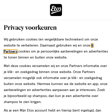
ga
Voor 22:00 uur besteld,
morgen in huis
naar
de
Menu
hoofd
Zoeken
Privacy voorkeuren
content
›
›
ga
Interactie
naar
Wij gebruiken cookies (en vergelijkbare technieken) om onze
Je
Luiers
Alles van Etos
met
de
website te verbeteren. Daarnaast gebruiken wij en onze
8
bent
Etos Luiers Mini Maat 2 4-8 kg Trial
dit
zoekbalk
Partners
cookies om je persoonlijke aanbevelingen en advertenties
ers
Weleda
hier:
veld
ga
Pack 18 stuks
te tonen binnen en buiten onze website.
opent
naar
Met deze cookies verzamelen wij en onze Partners informatie over
een
de
Maat
3.5
Maat 2
18 stuks
3.5/5
(235)
je klik- en zoekgedrag binnen onze website. Onze Partners
volledig
2,
footer
van
verzamelen mogelijk ook informatie over je klik- en zoekgedrag
venster
18
5
1+1
buiten onze website. Hiermee kunnen we de website en app, onze
stuks,
met
toevoegen
sterren
gratis
aanbevelingen en advertenties aanpassen aan je interesses. Zoek
geavanceerde
aan
op
je bijvoorbeeld op shampoo, dan kun je een advertentie over
zoekopties
verlanglijst
basis
shampoo te zien krijgen.
van
Als je een Mijn Etos account hebt en hierop bent ingelogd, dan
235