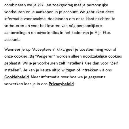
combineren we je klik- en zoekgedrag met je persoonlijke
reviews
voorkeuren en je aankopen in je account. We gebruiken deze
Instellingen aanpassen
informatie voor analyse-doeleinden om onze klantinzichten te
verbeteren en voor het leveren van nóg persoonlijkere
aanbevelingen en advertenties in het kader van je Mijn Etos
account.
Video
Wanneer je op “Accepteren” klikt, geef je toestemming voor al
onze cookies. Bij “Weigeren” worden alleen noodzakelijke cookies
Maat
geplaatst. Wil je je voorkeuren zelf instellen? Kies dan voor “Zelf
Maat 1
Maat 3
Maat 4
Maat 4+
Maat 5
M
Maat 2
instellen”. Je kan je keuze altijd wijzigen of intrekken via ons
Cookiebeleid
. Meer informatie over hoe we je gegevens
Inhoud
verwerken lees je in ons
Privacybeleid
.
18 stuks
48 stuks
324 stuks
€ 2.79
2
.
79
1+1 gratis
Product
badge
Je bespaart €2,79 bij 2 stuks
tooltip