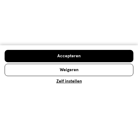
Gebruiksgemak
Gebruiksgemak, 5.0 van 5
5.0
Behulpzaam?
(
0
)
(
0
)
Melden
Accepteren
Meer laden
Weigeren
Hoe controleren en plaatsen wij reviews?
Zelf instellen
Advies & Inspiratie