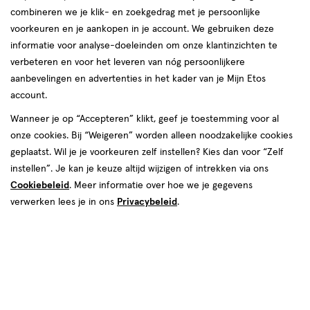
combineren we je klik- en zoekgedrag met je persoonlijke
reviews
voorkeuren en je aankopen in je account. We gebruiken deze
Instellingen aanpassen
informatie voor analyse-doeleinden om onze klantinzichten te
verbeteren en voor het leveren van nóg persoonlijkere
aanbevelingen en advertenties in het kader van je Mijn Etos
account.
Video
Wanneer je op “Accepteren” klikt, geef je toestemming voor al
onze cookies. Bij “Weigeren” worden alleen noodzakelijke cookies
Maat
geplaatst. Wil je je voorkeuren zelf instellen? Kies dan voor “Zelf
Maat 4
Maat 4+
Maat 5
Maat 5+
Maat 7
Maat 6
instellen”. Je kan je keuze altijd wijzigen of intrekken via ons
Cookiebeleid
. Meer informatie over hoe we je gegevens
Inhoud
verwerken lees je in ons
Privacybeleid
.
32 stuks
162 stuks
20 stuks
€ 6.99
6
.
99
3 voor 18.00
Product
badge
Je bespaart €2,97 bij 3 stuks
tooltip