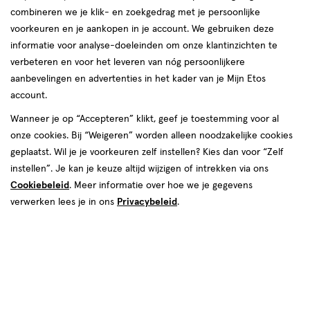
combineren we je klik- en zoekgedrag met je persoonlijke
reviews
voorkeuren en je aankopen in je account. We gebruiken deze
Instellingen aanpassen
informatie voor analyse-doeleinden om onze klantinzichten te
verbeteren en voor het leveren van nóg persoonlijkere
aanbevelingen en advertenties in het kader van je Mijn Etos
account.
Video
Wanneer je op “Accepteren” klikt, geef je toestemming voor al
onze cookies. Bij “Weigeren” worden alleen noodzakelijke cookies
Maat
geplaatst. Wil je je voorkeuren zelf instellen? Kies dan voor “Zelf
Maat 4
Maat 5
Maat 5+
Maat 6
Maat 7
Maat 4+
instellen”. Je kan je keuze altijd wijzigen of intrekken via ons
Cookiebeleid
. Meer informatie over hoe we je gegevens
Inhoud
verwerken lees je in ons
Privacybeleid
.
42 stuks
210 stuks
27 stuks
€ 6.99
6
.
99
3 voor 18.00
Product
badge
Je bespaart €2,97 bij 3 stuks
tooltip