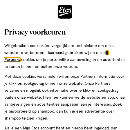
ga
Voor 22:00 uur besteld,
morgen in huis
naar
de
Menu
hoofd
Zoeken
Privacy voorkeuren
content
›
›
ga
Interactie
naar
Wij gebruiken cookies (en vergelijkbare technieken) om onze
Je
Luiers
Alles van Etos
met
de
website te verbeteren. Daarnaast gebruiken wij en onze
8
bent
Etos Luiers Maxi+ Maat 4+ 10-15 kg Mid
dit
zoekbalk
Partners
cookies om je persoonlijke aanbevelingen en advertenties
ers
Weleda
hier:
veld
ga
Pack 27 stuks
te tonen binnen en buiten onze website.
opent
naar
Met deze cookies verzamelen wij en onze Partners informatie over
een
de
Maat
3.5
Maat 4+
27 stuks
3.5/5
(235)
je klik- en zoekgedrag binnen onze website. Onze Partners
volledig
4+,
footer
van
verzamelen mogelijk ook informatie over je klik- en zoekgedrag
venster
27
5
3 voor
buiten onze website. Hiermee kunnen we de website en app, onze
stuks,
met
toevoegen
sterren
00
18.
aanbevelingen en advertenties aanpassen aan je interesses. Zoek
geavanceerde
aan
op
je bijvoorbeeld op shampoo, dan kun je een advertentie over
zoekopties
verlanglijst
basis
shampoo te zien krijgen.
van
Als je een Mijn Etos account hebt en hierop bent ingelogd, dan
235