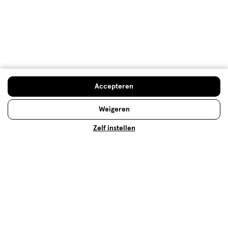
Meer laden
Hoe controleren en plaatsen wij reviews?
Accepteren
Advies & Inspiratie
Weigeren
Zelf instellen
Luiers