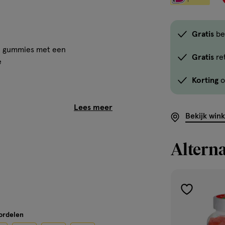
Gratis
be
en gummies met een
Gratis
re
e
Korting
o
Bekijk win
Alterna
toevoegen
aan
oordelen
verlanglijst