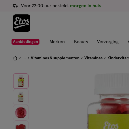
ga
Voor 22:00 uur besteld,
morgen in huis
naar
de
hoofd
content
ga
Merken
Beauty
Verzorging
Aanbiedingen
naar
de
Je
...
Vitamines & supplementen
Vitamines
Kindervita
zoekbalk
bent
ga
hier:
naar
de
footer