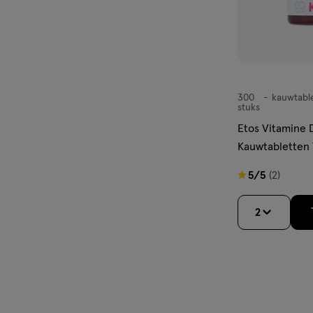
300
kauwtabl
kauwtabletten
stuks
Etos Vitamine 
Kauwtabletten 
stuks
5
5/5
(2)
van
5
2
sterren
op
basis
van
2