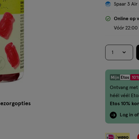
Spaar 3 Air
Online op 
Vóór 22:00 
1
Mijn
Etos
10%
Ontvang met 
héél véél Et
ezorgopties
Etos 10% kor
Log in o