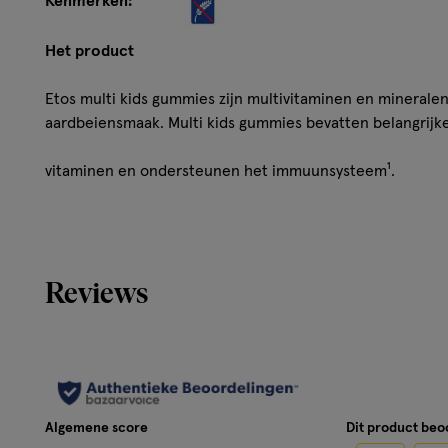
Kenmerken:
Het product
Etos multi kids gummies zijn multivitaminen en mineral
aardbeiensmaak. Multi kids gummies bevatten belangrijk
vitaminen en ondersteunen het immuunsysteem¹.
• Geschikt voor kinderen vanaf 4 jaar
• 60 gummies
Reviews
• Helpt het immuunsysteem¹
• Ondersteunt de botten²
• Draagt bij aan een sterk gebit³
Algemene score
Dit product be