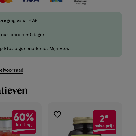
items
bestellen
zorging vanaf €35
van
dit
tour binnen 30 dagen
type
product.
p Etos eigen merk met Mijn Etos
kelvoorraad
tieven
60%
e
2
toevoegen
korting
aan
halve prijs
verlanglijst