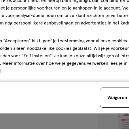
jn Etos account hebt en hierop bent ingelogd, dan combineren w
60
gummies
gummies
dingssupplement is geen
t je persoonlijke voorkeuren en je aankopen in je account. W
stuks
de, evenwichtige voeding en een
ie voor analyse-doeleinden om onze klantinzichten te verbeter
Etos Vitamine
an nóg persoonlijkere aanbevelingen en advertenties in het kade
60 stuks
3
3/5
(2)
 “Accepteren” klikt, geef je toestemming voor al onze cookies. 
van
rden alleen noodzakelijke cookies geplaatst. Wil je je voorkeur
5
1
s dan voor “Zelf instellen”. Je kan je keuze altijd wijzigen of int
sterren
. Meer informatie over hoe we je gegevens verwerken lees je in
op
d
.
basis
van
toevoegen
2
aan
reviews
Weigeren
verlanglijst