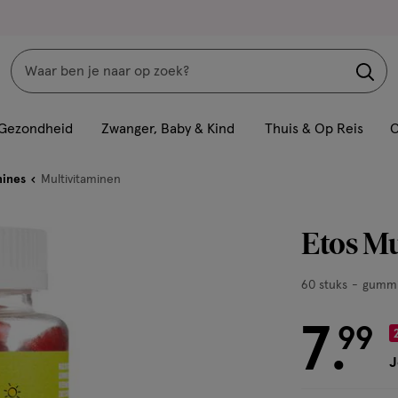
Zoeken
Interactie
met
Gezondheid
Zwanger, Baby & Kind
Thuis & Op Reis
C
dit
veld
mines
Multivitaminen
opent
een
Etos Mu
volledig
venster
60
60 stuks
gummi
met
stuks,
geavanceerde
gummies
7
€ 7.99
99
zoekopties
.
J