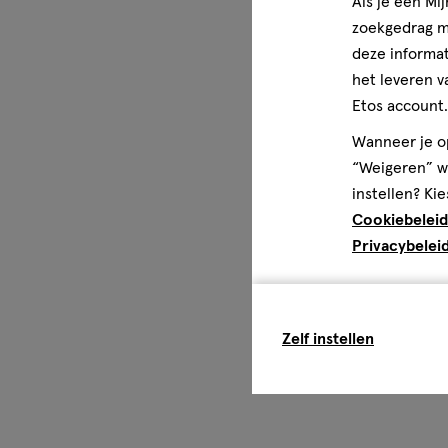
Als je een Mi
Disclaimer
Aanbevolen dagelijkse dosis niet overschrijden. Een voe
zoekgedrag me
vervanging voor een gevarieerde voeding. Een gevarieer
deze informat
gezonde levensstijl zijn belangrijk.
het leveren v
Etos account.
Wanneer je op
“Weigeren” wo
instellen? Kie
Cookiebeleid
Privacybelei
Zelf instellen