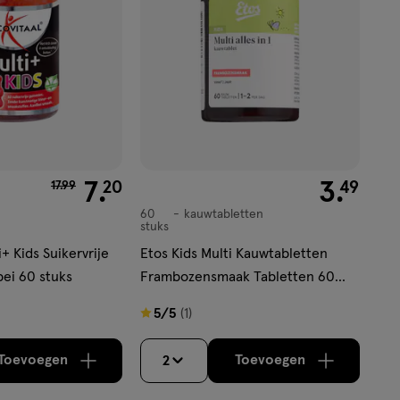
van € 17.99 voor € 7.20
7
.
€ 3.49
3
.
20
49
17
.
99
60
kauwtabletten
kauwtabletten
stuks
i+ Kids Suikervrije
Etos Kids Multi Kauwtabletten
ei 60 stuks
Frambozensmaak Tabletten 60
stuks
5
5/5
(1)
van
5
Toevoegen
Toevoegen
2
verhoog aantal met één
,
Limiet bereikt.
verhoog aantal m
Je kan maximaa
sterren