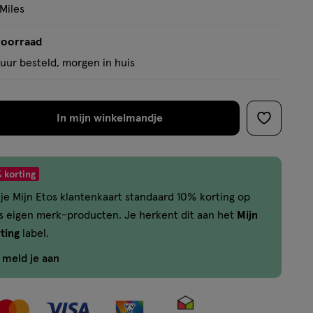
basis
 Miles
van
2
voorraad
reviews
uur besteld, morgen in huis
In mijn winkelmandje
verhoog
toevoege
aantal
aan
met
verlanglijs
 korting
één
je Mijn Etos klantenkaart standaard 10% korting op
,
os eigen merk-producten. Je herkent dit aan het
Mijn
Limiet
ting
label.
bereikt.
Je
f meld je aan
kan
maximaal
50