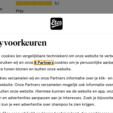
op
Kwaliteit, 5.0 van 5
5.0
idoxine HCl) 0.7 mg 50%,
basis
en
0%, Vitamine B12
Prijs
van
Andere
) 18 mg, 22%, vitamine D2
Prijs, 5.0 van 5
5.0
1
acetaat) 15 mg, 125%, jood
den
Gebruiksgemak
reviews
Gebruiksgemak, 5.0 van 5
5.0
y voorkeuren
Dit voedingssupplement is niet
toevoegen
inderen vanaf 4 jaar, onder
aan
een laxerend effect hebben.
verlanglijst
 cookies (en vergelijkbare technieken) om onze website te verb
bruiken wij en onze
8 Partners
cookies om je persoonlijke aanb
rkant pot.
te tonen binnen en buiten onze website.
ies verzamelen wij en onze Partners informatie over je klik- e
ebsite. Onze Partners verzamelen mogelijk ook informatie over 
uiten onze website. Hiermee kunnen we de website en app, on
Voedingssupplement met
 en advertenties aanpassen aan je interesses. Zoek je bijvoorb
kun je een advertentie over shampoo te zien krijgen.