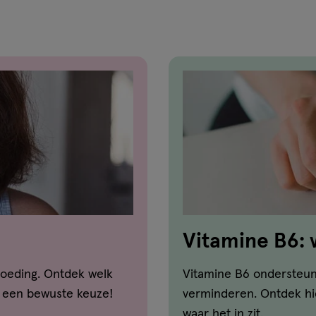
reviews
Vitamine B6: w
goed voor?
 voeding. Ontdek welk
Vitamine B6 ondersteu
k een bewuste keuze!
verminderen. Ontdek hi
waar het in zit.