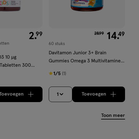
€ 2.99
2
.
van € 28.99 voor € 1
14
.
99
49
28
.
99
etten
60 stuks
Davitamon Junior 3+ Brain
D3 10 µg
Gummies Omega 3 Multivitamine
Tabletten 300
kinderen 60 stuks
1
1/5
(1)
van
5
Toevoegen
Toevoegen
1
verhoog aantal met één
,
Bijna uitverkocht!
verhoog aantal m
Er zijn no
sterren
op
basis
Toon meer
van
1
reviews