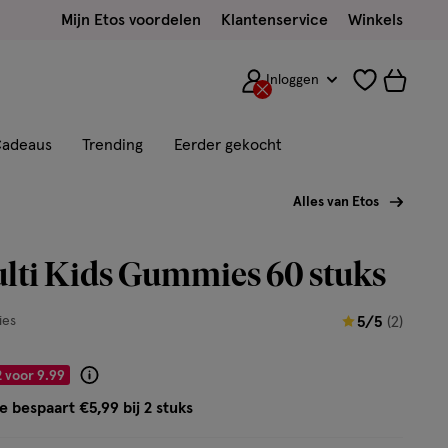
Mijn Etos voordelen
Klantenservice
Winkels
Inloggen
adeaus
Trending
Eerder gekocht
Alles van Etos
lti Kids Gummies 60 stuks
5
es
5/5
(2)
van
5
2 voor 9.99
Product
sterren
badge
e bespaart €5,99 bij 2 stuks
op
tooltip