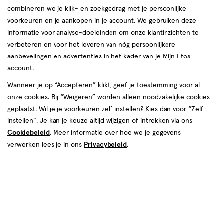
combineren we je klik- en zoekgedrag met je persoonlijke
voorkeuren en je aankopen in je account. We gebruiken deze
informatie voor analyse-doeleinden om onze klantinzichten te
van € 2.99 voor € 2.69
2
.
99
verbeteren en voor het leveren van nóg persoonlijkere
Mijn
Etos
10% korting
Product
2
.
69
aanbevelingen en advertenties in het kader van je Mijn Etos
badge
Je bespaart €0,30
account.
tooltip
Wanneer je op “Accepteren” klikt, geef je toestemming voor al
Spaar 1 Air Mile
onze cookies. Bij “Weigeren” worden alleen noodzakelijke cookies
geplaatst. Wil je je voorkeuren zelf instellen? Kies dan voor “Zelf
Online op voorraad
instellen”. Je kan je keuze altijd wijzigen of intrekken via ons
Vóór 22:00 uur besteld, morgen in huis
Cookiebeleid
. Meer informatie over hoe we je gegevens
verwerken lees je in ons
Privacybeleid
.
1
In mijn winkelmandje
verhoog
aantal
met
Mijn
Etos
10% korting
één
,
Ontvang met je Mijn Etos klantenkaart standaard 10% korting