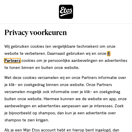
ga
Voor 22:00 uur besteld,
morgen in huis
naar
de
Menu
hoofd
Zoeken
Privacy voorkeuren
content
›
›
ga
Interactie
naar
Wij gebruiken cookies (en vergelijkbare technieken) om onze
Je
Nagelknippers
Alles van Etos
met
de
website te verbeteren. Daarnaast gebruiken wij en onze
8
bent
Etos Nagelknipper 8 CM
dit
zoekbalk
Partners
cookies om je persoonlijke aanbevelingen en advertenties
ers
Weleda
hier:
veld
ga
te tonen binnen en buiten onze website.
1
1 stuk
opent
naar
Met deze cookies verzamelen wij en onze Partners informatie over
stuk,
een
de
Mijn
Etos
je klik- en zoekgedrag binnen onze website. Onze Partners
volledig
footer
toevoegen
10%
verzamelen mogelijk ook informatie over je klik- en zoekgedrag
venster
korting
aan
buiten onze website. Hiermee kunnen we de website en app, onze
met
verlanglijst
aanbevelingen en advertenties aanpassen aan je interesses. Zoek
geavanceerde
je bijvoorbeeld op shampoo, dan kun je een advertentie over
zoekopties
shampoo te zien krijgen.
Als je een Mijn Etos account hebt en hierop bent ingelogd, dan