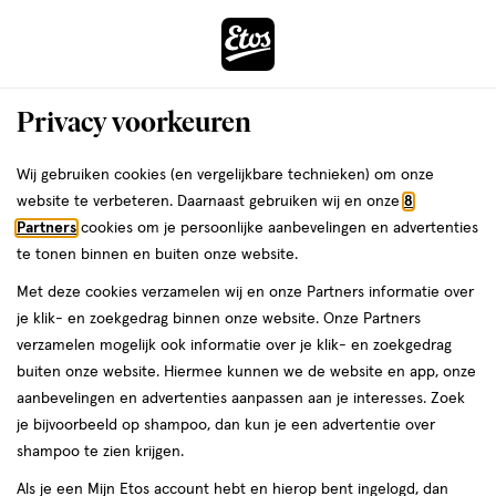
ga
Voor 22:00 uur besteld,
morgen in huis
naar
de
Menu
hoofd
Zoeken
Privacy voorkeuren
content
›
›
ga
Interactie
naar
Wij gebruiken cookies (en vergelijkbare technieken) om onze
Je
Nagellak-remover
Alles van Etos
met
de
website te verbeteren. Daarnaast gebruiken wij en onze
8
bent
Etos Nagellak Remover met Aceton
dit
zoekbalk
Partners
cookies om je persoonlijke aanbevelingen en advertenties
ers
Weleda
hier:
veld
ga
Dippot 75 ML
te tonen binnen en buiten onze website.
opent
naar
Met deze cookies verzamelen wij en onze Partners informatie over
een
de
75
4.3
75 ML
lotion
4.3/5
(8)
je klik- en zoekgedrag binnen onze website. Onze Partners
volledig
ML,
footer
van
verzamelen mogelijk ook informatie over je klik- en zoekgedrag
Mijn
Etos
venster
lotion
5
buiten onze website. Hiermee kunnen we de website en app, onze
met
toevoegen
10%
sterren
aanbevelingen en advertenties aanpassen aan je interesses. Zoek
geavanceerde
korting
aan
op
je bijvoorbeeld op shampoo, dan kun je een advertentie over
zoekopties
verlanglijst
basis
shampoo te zien krijgen.
van
Als je een Mijn Etos account hebt en hierop bent ingelogd, dan
8