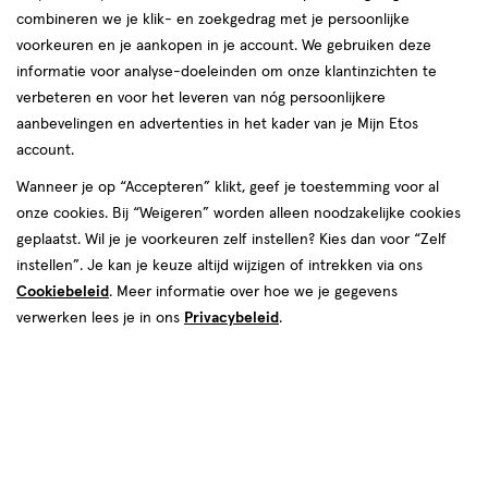
combineren we je klik- en zoekgedrag met je persoonlijke
reviews
voorkeuren en je aankopen in je account. We gebruiken deze
informatie voor analyse-doeleinden om onze klantinzichten te
verbeteren en voor het leveren van nóg persoonlijkere
aanbevelingen en advertenties in het kader van je Mijn Etos
Kies je variant
account.
150 ML
200 ML
235 ML
75 ML
Wanneer je op “Accepteren” klikt, geef je toestemming voor al
onze cookies. Bij “Weigeren” worden alleen noodzakelijke cookies
van € 3.59 voor € 3.23
3
.
59
Mijn
Etos
10% korting
Product
geplaatst. Wil je je voorkeuren zelf instellen? Kies dan voor “Zelf
3
.
23
badge
instellen”. Je kan je keuze altijd wijzigen of intrekken via ons
Je bespaart €0,36
tooltip
Cookiebeleid
. Meer informatie over hoe we je gegevens
verwerken lees je in ons
Privacybeleid
.
Spaar 1 Air Mile
Online op voorraad
Vóór 22:00 uur besteld, morgen in huis
1
In mijn winkelmandje