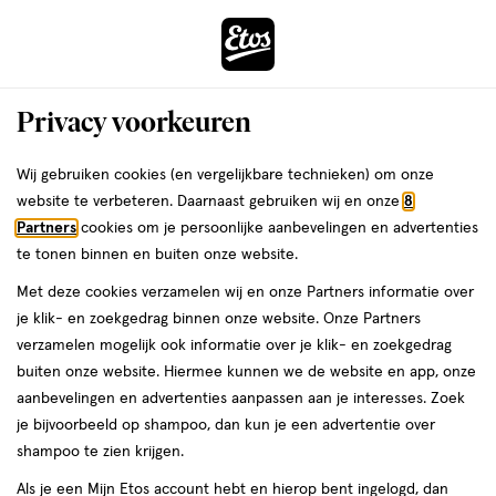
ga
Voor 22:00 uur besteld, maandag in huis
naar
de
Menu
hoofd
Zoeken
Privacy voorkeuren
content
›
›
ga
Interactie
naar
Wij gebruiken cookies (en vergelijkbare technieken) om onze
Je
Oordruppels
Alles van Etos
met
de
website te verbeteren. Daarnaast gebruiken wij en onze
8
bent
Etos Oordruppels 7G 5,5 ML
dit
zoekbalk
Partners
cookies om je persoonlijke aanbevelingen en advertenties
ers
Weleda
hier:
veld
ga
te tonen binnen en buiten onze website.
medisch
5
medisch hulpmiddel
5.5 ML
druppels
5/5
(1)
opent
naar
Met deze cookies verzamelen wij en onze Partners informatie over
hulpmiddel,
van
een
de
Mijn
Etos
5.5
je klik- en zoekgedrag binnen onze website. Onze Partners
5
volledig
footer
ML,
verzamelen mogelijk ook informatie over je klik- en zoekgedrag
toevoegen
10%
sterren
venster
druppels
buiten onze website. Hiermee kunnen we de website en app, onze
korting
aan
op
met
aanbevelingen en advertenties aanpassen aan je interesses. Zoek
verlanglijst
basis
geavanceerde
je bijvoorbeeld op shampoo, dan kun je een advertentie over
van
zoekopties
shampoo te zien krijgen.
1
reviews
Als je een Mijn Etos account hebt en hierop bent ingelogd, dan