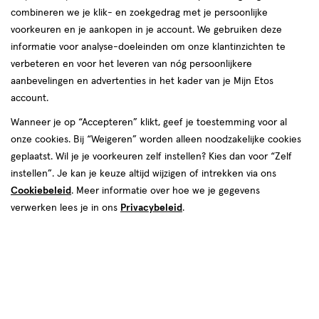
combineren we je klik- en zoekgedrag met je persoonlijke
voorkeuren en je aankopen in je account. We gebruiken deze
informatie voor analyse-doeleinden om onze klantinzichten te
van € 6.99 voor € 6.29
6
verbeteren en voor het leveren van nóg persoonlijkere
.
99
Mijn
Etos
10% korting
Product
6
.
29
aanbevelingen en advertenties in het kader van je Mijn Etos
badge
account.
Je bespaart €0,70
tooltip
Wanneer je op “Accepteren” klikt, geef je toestemming voor al
Spaar 2 Air Miles
onze cookies. Bij “Weigeren” worden alleen noodzakelijke cookies
geplaatst. Wil je je voorkeuren zelf instellen? Kies dan voor “Zelf
Online op voorraad
instellen”. Je kan je keuze altijd wijzigen of intrekken via ons
Voor 22:00 besteld, maandag in huis
Cookiebeleid
. Meer informatie over hoe we je gegevens
verwerken lees je in ons
Privacybeleid
.
1
In mijn winkelmandje
verhoog
aantal
met
Mijn
Etos
10% korting
één
,
Ontvang met je Mijn Etos klantenkaart standaard 10% korting