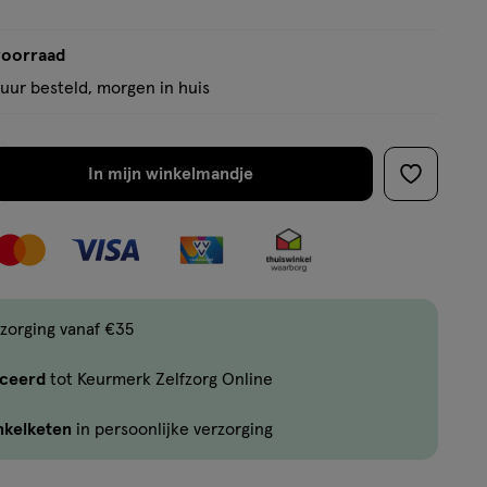
voorraad
uur besteld, morgen in huis
In mijn winkelmandje
verhoog
toevoege
aantal
aan
met
verlanglijs
één
,
Limiet
zorging vanaf €35
bereikt.
iceerd
tot Keurmerk Zelfzorg Online
Je
kan
nkelketen
in persoonlijke verzorging
maximaal
3