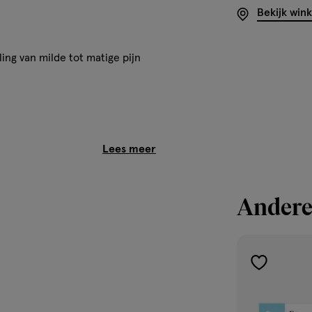
Bekijk win
ng van milde tot matige pijn
eesmiddelen met een
Andere
dag bij het weer opkomen van
imaal 4000 mg per dag (8
toevoegen
aan
verlanglijst