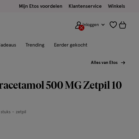
Mijn Etos voordelen
Klantenservice
Winkels
Inloggen
adeaus
Trending
Eerder gekocht
Alles van Etos
racetamol 500 MG Zetpil 10
 stuks
zetpil