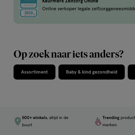
Keurmerk Zelfzorg Online
Online verkoper legale zelfzorggeneesmidd
Op zoek naar iets anders?
Assortiment
Baby & kind gezondheid
500+ winkels
, altijd in de
Trending
produc
buurt
merken