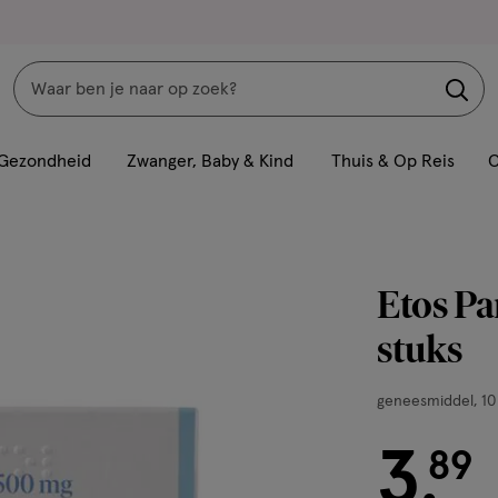
Zoeken
Interactie
met
Gezondheid
Zwanger, Baby & Kind
Thuis & Op Reis
C
dit
veld
opent
een
Etos Pa
volledig
venster
stuks
met
geavanceerde
geneesmiddel,
geneesmiddel
10
zoekopties
10
3
stuks,
€ 3.89
89
.
zetpil