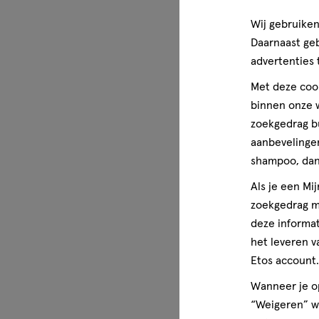
je vraag ook is, we helpen je verder.
Wij gebruiken
Wettelijke benaming
Daarnaast ge
Etos Paracetamol zetpil 500mg
advertenties 
Met deze cook
Disclaimer
Lees voor gebruik eerst de bijsluiter. Buiten het zicht e
binnen onze w
zoekgedrag b
Indicatie
aanbevelingen
Indicatie: Te gebruiken bij de symptomatische behandelin
shampoo, dan 
en/of koorts.
Als je een Mi
zoekgedrag me
deze informat
het leveren v
Etos account.
Wanneer je op
“Weigeren” wo