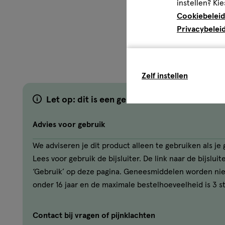
instellen? Kie
Cookiebeleid
Privacybelei
Zelf instellen
Let op: dit is een geneesmiddel
Advies voor gebruik
We adviseren je dit product alleen te gebruiken als j
Lees voor gebruik de bijsluiter. De link naar de bijslui
‘Gebruik’ op deze pagina. Geneesmiddelen worden ni
onder 16 jaar en de maximale bestelhoeveelheid is 3 s
Contact bij vragen of pijnklachten