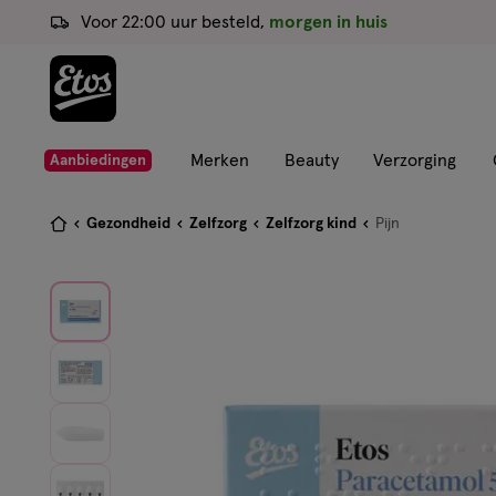
ga
Voor 22:00 uur besteld,
morgen in huis
naar
de
hoofd
content
ga
Merken
Beauty
Verzorging
Aanbiedingen
naar
de
Je
Gezondheid
Zelfzorg
Zelfzorg kind
Pijn
zoekbalk
bent
ga
hier:
naar
de
footer