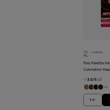
115
crème
crème
ML
Poly Palette I
Coloration Haa
Donkerbruin
3.5
3.5/5
(2)
van
+2
5
sterren
1
op