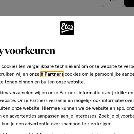
ddenblond op Etos.nl
sterren
op
ie lang blijft zitten? Koop dan
basis
bij Etos.nl of bezoek een van
van
Andere
1
reviews
y voorkeuren
toevoegen
 cookies (en vergelijkbare technieken) om onze website te verb
aan
bruiken wij en onze
8 Partners
cookies om je persoonlijke aanb
verlanglijst
bosbeheer FSC-CXXXXXX
te tonen binnen en buiten onze website.
ies verzamelen wij en onze Partners informatie over je klik- e
ebsite. Onze Partners verzamelen mogelijk ook informatie over 
uiten onze website. Hiermee kunnen we de website en app, on
 en advertenties aanpassen aan je interesses. Zoek je bijvoorb
kun je een advertentie over shampoo te zien krijgen.