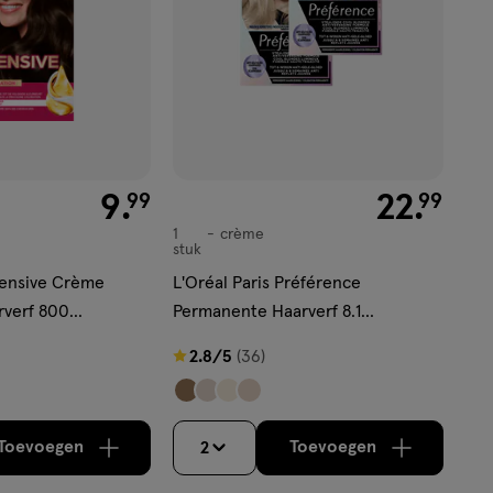
€ 9.99
9
.
€ 22.99
22
.
99
99
1
crème
crème
stuk
ntensive Crème
L'Oréal Paris Préférence
rverf 800
Permanente Haarverf 8.1
Copenhague
2.8
2.8/5
(36)
van
5
sterren
Toevoegen
Toevoegen
2
verhoog aantal met één
,
Limiet bereikt.
verhoog aantal m
Je kan maximaa
op