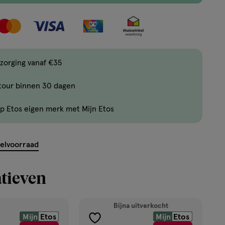
maximaal
5
items
bestellen
zorging vanaf €35
van
dit
tour binnen 30 dagen
type
product.
p Etos eigen merk met Mijn Etos
kelvoorraad
tieven
Bijna uitverkocht
Mijn
Etos
Mijn
Etos
toevoegen