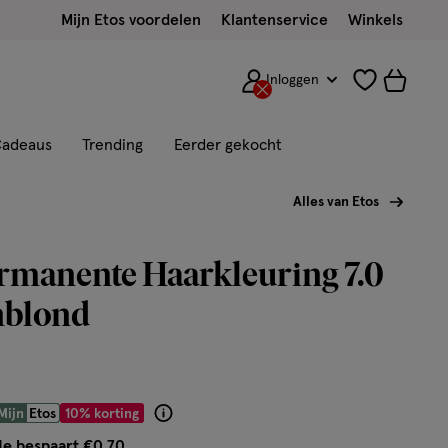
Mijn Etos voordelen
Klantenservice
Winkels
Inloggen
adeaus
Trending
Eerder gekocht
Alles van Etos
rmanente Haarkleuring 7.0
blond
 € 6.29
Mijn
Etos
10% korting
Product
badge
Je bespaart €0,70