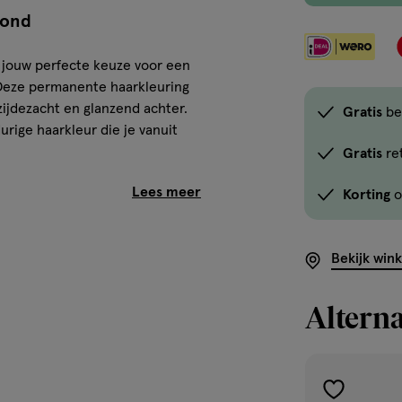
lond
jouw perfecte keuze voor een
. Deze permanente haarkleuring
 zijdezacht en glanzend achter.
Gratis
be
urige haarkleur die je vanuit
Gratis
re
uring 7.0 middenblond
Korting
o
Bekijk win
Alterna
toevoegen