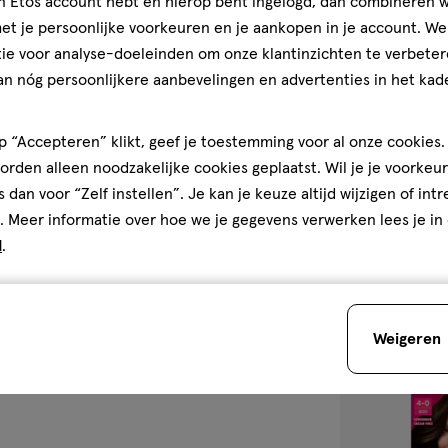
jn Etos account hebt en hierop bent ingelogd, dan combineren w
t je persoonlijke voorkeuren en je aankopen in je account. W
ie voor analyse-doeleinden om onze klantinzichten te verbeter
1
crème
crème
stuk
an nóg persoonlijkere aanbevelingen en advertenties in het kade
L'Oréal Paris E
Creams Haarverf
 “Accepteren” klikt, geef je toestemming voor al onze cookies. 
Lichtblond
rden alleen noodzakelijke cookies geplaatst. Wil je je voorkeur
3
3/5
(61)
s dan voor “Zelf instellen”. Je kan je keuze altijd wijzigen of int
van
+2
. Meer informatie over hoe we je gegevens verwerken lees je in
5
d
.
sterren
2
op
basis
van
Weigeren
61
toevoegen
reviews
aan
verlanglijst