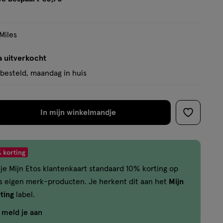
tooltip
Miles
a uitverkocht
besteld, maandag in huis
In mijn winkelmandje
verhoog
toevoege
aantal
aan
met
verlanglijs
 korting
één
je Mijn Etos klantenkaart standaard 10% korting op
,
os eigen merk-producten. Je herkent dit aan het
Mijn
Limiet
ting
label.
bereikt.
Je
f meld je aan
kan