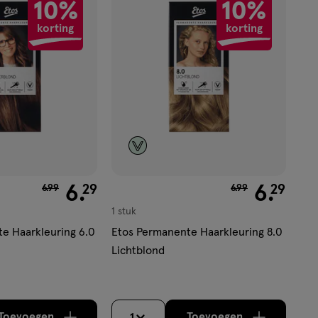
10%
10%
aan
korting
korting
verlanglijst
van € 6.99 voor € 6.29
6
.
van € 6.99 voor €
6
.
29
29
6
.
99
6
.
99
1 stuk
e Haarkleuring 6.0
Etos Permanente Haarkleuring 8.0
Lichtblond
Toevoegen
Toevoegen
1