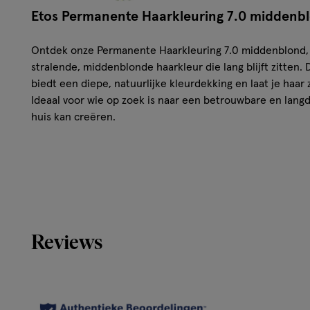
Etos Permanente Haarkleuring 7.0 middenb
Ontdek onze Permanente Haarkleuring 7.0 middenblond, 
stralende, middenblonde haarkleur die lang blijft zitten
biedt een diepe, natuurlijke kleurdekking en laat je haar
Ideaal voor wie op zoek is naar een betrouwbare en langd
huis kan creëren.
Kenmerken van de Etos Permanente Haarkle
Langdurige kleurdekking
Natuurlijke glans
Zijdezacht haar
Eenvoudig aan te brengen
Reviews
Intensieve verzorging
Optimale grijsdekking
Vegan
Conditioner met arganolie en fytokeratine