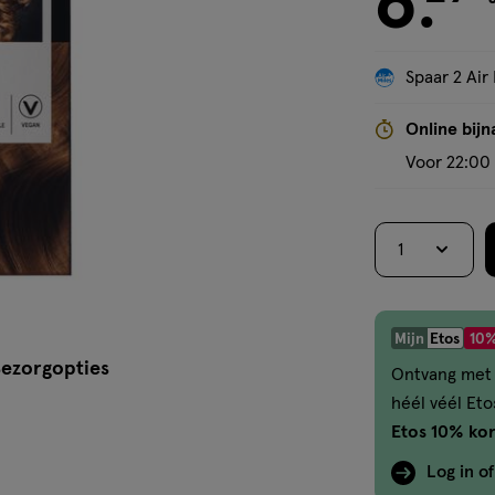
6
.
Spaar 2 Air 
Online bijn
Voor 22:00 
1
Mijn
Etos
10%
ezorgopties
Ontvang met 
héél véél Et
Etos 10% kor
Log in o