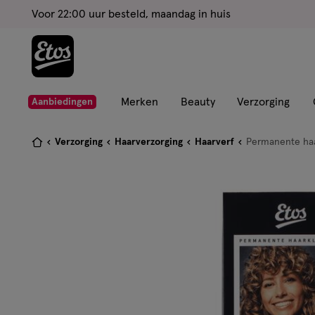
ga
Voor 22:00 uur besteld, maandag in huis
naar
de
hoofd
content
ga
Merken
Beauty
Verzorging
Aanbiedingen
naar
de
Je
Verzorging
Haarverzorging
Haarverf
Permanente haa
zoekbalk
bent
ga
hier:
naar
de
footer