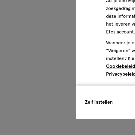
Als je een Mi
zoekgedrag me
deze informat
het leveren v
Etos account.
Wanneer je op
“Weigeren” wo
instellen? Kie
Cookiebeleid
Privacybelei
Zelf instellen