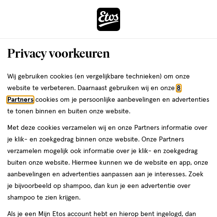
ga
Voor 22:00 uur besteld,
morgen in huis
naar
de
Menu
hoofd
Zoeken
Privacy voorkeuren
content
›
›
ga
Interactie
naar
Wij gebruiken cookies (en vergelijkbare technieken) om onze
Je
Gezichtsserum
Alles van Etos
met
de
website te verbeteren. Daarnaast gebruiken wij en onze
8
bent
Etos Personalized Skincare
dit
zoekbalk
Partners
cookies om je persoonlijke aanbevelingen en advertenties
ers
Weleda
hier:
veld
ga
Niacinamide 10% 30 ML
te tonen binnen en buiten onze website.
opent
naar
Met deze cookies verzamelen wij en onze Partners informatie over
een
de
30
4.7
30 ML
serum
4.7/5
(16)
je klik- en zoekgedrag binnen onze website. Onze Partners
volledig
ML,
footer
van
verzamelen mogelijk ook informatie over je klik- en zoekgedrag
Mijn
Etos
venster
serum
5
buiten onze website. Hiermee kunnen we de website en app, onze
met
toevoegen
10%
sterren
aanbevelingen en advertenties aanpassen aan je interesses. Zoek
geavanceerde
korting
aan
op
je bijvoorbeeld op shampoo, dan kun je een advertentie over
zoekopties
verlanglijst
basis
shampoo te zien krijgen.
van
Als je een Mijn Etos account hebt en hierop bent ingelogd, dan
16