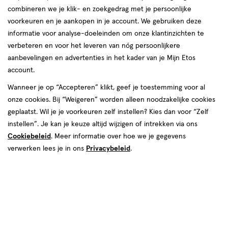
combineren we je klik- en zoekgedrag met je persoonlijke
reviews
voorkeuren en je aankopen in je account. We gebruiken deze
Instellingen aanpassen
informatie voor analyse-doeleinden om onze klantinzichten te
verbeteren en voor het leveren van nóg persoonlijkere
aanbevelingen en advertenties in het kader van je Mijn Etos
account.
Video
Wanneer je op “Accepteren” klikt, geef je toestemming voor al
van € 7.99 voor € 7.19
7
onze cookies. Bij “Weigeren” worden alleen noodzakelijke cookies
.
99
Mijn
Etos
10% korting
Product
7
.
19
geplaatst. Wil je je voorkeuren zelf instellen? Kies dan voor “Zelf
badge
instellen”. Je kan je keuze altijd wijzigen of intrekken via ons
Je bespaart €0,80
tooltip
Cookiebeleid
. Meer informatie over hoe we je gegevens
verwerken lees je in ons
Privacybeleid
.
Spaar 2 Air Miles
Online op voorraad
Vóór 22:00 uur besteld, morgen in huis
1
In mijn winkelmandje
verhoog