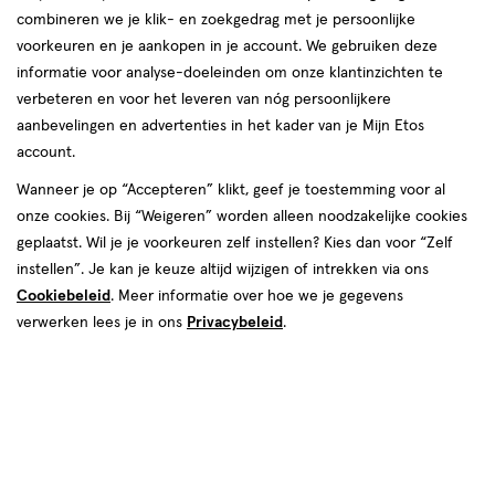
combineren we je klik- en zoekgedrag met je persoonlijke
voorkeuren en je aankopen in je account. We gebruiken deze
informatie voor analyse-doeleinden om onze klantinzichten te
verbeteren en voor het leveren van nóg persoonlijkere
aanbevelingen en advertenties in het kader van je Mijn Etos
account.
van € 0.99 voor € 0.89
0
.
99
Mijn
Etos
10% korting
Product
Wanneer je op “Accepteren” klikt, geef je toestemming voor al
0
.
89
badge
onze cookies. Bij “Weigeren” worden alleen noodzakelijke cookies
Je bespaart €0,10
tooltip
geplaatst. Wil je je voorkeuren zelf instellen? Kies dan voor “Zelf
instellen”. Je kan je keuze altijd wijzigen of intrekken via ons
Online op voorraad
Cookiebeleid
. Meer informatie over hoe we je gegevens
verwerken lees je in ons
Privacybeleid
.
Vóór 22:00 uur besteld, morgen in huis
1
In mijn winkelmandje
verhoog
aantal
met
Mijn
Etos
10% korting
één