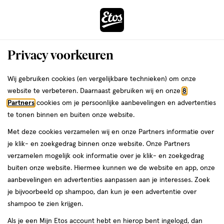
ga
Voor 22:00 uur besteld,
morgen in huis
naar
de
Menu
hoofd
Zoeken
Privacy voorkeuren
content
›
›
ga
Interactie
naar
Wij gebruiken cookies (en vergelijkbare technieken) om onze
Je
Tandenborstels
Alles van Etos
met
de
website te verbeteren. Daarnaast gebruiken wij en onze
8
bent
Etos Pro Medium Tandenborstel
dit
zoekbalk
Partners
cookies om je persoonlijke aanbevelingen en advertenties
ers
Weleda
hier:
veld
ga
te tonen binnen en buiten onze website.
1
5
1 stuk
5/5
(1)
opent
naar
Met deze cookies verzamelen wij en onze Partners informatie over
stuk,
van
een
de
Mijn
Etos
je klik- en zoekgedrag binnen onze website. Onze Partners
5
volledig
footer
verzamelen mogelijk ook informatie over je klik- en zoekgedrag
toevoegen
10%
sterren
venster
buiten onze website. Hiermee kunnen we de website en app, onze
korting
aan
op
met
aanbevelingen en advertenties aanpassen aan je interesses. Zoek
verlanglijst
basis
geavanceerde
je bijvoorbeeld op shampoo, dan kun je een advertentie over
van
zoekopties
shampoo te zien krijgen.
1
reviews
Als je een Mijn Etos account hebt en hierop bent ingelogd, dan