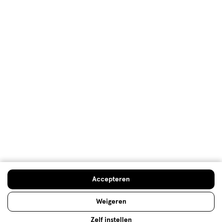
Vergelijk Oral-B Elektrische
tandenborstels
Welke elektrische tandenborstel is het beste? Voor
iedere poetsbehoefte en ieder budget heeft Oral-B
een iO elektrische tandenborstel. Vergelijk welke
het beste past bij jouw poetsbehoeften.
Lees meer
Doe de check
Accepteren
Op zoek naar iets anders?
Weigeren
Tandenborstels
Assortiment
Zelf instellen