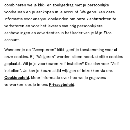
combineren we je klik- en zoekgedrag met je persoonlijke
voorkeuren en je aankopen in je account. We gebruiken deze
informatie voor analyse-doeleinden om onze klantinzichten te
verbeteren en voor het leveren van nóg persoonlijkere
aanbevelingen en advertenties in het kader van je Mijn Etos
van € 7.99 voor € 7.19
7
.
99
Mijn
Etos
10% korting
Product
7
.
19
account.
badge
Je bespaart €0,80
Wanneer je op “Accepteren” klikt, geef je toestemming voor al
tooltip
onze cookies. Bij “Weigeren” worden alleen noodzakelijke cookies
Spaar 2 Air Miles
geplaatst. Wil je je voorkeuren zelf instellen? Kies dan voor “Zelf
instellen”. Je kan je keuze altijd wijzigen of intrekken via ons
Online op voorraad
Cookiebeleid
. Meer informatie over hoe we je gegevens
verwerken lees je in ons
Vóór 22:00 uur besteld, morgen in huis
Privacybeleid
.
1
In mijn winkelmandje
verhoog
aantal
met
Mijn
Etos
10% korting
één