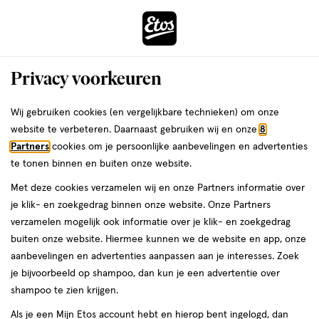
ga
Voor 22:00 uur besteld,
morgen in huis
naar
de
Menu
hoofd
Zoeken
Privacy voorkeuren
content
›
›
ga
Interactie
naar
Wij gebruiken cookies (en vergelijkbare technieken) om onze
Je
Luierbroekjes
Alles van Etos
met
de
website te verbeteren. Daarnaast gebruiken wij en onze
8
bent
Etos Puur & Zacht Luierbroekjes Maxi
dit
zoekbalk
Partners
cookies om je persoonlijke aanbevelingen en advertenties
ers
Weleda
hier:
veld
ga
Maat 4 9-15 kg 20 stuks
te tonen binnen en buiten onze website.
opent
naar
Met deze cookies verzamelen wij en onze Partners informatie over
een
de
Maat
Maat 4
20 stuks
je klik- en zoekgedrag binnen onze website. Onze Partners
volledig
4,
footer
verzamelen mogelijk ook informatie over je klik- en zoekgedrag
Mijn
Etos
venster
20
buiten onze website. Hiermee kunnen we de website en app, onze
stuks,
toevoegen
10%
met
aanbevelingen en advertenties aanpassen aan je interesses. Zoek
korting
aan
geavanceerde
je bijvoorbeeld op shampoo, dan kun je een advertentie over
verlanglijst
zoekopties
shampoo te zien krijgen.
Als je een Mijn Etos account hebt en hierop bent ingelogd, dan