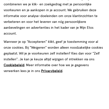
combineren we je klik- en zoekgedrag met je persoonlijke
voorkeuren en je aankopen in je account. We gebruiken deze
informatie voor analyse-doeleinden om onze klantinzichten te
€ 4.19
4
.
verbeteren en voor het leveren van nóg persoonlijkere
19
2e halve prijs
Product
aanbevelingen en advertenties in het kader van je Mijn Etos
badge
Je bespaart €2,10 bij 2 stuks
account.
tooltip
Wanneer je op “Accepteren” klikt, geef je toestemming voor al
Spaar 1 Air Mile
onze cookies. Bij “Weigeren” worden alleen noodzakelijke cookies
Online op voorraad
geplaatst. Wil je je voorkeuren zelf instellen? Kies dan voor “Zelf
instellen”. Je kan je keuze altijd wijzigen of intrekken via ons
Voor 22:00 besteld, maandag in huis
Cookiebeleid
. Meer informatie over hoe we je gegevens
verwerken lees je in ons
Privacybeleid
.
2
In mijn winkelmandje
verhoog
aantal
met
Mijn
Etos
10% korting
één
,
Ontvang met je Mijn Etos klantenkaart standaard 10% korting
Bijna
op héél véél Etos eigen merk-producten. Je herkent dit aan