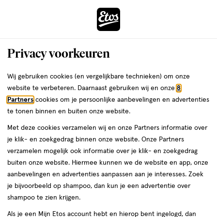
ga
Voor 22:00 uur besteld, maandag in huis
naar
de
Menu
hoofd
Zoeken
Privacy voorkeuren
content
›
›
ga
Interactie
naar
Wij gebruiken cookies (en vergelijkbare technieken) om onze
Je
Valeriaan
Alles van Etos
met
de
website te verbeteren. Daarnaast gebruiken wij en onze
8
bent
Etos Valeriaan Druppels 50 ML
dit
zoekbalk
Partners
cookies om je persoonlijke aanbevelingen en advertenties
ers
Weleda
hier:
veld
ga
te tonen binnen en buiten onze website.
50
5
50 ML
druppels
5/5
(2)
opent
naar
Met deze cookies verzamelen wij en onze Partners informatie over
ML,
van
een
de
druppels
je klik- en zoekgedrag binnen onze website. Onze Partners
e
5
2
volledig
footer
verzamelen mogelijk ook informatie over je klik- en zoekgedrag
toevoegen
sterren
venster
halve prijs
buiten onze website. Hiermee kunnen we de website en app, onze
aan
op
met
aanbevelingen en advertenties aanpassen aan je interesses. Zoek
verlanglijst
basis
geavanceerde
je bijvoorbeeld op shampoo, dan kun je een advertentie over
van
zoekopties
shampoo te zien krijgen.
2
reviews
Als je een Mijn Etos account hebt en hierop bent ingelogd, dan