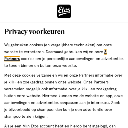
ga
Voor 22:00 uur besteld, maandag in huis
naar
de
Menu
hoofd
Zoeken
Privacy voorkeuren
content
›
›
ga
Interactie
naar
Wij gebruiken cookies (en vergelijkbare technieken) om onze
Je
Vitamine B
Alles van Etos
met
de
website te verbeteren. Daarnaast gebruiken wij en onze
8
bent
Etos Vitamine B1 Tabletten 120 stuks
dit
zoekbalk
Partners
cookies om je persoonlijke aanbevelingen en advertenties
ers
Weleda
hier:
veld
ga
te tonen binnen en buiten onze website.
120
5
120 stuks
tablet
5/5
(1)
opent
naar
Met deze cookies verzamelen wij en onze Partners informatie over
stuks,
van
een
de
tablet
je klik- en zoekgedrag binnen onze website. Onze Partners
e
5
2
volledig
footer
verzamelen mogelijk ook informatie over je klik- en zoekgedrag
toevoegen
sterren
venster
halve prijs
buiten onze website. Hiermee kunnen we de website en app, onze
aan
op
met
aanbevelingen en advertenties aanpassen aan je interesses. Zoek
verlanglijst
basis
geavanceerde
je bijvoorbeeld op shampoo, dan kun je een advertentie over
van
zoekopties
shampoo te zien krijgen.
1
reviews
Als je een Mijn Etos account hebt en hierop bent ingelogd, dan