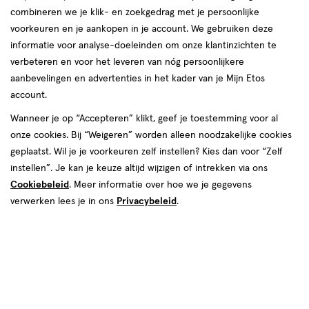
combineren we je klik- en zoekgedrag met je persoonlijke
voorkeuren en je aankopen in je account. We gebruiken deze
informatie voor analyse-doeleinden om onze klantinzichten te
€ 5.69
5
.
verbeteren en voor het leveren van nóg persoonlijkere
69
2e halve prijs
Product
aanbevelingen en advertenties in het kader van je Mijn Etos
badge
Je bespaart €2,85 bij 2 stuks
account.
tooltip
Wanneer je op “Accepteren” klikt, geef je toestemming voor al
Spaar 2 Air Miles
onze cookies. Bij “Weigeren” worden alleen noodzakelijke cookies
Online op voorraad
geplaatst. Wil je je voorkeuren zelf instellen? Kies dan voor “Zelf
instellen”. Je kan je keuze altijd wijzigen of intrekken via ons
Voor 22:00 besteld, maandag in huis
Cookiebeleid
. Meer informatie over hoe we je gegevens
verwerken lees je in ons
Privacybeleid
.
2
In mijn winkelmandje
verhoog
aantal
met
Mijn
Etos
10% korting
één
,
Ontvang met je Mijn Etos klantenkaart standaard 10% korting
Bijna
op héél véél Etos eigen merk-producten. Je herkent dit aan